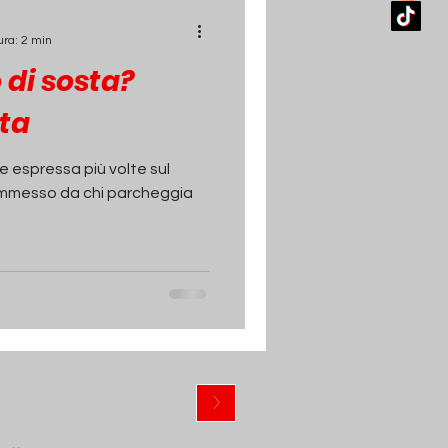
ura: 2 min
 di sosta?
ata
e espressa più volte sul
commesso da chi parcheggia
ewsletter
>