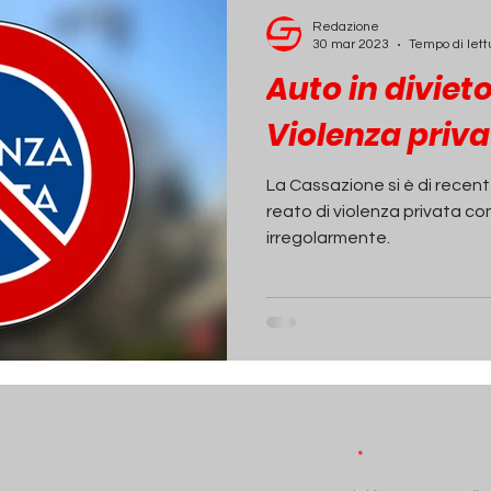
ECONOMIA
INCHIESTE
PASSIONE AUTO
Redazione
30 mar 2023
Tempo di lett
Auto in divieto
Violenza priv
La Cassazione si è di recent
reato di violenza privata 
irregolarmente.
Iscriviti alla N
Email