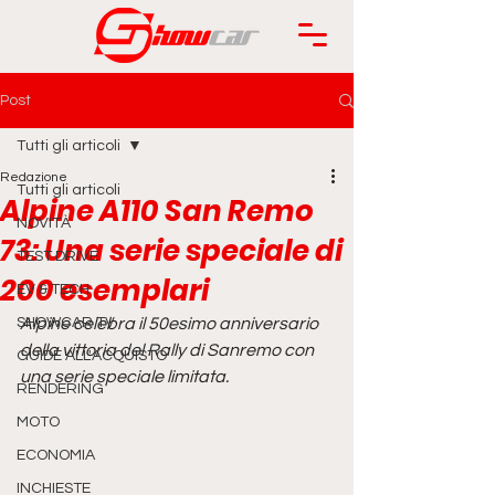
Post
Tutti gli articoli
Redazione
Tutti gli articoli
Alpine A110 San Remo
NOVITÀ
73: Una serie speciale di
TEST DRIVE
200 esemplari
EV & TECH
SHOWCAR TV
Alpine celebra il 50esimo anniversario 
della vittoria del Rally di Sanremo con 
GUIDE ALL'ACQUISTO
una serie speciale limitata.
RENDERING
MOTO
ECONOMIA
INCHIESTE