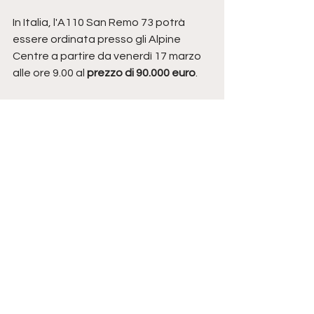
In Italia, l'A110 San Remo 73 potrà 
essere ordinata presso gli Alpine 
Centre a partire da venerdì 17 marzo 
alle ore 9.00 al 
prezzo di 90.000 euro
.
https://video.wixstatic.com/video/4dee53_
bde9470f224a4cfb9c9cfd6bbfb3ee38/1080
p/mp4/file.mp4
Alpine A110 Sanremo 73
NOVITÀ