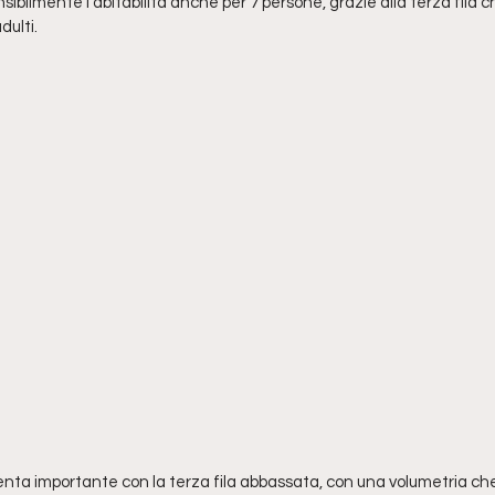
ibilmente l'abitabilità anche per 7 persone, grazie alla terza fila 
dulti.
venta importante con la terza fila abbassata, con una volumetria che