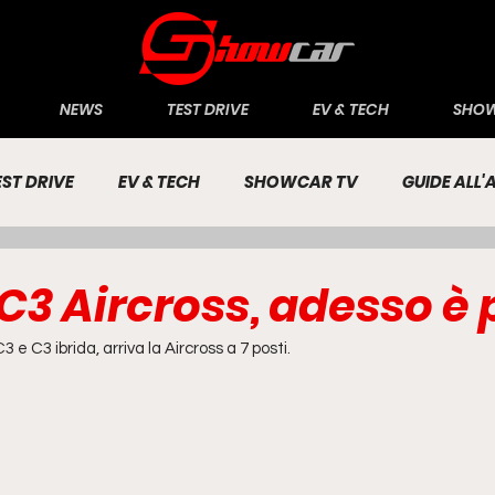
NEWS
TEST DRIVE
EV & TECH
SHOW
EST DRIVE
EV & TECH
SHOWCAR TV
GUIDE ALL
CONOMIA
INCHIESTE
PASSIONE AUTO
C3 Aircross, adesso è 
e C3 ibrida, arriva la Aircross a 7 posti.