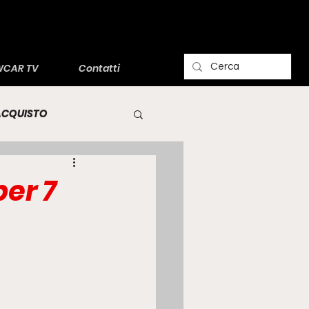
CAR TV
Contatti
'ACQUISTO
per 7