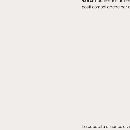
439 cm
, aumentando sens
posti comodi anche per a
La capacità di carico di