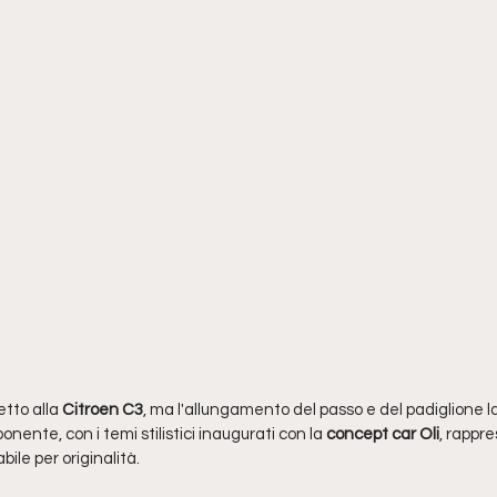
tto alla 
Citroen C3
, ma l'allungamento del passo e del padiglione l
ponente, con i temi stilistici inaugurati con la 
concept car Oli
, rappre
bile per originalità.