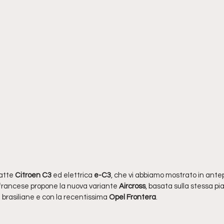
atte 
Citroen C3
 ed elettrica
 e-C3
, che vi abbiamo mostrato in ante
 francese propone la nuova variante 
Aircross
, basata sulla stessa p
 brasiliane e con la recentissima
 Opel Frontera
.