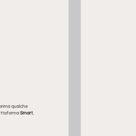
prima qualche 
iattaforma
 Smart
, 