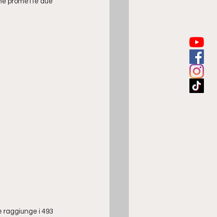
che promette due 
 raggiunge i 493 