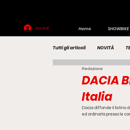
Home
SHOWBIKE
Accedi
Tutti gli articoli
NOVITÀ
T
Redazione
RENDERING
MOTO
E
DACIA BI
Italia
Dacia diffonde il listino
ed ordinarla presso le c