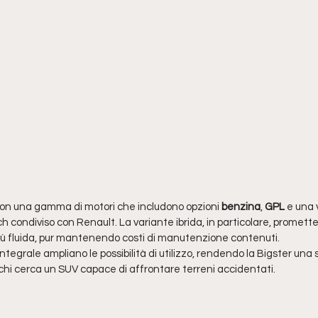
con una gamma di motori che includono opzioni 
benzina
, 
GPL
 e una 
 condiviso con Renault. La variante ibrida, in particolare, promette
iù fluida, pur mantenendo costi di manutenzione contenuti.
ntegrale ampliano le possibilità di utilizzo, rendendo la Bigster una 
hi cerca un SUV capace di affrontare terreni accidentati.