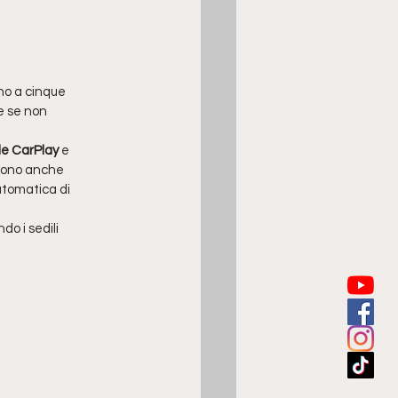
no a cinque 
he se non 
le CarPlay
 e 
udono anche 
utomatica di 
o i sedili 