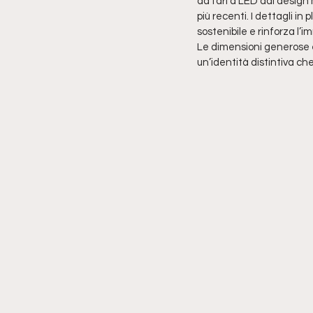
da fari a LED dal design 
più recenti. I dettagli i
sostenibile e rinforza l’
Le dimensioni generose e
un’identità distintiva che 