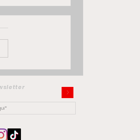
 Multiplina: la citycar
trica che potrebbe
iare la mobilità
ewsletter
>
ana