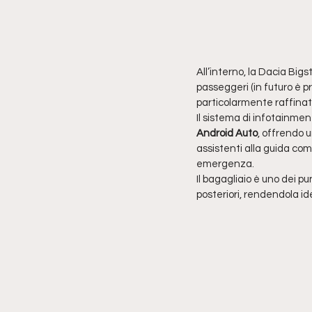
All’interno, la Dacia Bi
passeggeri (in futuro è pr
particolarmente raffinat
Il sistema di infotainme
Android Auto
, offrendo 
assistenti alla guida com
emergenza.
Il bagagliaio è uno dei pu
posteriori, rendendola id