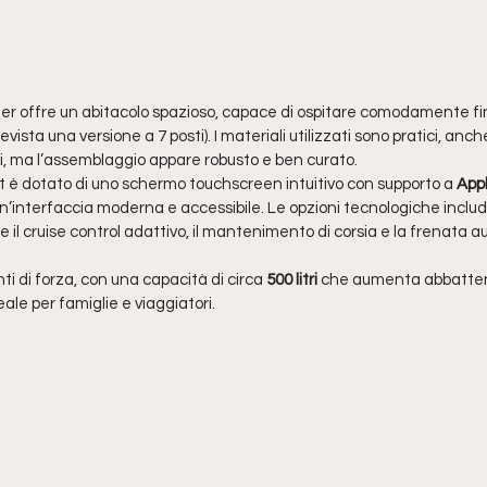
gster offre un abitacolo spazioso, capace di ospitare comodamente fi
evista una versione a 7 posti). I materiali utilizzati sono pratici, anc
i, ma l’assemblaggio appare robusto e ben curato.
nt è dotato di uno schermo touchscreen intuitivo con supporto a 
App
un’interfaccia moderna e accessibile. Le opzioni tecnologiche incl
e il cruise control adattivo, il mantenimento di corsia e la frenata a
nti di forza, con una capacità di circa 
500 litri
 che aumenta abbattend
eale per famiglie e viaggiatori.