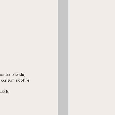
versione 
ibrida
, 
 consumi ridotti e 
scelta 