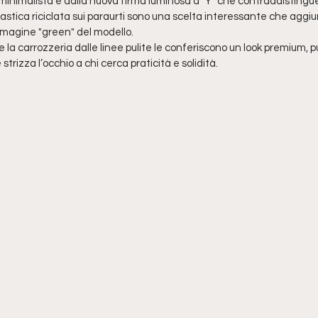
minimalista e dalla nuova firma luminosa a "Y" che contraddistingue
n plastica riciclata sui paraurti sono una scelta interessante che aggi
immagine "green" del modello.
 la carrozzeria dalle linee pulite le conferiscono un look premium,
strizza l’occhio a chi cerca praticità e solidità.