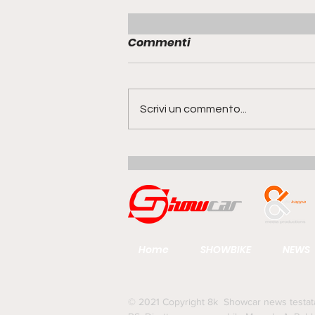
Commenti
Scrivi un commento...
Range Rover GT | la quinta
anima della famiglia
guarda al futuro del gran
turismo
Home
SHOWBIKE
NEWS
© 2021 Copyright 8k Showcar news testata g