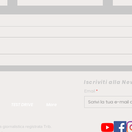
GWM ORA 5 Hybrid | la
FIAT
compatta che punta su
elet
comfort e personalità
camb
Iscriviti alla N
urb
Email
TEST DRIVE
More
iornalistica registrata Trib.