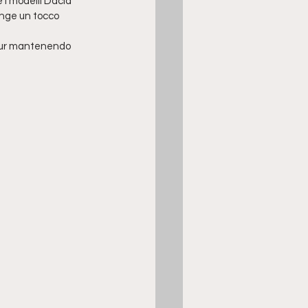
 i modelli Dacia 
unge un tocco 
 pur mantenendo 