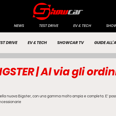
NEWS
TEST DRIVE
EV & TECH
SHOW
EST DRIVE
EV & TECH
SHOWCAR TV
GUIDE ALL
CONOMIA
INCHIESTE
PASSIONE AUTO
GSTER | Al via gli ordini
 della nuova Bigster, con una gamma molto ampia e completa. E' poss
oncessionarie