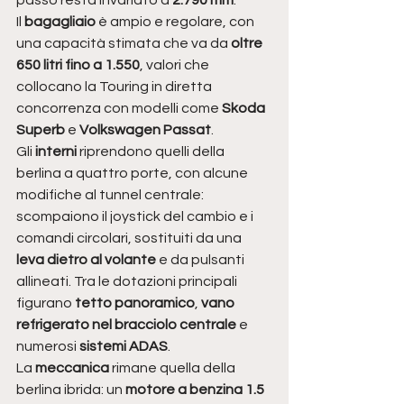
Il 
bagagliaio
 è ampio e regolare, con 
una capacità stimata che va da 
oltre 
650 litri fino a 1.550
, valori che 
collocano la Touring in diretta 
concorrenza con modelli come 
Skoda 
Superb
 e 
Volkswagen Passat
.
Gli 
interni
 riprendono quelli della 
berlina a quattro porte, con alcune 
modifiche al tunnel centrale: 
scompaiono il joystick del cambio e i 
comandi circolari, sostituiti da una 
leva dietro al volante
 e da pulsanti 
allineati. Tra le dotazioni principali 
figurano 
tetto panoramico
, 
vano 
refrigerato nel bracciolo centrale
 e 
numerosi 
sistemi ADAS
.
La 
meccanica
 rimane quella della 
berlina ibrida: un 
motore a benzina 1.5 