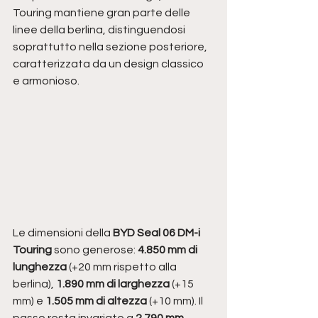
Touring mantiene gran parte delle 
linee della berlina, distinguendosi 
soprattutto nella sezione posteriore, 
caratterizzata da un design classico 
e armonioso.
Le dimensioni della 
BYD Seal 06 DM-i 
Touring
 sono generose: 
4.850 mm di 
lunghezza
 (+20 mm rispetto alla 
berlina), 
1.890 mm di larghezza
 (+15 
mm) e 
1.505 mm di altezza
 (+10 mm). Il 
passo resta invariato a 
2.790 mm
.