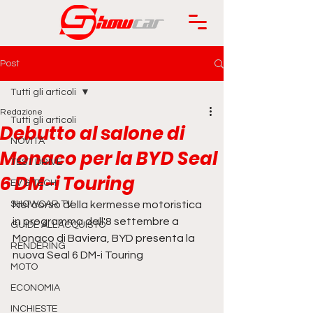
Post
Tutti gli articoli
Redazione
Tutti gli articoli
Debutto al salone di
NOVITÀ
Monaco per la BYD Seal
TEST DRIVE
6 DM-i Touring
EV & TECH
SHOWCAR TV
Nel corso della kermesse motoristica 
in programma dall'8 settembre a 
GUIDE ALL'ACQUISTO
Monaco di Baviera, BYD presenta la 
RENDERING
nuova Seal 6 DM-i Touring
MOTO
ECONOMIA
INCHIESTE