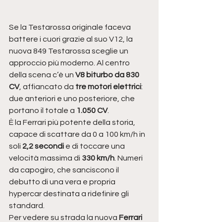
Se la Testarossa originale faceva 
battere i cuori grazie al suo V12, la 
nuova 849 Testarossa sceglie un 
approccio più moderno. Al centro 
della scena c’è un 
V8 biturbo da 830 
CV
, affiancato da 
tre motori elettrici
: 
due anteriori e uno posteriore, che 
portano il totale a 
1.050 CV
.
È la Ferrari più potente della storia, 
capace di scattare da 0 a 100 km/h in 
soli 
2,2 secondi
 e di toccare una 
velocità massima di 
330 km/h
. Numeri 
da capogiro, che sanciscono il 
debutto di una vera e propria 
hypercar destinata a ridefinire gli 
standard.
Per vedere su strada la nuova 
Ferrari 