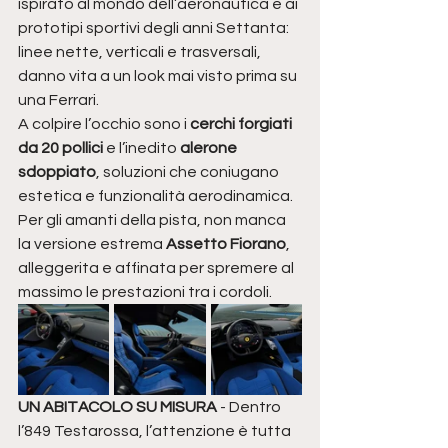
ispirato al mondo dell’aeronautica e ai 
prototipi sportivi degli anni Settanta: 
linee nette, verticali e trasversali, 
danno vita a un look mai visto prima su 
una Ferrari.
A colpire l’occhio sono i 
cerchi forgiati 
da 20 pollici
 e l’inedito 
alerone 
sdoppiato
, soluzioni che coniugano 
estetica e funzionalità aerodinamica. 
Per gli amanti della pista, non manca 
la versione estrema 
Assetto Fiorano
, 
alleggerita e affinata per spremere al 
massimo le prestazioni tra i cordoli.
UN ABITACOLO SU MISURA
 - Dentro 
l’849 Testarossa, l’attenzione è tutta 