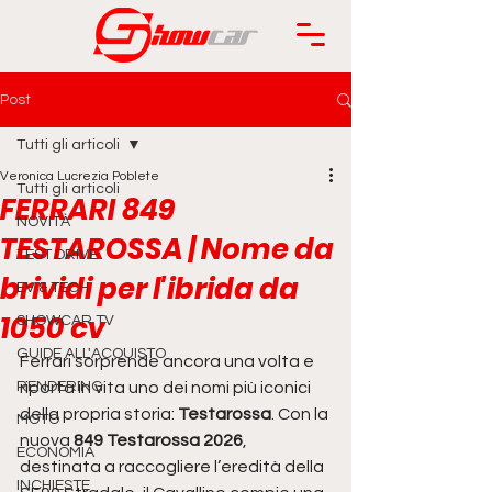
Post
Tutti gli articoli
Veronica Lucrezia Poblete
Tutti gli articoli
FERRARI 849
NOVITÀ
TESTAROSSA | Nome da
TEST DRIVE
brividi per l'ibrida da
EV & TECH
1050 cv
SHOWCAR TV
GUIDE ALL'ACQUISTO
Ferrari sorprende ancora una volta e 
RENDERING
riporta in vita uno dei nomi più iconici 
della propria storia: 
Testarossa
. Con la 
MOTO
nuova 
849 Testarossa 2026
, 
ECONOMIA
destinata a raccogliere l’eredità della 
INCHIESTE