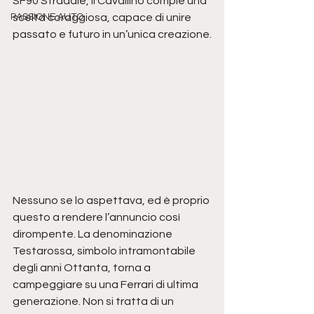
SF90 Stradale, il Cavallino compie una 
PASSIONE AUTO
scelta coraggiosa, capace di unire 
passato e futuro in un’unica creazione.
Nessuno se lo aspettava, ed è proprio 
questo a rendere l’annuncio così 
dirompente. La denominazione 
Testarossa, simbolo intramontabile 
degli anni Ottanta, torna a 
campeggiare su una Ferrari di ultima 
generazione. Non si tratta di un 