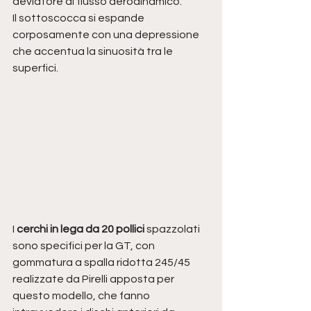
deviatore di flusso aerodinamico.
Il sottoscocca si espande 
corposamente con una depressione 
che accentua la sinuosità tra le 
superfici.
I 
cerchi in lega da 20 pollici 
spazzolati 
sono specifici per la GT, con 
gommatura a spalla ridotta 245/45 
realizzate da Pirelli apposta per 
questo modello, che fanno 