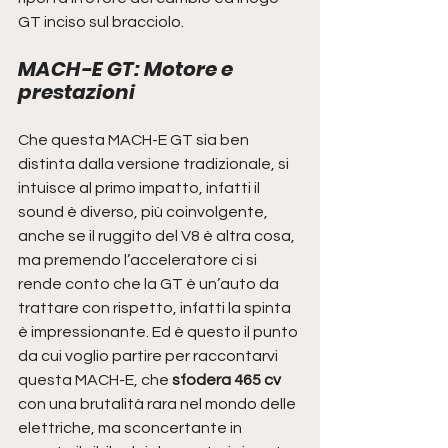
GT inciso sul bracciolo.
MACH-E GT: Motore e 
prestazioni
Che questa MACH-E GT sia ben 
distinta dalla versione tradizionale, si 
intuisce al primo impatto, infatti il 
sound è diverso, più coinvolgente, 
anche se il ruggito del V8 è altra cosa, 
ma premendo l’acceleratore ci si 
rende conto che la GT è un’auto da 
trattare con rispetto, infatti la spinta 
è impressionante. Ed è questo il punto 
da cui voglio partire per raccontarvi 
questa MACH-E, che 
sfodera 465 cv
con una brutalità rara nel mondo delle 
elettriche, ma sconcertante in 