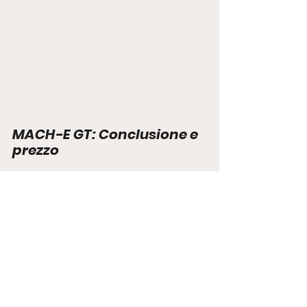
MACH-E GT: Conclusione e 
prezzo
Che dire in chiusura, un’auto che sa 
offrire sensazioni uniche e con una 
dinamica di guida entusiasmante. 
Un’auto da provare, che potrebbe far 
convertire anche il più scettico 
amante dei cilindri e pistoni.
La Ford Mustang Mach-e GT ha un 