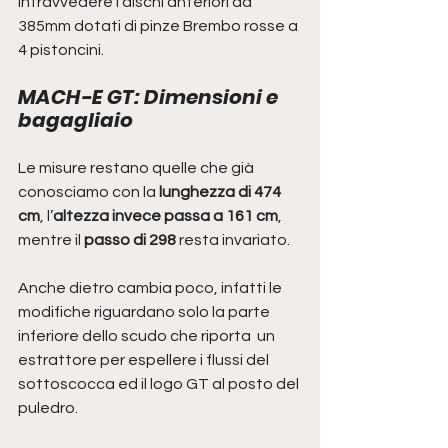
intravvedere i dischi anteriori da 
385mm dotati di pinze Brembo rosse a 
4 pistoncini.
MACH-E GT: Dimensioni e 
bagagliaio
Le misure restano quelle che già 
conosciamo con la 
lunghezza di 474 
cm
, l’
altezza invece passa a 161 cm
, 
mentre il 
passo di 298
 resta invariato.
Anche dietro cambia poco, infatti le 
modifiche riguardano solo la parte 
inferiore dello scudo che riporta  un 
estrattore per espellere i flussi del 
sottoscocca ed il logo GT al posto del 
puledro.