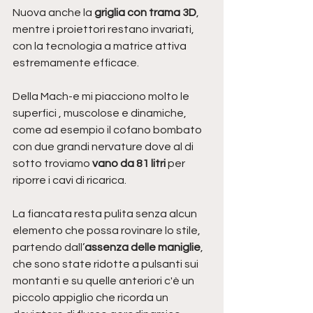
Nuova anche la
 griglia con trama 3D
, 
mentre i proiettori restano invariati, 
con la tecnologia a matrice attiva 
estremamente efficace.
Della Mach-e mi piacciono molto le 
superfici , muscolose e dinamiche, 
come ad esempio il cofano bombato 
con due grandi nervature dove al di 
sotto troviamo 
vano da 81 litri
 per 
riporre i cavi di ricarica.
La fiancata resta pulita senza alcun 
elemento che possa rovinare lo stile, 
partendo dall’
assenza delle maniglie
, 
che sono state ridotte a pulsanti sui 
montanti e su quelle anteriori c'è un 
piccolo appiglio che ricorda un 