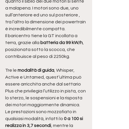
quanto il sibilo dei due motori si sente 
a malapena. I motori sono due, uno 
sull’anteriore ed uno sul posteriore , 
tra l’altro la dimensione dei powertrain 
è incredibilmente compatta.
Il baricentro tiene la GT incollata a 
terra, grazie alla 
batteria da 99 kW/h
, 
posizionata sotto la scocca, che 
contribuisce al peso di 2250kg.
Tre le
 modalità di guida
, Whisper, 
Active e Untamed, quest’ultima può 
essere arricchita anche dal settario 
Plus che privilegia l’utilizzo in pista, con 
lo sterzo, le sospensioni e la risposta 
dei motori maggiormente dinamica.
Le prestazioni sono mozzafiato in 
qualsiasi modalità, infatti lo 
0 a 100 si 
realizza in 3,7 secondi
, mentre la 