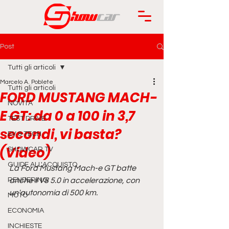
Post
Tutti gli articoli
Marcelo A. Poblete
Tutti gli articoli
FORD MUSTANG MACH-
NOVITÀ
E GT: da 0 a 100 in 3,7
TEST DRIVE
secondi, vi basta?
EV & TECH
(Video)
SHOWCAR TV
GUIDE ALL'ACQUISTO
La Ford Mustang Mach-e GT batte 
RENDERING
anche il V8 5.0 in accelerazione, con 
un'autonomia di 500 km.
MOTO
ECONOMIA
INCHIESTE