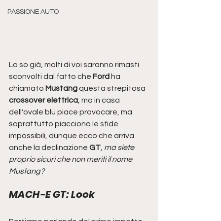
PASSIONE AUTO
Lo so già, molti di voi saranno rimasti 
sconvolti dal fatto che 
Ford 
ha 
chiamato 
Mustang
 questa strepitosa 
crossover elettrica
, ma in casa 
dell'ovale blu piace provocare, ma 
soprattutto piacciono le sfide 
impossibili, dunque ecco che arriva 
anche la declinazione 
GT
, 
ma siete 
proprio sicuri che non meriti il nome 
Mustang?
MACH-E GT: Look