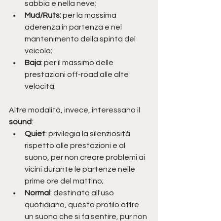
sabbia e nella neve;
Mud/Ruts: 
per la massima 
aderenza in partenza e nel 
mantenimento della spinta del 
veicolo;
Baja
: per il massimo delle 
prestazioni off-road alle alte 
velocità.
Altre modalità, invece, interessano il 
sound
:
Quiet
: privilegia la silenziosità 
rispetto alle prestazioni e al 
suono, per non creare problemi ai 
vicini durante le partenze nelle 
prime ore del mattino;
Normal
: destinato all'uso 
quotidiano, questo profilo offre 
un suono che si fa sentire, pur non 