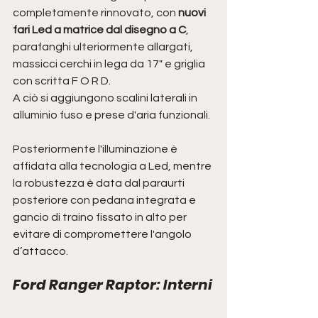
completamente rinnovato, con 
nuovi 
fari Led a matrice dal disegno a C
, 
parafanghi ulteriormente allargati, 
massicci cerchi in lega da 17" e griglia 
con scritta F O R D.
A ciò si aggiungono scalini laterali in 
alluminio fuso e prese d'aria funzionali.  
Posteriormente l'illuminazione è 
affidata alla tecnologia a Led, mentre 
la robustezza è data dal paraurti 
posteriore con pedana integrata e 
gancio di traino fissato in alto per 
evitare di compromettere l'angolo 
d’attacco.
Ford Ranger Raptor: Interni