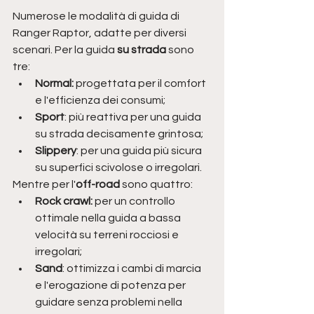
Numerose le modalità di guida di 
Ranger Raptor, adatte per diversi 
scenari. Per la guida 
su strada
 sono 
tre:
Normal:
 progettata per il comfort 
e l'efficienza dei consumi;
Sport
: più reattiva per una guida 
su strada decisamente grintosa;
Slippery
: per una guida più sicura 
su superfici scivolose o irregolari.
Mentre per l'
off-road
 sono quattro:
Rock crawl: 
per un controllo 
ottimale nella guida a bassa 
velocità su terreni rocciosi e 
irregolari;
Sand
: ottimizza i cambi di marcia 
e l'erogazione di potenza per 
guidare senza problemi nella 