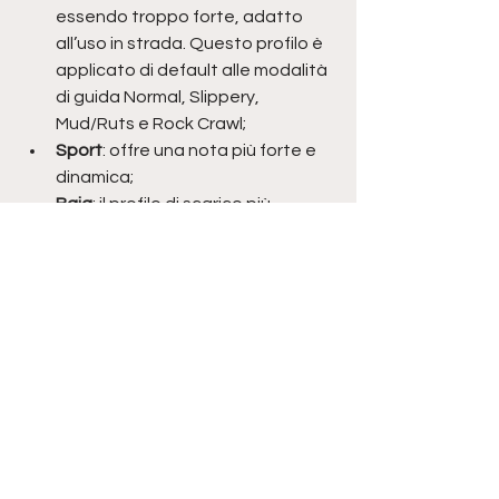
essendo troppo forte, adatto 
all’uso in strada. Questo profilo è 
applicato di default alle modalità 
di guida Normal, Slippery, 
Mud/Ruts e Rock Crawl;
Sport
: offre una nota più forte e 
dinamica;
Baja
: il profilo di scarico più 
estremo sia in termini di volume 
sia di souno, pensato 
esclusivamente all'uso in 
fuoristrada.
Per quanto concerne la meccanica, le 
sospensioni di nuovo Ford Ranger 
Raptor sono state riviste, gli 
ammortizzatori Fox sono ancora più 
sofisticati e, nel sottoscocca, sono 
state inserite nuove protezioni 
dedicate.