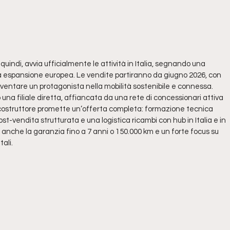
uindi, avvia ufficialmente le attività in Italia, segnando una
a espansione europea. Le vendite partiranno da giugno 2026, con
 diventare un protagonista nella mobilità sostenibile e connessa.
na filiale diretta, affiancata da una rete di concessionari attiva
l costruttore promette un’offerta completa: formazione tecnica
st-vendita strutturata e una logistica ricambi con hub in Italia e in
e anche la garanzia fino a 7 anni o 150.000 km e un forte focus su
tali.