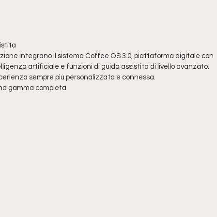
stita
azione integrano il sistema Coffee OS 3.0, piattaforma digitale con
genza artificiale e funzioni di guida assistita di livello avanzato.
’esperienza sempre più personalizzata e connessa.
 una gamma completa