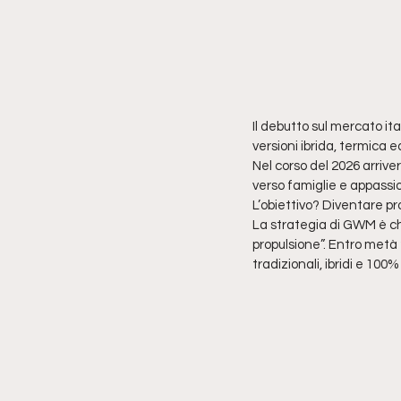
Il debutto sul mercato i
versioni ibrida, termica 
Nel corso del 2026 arri
verso famiglie e appassio
L’obiettivo? Diventare pr
La strategia di GWM è chi
propulsione”. Entro metà 
tradizionali, ibridi e 100% 