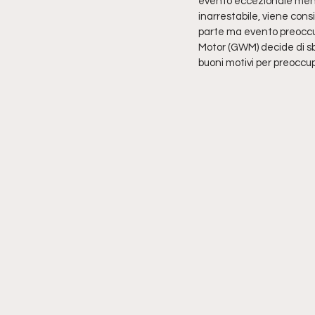
evento eccezionale mentr
inarrestabile, viene con
parte ma evento preoccup
Motor (GWM) decide di sba
buoni motivi per preoccup