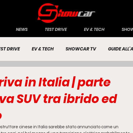
NEWS
TEST DRIVE
EV & TECH
SHOW
EST DRIVE
EV & TECH
SHOWCAR TV
GUIDE ALL
CONOMIA
INCHIESTE
PASSIONE AUTO
va in Italia | parte
iva SUV tra ibrido ed
o
 costruttore cinese in Italia sarebbe stato annunciato come un