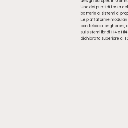
design europeo in German
Uno dei punti di forza del 
batterie ai sistemi di pr
Le piattaforme modulari c
con telaio a longheroni
sui sistemi ibridi Hi4 e H
dichiarata superiore ai 1