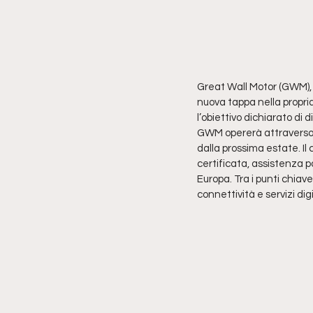
Great Wall Motor (GWM), q
nuova tappa nella propri
l’obiettivo dichiarato di
GWM opererà attraverso u
dalla prossima estate. I
certificata, assistenza po
Europa. Tra i punti chiav
connettività e servizi digi