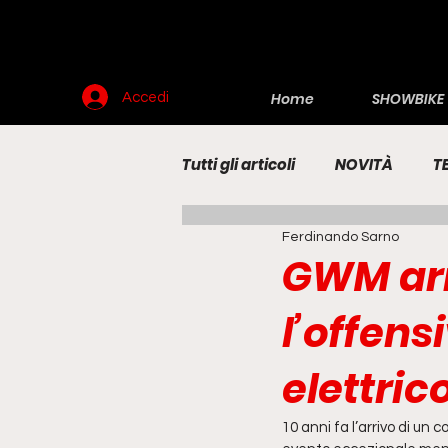
Home
SHOWBIKE
Accedi
Tutti gli articoli
NOVITÀ
T
Ferdinando Sarno
RENDERING
MOTO
E
GWM arri
l’offens
elettric
10 anni fa l’arrivo di un