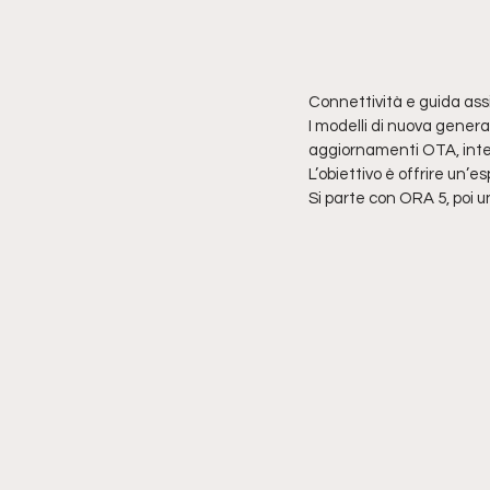
Connettività e guida assi
I modelli di nuova gener
aggiornamenti OTA, intelli
L’obiettivo è offrire un
Si parte con ORA 5, poi