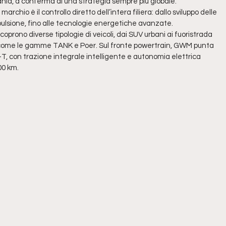
ia, a conferma di una strategia sempre più globale.
marchio è il controllo diretto dell’intera filiera: dallo sviluppo delle
opulsione, fino alle tecnologie energetiche avanzate.
oprono diverse tipologie di veicoli, dai SUV urbani ai fuoristrada
, come le gamme TANK e Poer. Sul fronte powertrain, GWM punta
i4-T, con trazione integrale intelligente e autonomia elettrica
00 km.