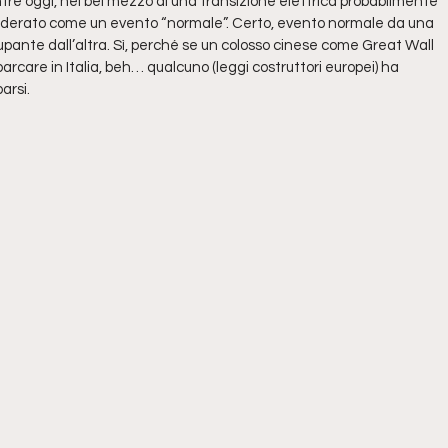
e oggi, nel bel mezzo di una transizione elettrica probabilmente
siderato come un evento “normale”. Certo, evento normale da una
ante dall’altra. Sì, perché se un colosso cinese come Great Wall
rcare in Italia, beh… qualcuno (leggi costruttori europei) ha
arsi.