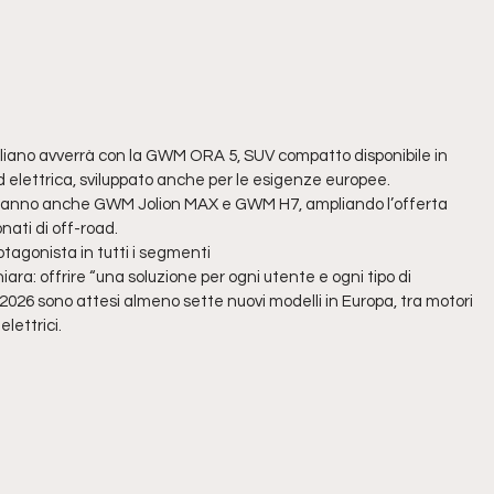
taliano avverrà con la GWM ORA 5, SUV compatto disponibile in
ed elettrica, sviluppato anche per le esigenze europee.
veranno anche GWM Jolion MAX e GWM H7, ampliando l’offerta
nati di off-road.
otagonista in tutti i segmenti
ara: offrire “una soluzione per ogni utente e ogni tipo di
2026 sono attesi almeno sette nuovi modelli in Europa, tra motori
elettrici.