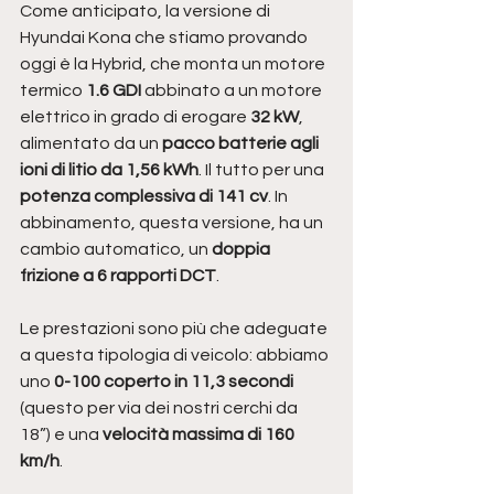
Come anticipato, la versione di 
Hyundai Kona che stiamo provando 
oggi è la Hybrid, che monta un motore 
termico 
1.6 GDI 
abbinato a un motore 
elettrico in grado di erogare 
32 kW
, 
alimentato da un 
pacco batterie agli 
ioni di litio da 1,56 kWh
. Il tutto per una 
potenza complessiva di 141 cv
. In 
abbinamento, questa versione, ha un 
cambio automatico, un 
doppia 
frizione a 6 rapporti DCT
. 
Le prestazioni sono più che adeguate 
a questa tipologia di veicolo: abbiamo 
uno 
0-100 coperto in 11,3 secondi
(questo per via dei nostri cerchi da 
18”) e una 
velocità massima di 160 
km/h
.