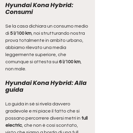
Hyundai Kona Hybrid: 
Consumi
Se la casa dichiara un consumo medio 
di 
5 l/100 km
, noi strutturando nostra 
prova totalmente in ambito urbano, 
abbiamo rilevato una media 
leggermente superiore, che 
comunque si attesta sui 
6 l/100 km
, 
non male.
Hyundai Kona Hybrid: Alla 
guida
La guida in sé si rivela davvero 
gradevole e mi piace il fatto che si 
possano percorrere diversi metri in 
full 
electric
, che non è così scontato, 
visto che siamo a bordo di una full 