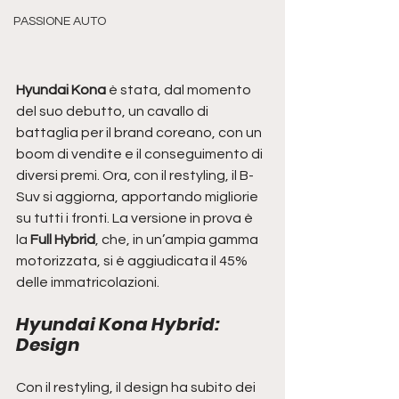
PASSIONE AUTO
Hyundai Kona 
è stata, dal momento 
del suo debutto, un cavallo di 
battaglia per il brand coreano, con un 
boom di vendite e il conseguimento di 
diversi premi. Ora, con il restyling, il B-
Suv si aggiorna, apportando migliorie 
su tutti i fronti. La versione in prova è 
la 
Full Hybrid
, che, in un’ampia gamma 
motorizzata, si è aggiudicata il 45% 
delle immatricolazioni.
Hyundai Kona Hybrid: 
Design
Con il restyling, il design ha subito dei 