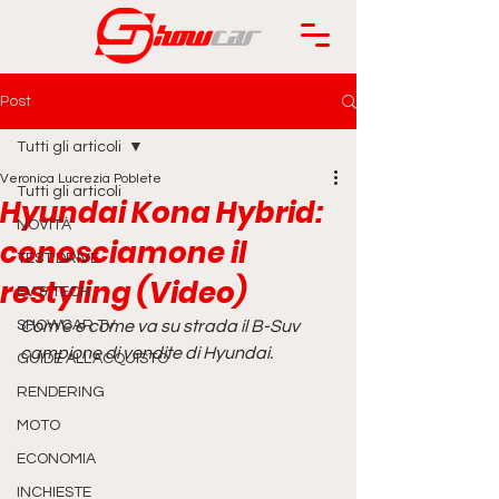
Post
Tutti gli articoli
Veronica Lucrezia Poblete
Tutti gli articoli
Hyundai Kona Hybrid:
NOVITÀ
conosciamone il
TEST DRIVE
restyling (Video)
EV & TECH
SHOWCAR TV
Com'è e come va su strada il B-Suv 
campione di vendite di Hyundai.
GUIDE ALL'ACQUISTO
RENDERING
MOTO
ECONOMIA
INCHIESTE