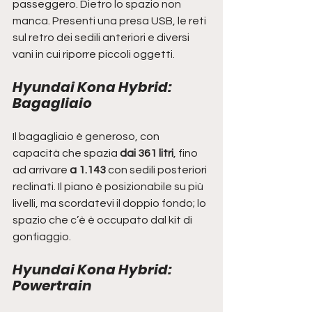
passeggero. Dietro lo spazio non 
manca. Presenti una presa USB, le reti 
sul retro dei sedili anteriori e diversi 
vani in cui riporre piccoli oggetti.
Hyundai Kona Hybrid: 
Bagagliaio
Il bagagliaio è generoso, con 
capacità che spazia
 dai 361 litri
, fino 
ad arrivare 
a 1.143 
con sedili posteriori 
reclinati. Il piano è posizionabile su più 
livelli, ma scordatevi il doppio fondo; lo 
spazio che c’è è occupato dal kit di 
gonfiaggio.
Hyundai Kona Hybrid: 
Powertrain