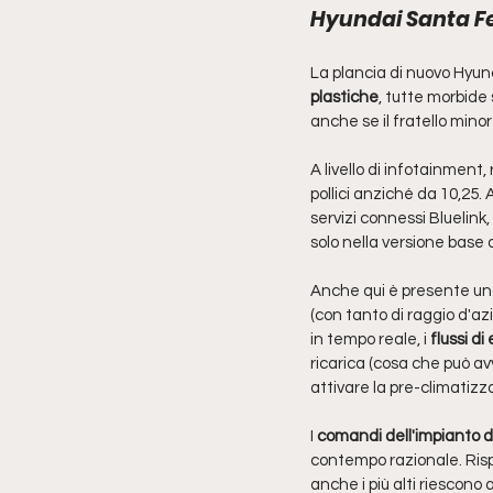
Hyundai Santa Fe 
La plancia di nuovo Hyund
plastiche
, tutte morbide 
anche se il fratello mino
A livello di infotainment,
pollici anziché da 10,25. 
servizi connessi Bluelink
solo nella versione base da 
Anche qui è presente un
(con tanto di raggio d'az
in tempo reale, i 
flussi di
ricarica (cosa che può a
attivare la pre-climatizza
I 
comandi dell'impianto di 
contempo razionale. Risp
anche i più alti riescono 