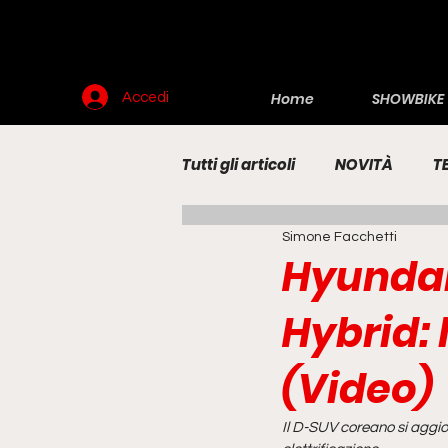
Home
SHOWBIKE
Accedi
Tutti gli articoli
NOVITÀ
T
Simone Facchetti
RENDERING
MOTO
E
Hyundai
Hybrid: 
(Video)
Il D-SUV coreano si aggio