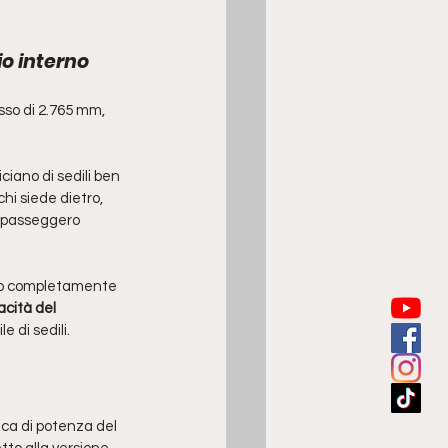
io interno
sso di 2.765 mm, 
ciano di sedili ben 
hi siede dietro, 
l passeggero 
rico completamente 
cità del 
 di sedili. 
nica di potenza del 