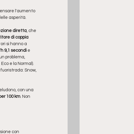
mpensare l'aumento 
elle asperità. 
ezione diretta
, che 
tore di coppia 
ori si hanno a 
h 9,1 secondi 
e 
un problema, 
 Eco e la Normal). 
 fuoristrada: Snow, 
deludono, con una 
a per 100 km
. Non 
isione con 