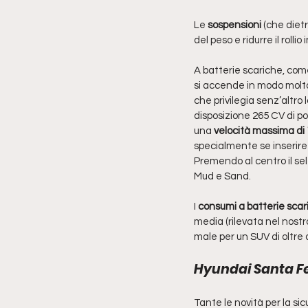
Le 
sospensioni
 (che diet
del peso e ridurre il roll
A batterie scariche, come
si accende in modo molto
che privilegia senz’altro 
disposizione 265 CV di p
una 
velocità massima di
specialmente se inseriret
Premendo al centro il sel
Mud e Sand.
I 
consumi a batterie scar
media (rilevata nel nostr
male per un SUV di oltre 
Hyundai Santa Fe
Tante le novità per la si