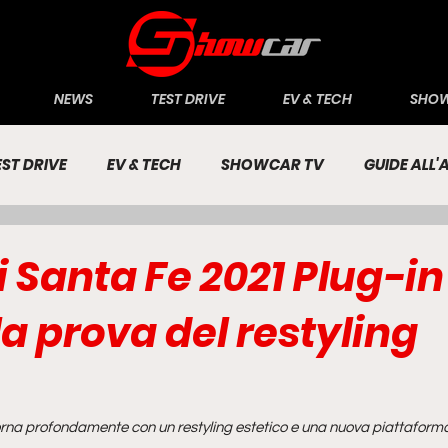
NEWS
TEST DRIVE
EV & TECH
SHOW
EST DRIVE
EV & TECH
SHOWCAR TV
GUIDE ALL
CONOMIA
INCHIESTE
PASSIONE AUTO
 Santa Fe 2021 Plug-in
la prova del restyling
rna profondamente con un restyling estetico e una nuova piattaforma