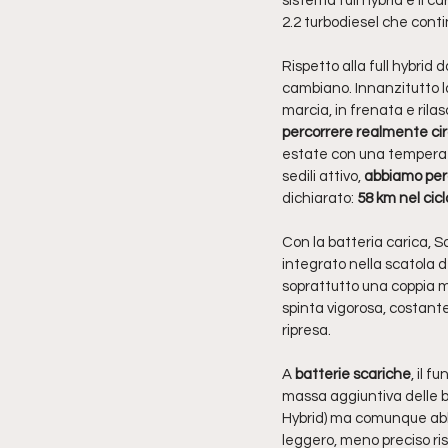
sistema full hybrid e il 
2.2 turbodiesel che conti
Rispetto alla full hybrid d
cambiano. Innanzitutto la
marcia, in frenata e rila
percorrere realmente ci
estate con una temperatu
sedili attivo, 
abbiamo perc
dichiarato: 
58 km nel cic
Con la batteria carica, S
integrato nella scatola d
soprattutto una coppia 
spinta vigorosa, costante
ripresa. 
A 
batterie scariche
, il 
massa aggiuntiva delle ba
Hybrid) ma comunque abba
leggero, meno preciso ris