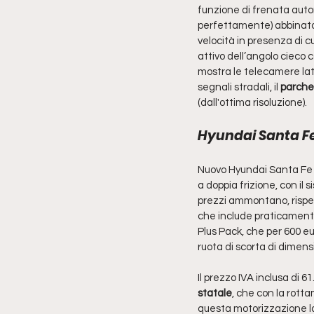
funzione di frenata autom
perfettamente) abbinato
velocità in presenza di cu
attivo dell’angolo cieco
mostra le telecamere later
segnali stradali, il 
parche
(dall'ottima risoluzione).
Hyundai Santa Fe 
Nuovo Hyundai Santa Fe 20
a doppia frizione, con il
prezzi ammontano, rispet
che include praticamente t
Plus Pack, che per 600 e
ruota di scorta di dimensi
Il prezzo IVA inclusa di 
statale
, che con la rotta
questa motorizzazione la