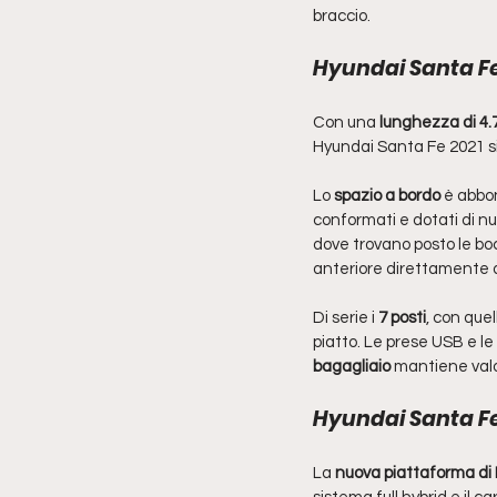
braccio. 
Hyundai Santa Fe 
Con una
 lunghezza di 4
Hyundai Santa Fe 2021 si
Lo 
spazio a bordo
 è abbon
conformati e dotati di num
dove trovano posto le boc
anteriore direttamente d
Di serie i 
7 posti
, con que
piatto. Le prese USB e le
bagagliaio 
mantiene valor
Hyundai Santa Fe
La 
nuova piattaforma di