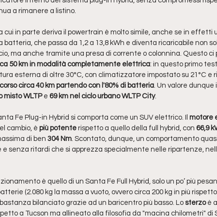
caricatore interno del sistema plug-in hybrid, senza compromessi rispe
nua a rimanere a listino. 
a cui in parte deriva il powertrain è molto simile, anche se in effetti 
 batteria, che passa da 1,2 a 13,8 kWh e diventa ricaricabile non so
scio, ma anche tramite una presa di corrente o colonnina. Questo ci
rca 50 km in modalità completamente elettrica
: in questo primo test 
ra esterna di oltre 30°C, con climatizzatore impostato su 21°C e 
orso circa 40 km partendo con l'80% di batteria
. Un valore dunque i
lo misto WLTP
 e 
69 km nel ciclo urbano WLTP City
.
anta Fe Plug-in Hybrid si comporta come un SUV elettrico. Il 
motore e
el cambio, è 
più potente
 rispetto a quello della full hybrid, con 
66,9 k
massima di ben 
304 Nm
. Scontato, dunque, un comportamento quasi 
 e senza ritardi che si apprezza specialmente nelle ripartenze, nel
funzionamento è quello di un Santa Fe Full Hybrid, solo un po’ più pesa
tterie (2.080 kg la massa a vuoto, ovvero circa 200 kg in più rispetto
stanza bilanciato grazie ad un baricentro più basso. Lo 
sterzo
 è 
petto a Tucson ma allineato alla filosofia da "macina chilometri" di 