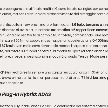
ro propongono un raffinato multilink), sono tarate sul rigido per co
io in curva, ma senza rinunciare all'assorbimento della maggior parte d
 anticipato, interviene il motore termico, un 
1.6 turbo benzina a ini
 discreto aiutato da un
 cambio automatico a 6 rapporti con converti
la fluidità alla reattività di cambiata. In totale, combinando i due mot
otenza e 350 Nm di coppia massima, per un’accelerazione 
0-100 km/
 187 km/h
. Non male considerando la massa: i sorpassi non saranno 
e, dal rotore sul tunnel centrale, la modalità Sport (ci sono anche la
ettore, invece, si gestiscono le modalità di guida Terrain Mode per il
iche
 (in realtà resta sempre una carica residua di circa il 10%) non 
o breve primo contatto in un percoso misto) di circa
 7 litri di benzin
due tonnellate.
 Plug-In Hybrid: ADAS
curezza su Hyundai Santa Fe 2021, a cominciare dal sistema anticoll