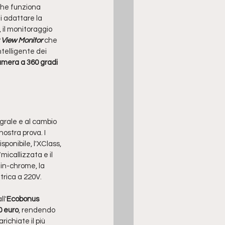
che funziona 
i adattare la 
 il monitoraggio 
 View Monitor 
che 
ntelligente dei 
amera a 360 gradi 
grale e al cambio 
 nostra prova. I 
sponibile, l'XClass, 
micallizzata e il 
in-chrome, la 
ttrica a 220V.
l'
Ecobonus 
0 euro
, rendendo 
chiate il più 