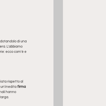
 dotandolo di una 
era. L'abbiamo 
rie: ecco com'è e 
ata rispetto al 
 un'inedita 
firma 
fanali hanno 
targa.