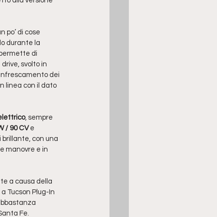
tto alla versione 
un po’ di cose 
lo durante la 
 permette di 
drive, svolto in 
rinfrescamento dei 
n linea con il dato 
lettrico
, sempre 
W / 90 CV
 e 
brillante, con una 
le manovre e in 
nte a causa della 
 a Tucson Plug-In 
abbastanza 
Santa Fe. 