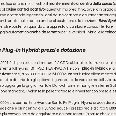
atica anche nelle svolte, il 
mantenimento al centro della corsia
 (
 al 
cruise control adattivo
 (quest’ultimo predittivo, ovvero in grado d
rve o rotatorie leggendo i dati dal navigatore e dal radar anteriore),
 con frenata automatica anche al posteriore e la funzione 
Blind Spot
ali e posteriori quando ci si appresta a cambiare corsia, il lettore i
ggio automatico anche da remoto
 (per le versioni Hybrid) e la
 telec
Plug-In Hybrid: prezzi e dotazione
21 è disponibile con il motore 2.2 CRDi abbinato alla trazione inte
 sistema full hybrid 1.6 T-GDi HEV 4WD AT e con il
 plug-in hybrid
 della
tivamente, a 56.000, 58.000 e 
61.000 euro
 per l'unico allestimento di
utto di serie: tra gli optional figurano solo la vernice metallizzata/
uro aggiunge la griglia frontale Dark-chrome e maniglie esterne Sat
one standard, il volante in pelle traforata e l'inverter con presa ele
61.000 euro permette a Hyundai Santa Fe Plug-In Hybrid di accedere al
mazione e gli incentivi di Hyundai riduce il prezzo reale a circa
 51.00
 più conveniente da acquistare e da mantenere (a patto che la ricari