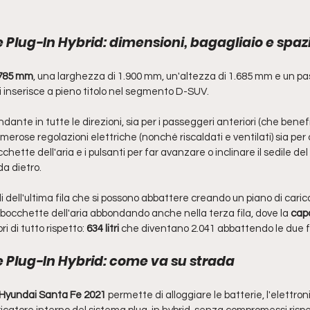
Plug-In Hybrid: dimensioni, bagagliaio e spaz
.785 mm
, una larghezza di 1.900 mm, un'altezza di 1.685 mm e un pa
 inserisce a pieno titolo nel segmento D-SUV. 
dante in tutte le direzioni, sia per i passeggeri anteriori (che benefi
erose regolazioni elettriche (nonché riscaldati e ventilati) sia per c
chette dell'aria e i pulsanti per far avanzare o inclinare il sedile de
a dietro.
lli dell'ultima fila che si possono abbattere creando un piano di ca
 bocchette dell'aria abbondando anche nella terza fila, dove la 
capa
i di tutto rispetto:
 634 litri 
che diventano 2.041 abbattendo le due file
 Plug-In Hybrid: come va su strada 
 Hyundai Santa Fe 2021
 permette di alloggiare le batterie, l'elettro