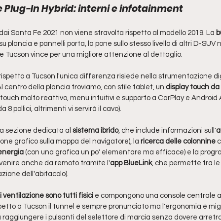
Plug-In Hybrid: interni e infotainment
ai Santa Fe 2021 non viene stravolta rispetto al modello 2019. La 
b
su plancia e pannelli porta, la pone sullo stesso livello di altri D-SUV
re Tucson vince per una migliore attenzione al dettaglio. 
 rispetto a Tucson l'unica differenza risiede nella strumentazione dig
Al centro della plancia troviamo, con stile tablet, un
 display touch da 1
, touch molto reattivo, menu intuitivi e supporto a CarPlay e Android
8 pollici, altrimenti vi servirà il cavo).
a sezione dedicata al 
sistema ibrido
, che include informazioni sull'
a
ione grafico sulla mappa del navigatore), la 
ricerca delle colonnine
 
 energia
 (con una grafica un po' elementare ma efficace) e la prog
vvenire anche da remoto tramite l'
app BlueLink
, che permette tra le 
zione dell'abitacolo).
ventilazione sono tutti fisici 
e compongono una console centrale af
etto a Tucson il tunnel è sempre pronunciato ma l'ergonomia è migli
a raggiungere i pulsanti del selettore di marcia senza dovere arretrar