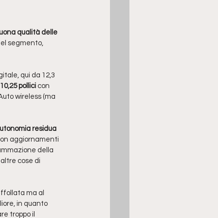
uona qualità delle 
 nel segmento, 
itale, qui da 12,3 
0,25 pollici 
con 
 Auto wireless (ma 
utonomia residua
con aggiornamenti 
rammazione della 
altre cose di 
follata ma al 
ore, in quanto 
e troppo il 