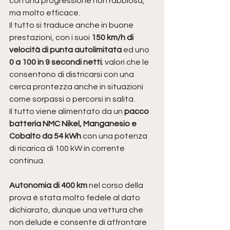
con una progressione non rabbiosa, 
ma molto efficace.
Il tutto si traduce anche in buone 
prestazioni, con i suoi 
150 km/h di 
velocità di punta autolimitata 
ed uno 
0 a 100 in 9 secondi netti
; valori che le 
consentono di districarsi con una 
cerca prontezza anche in situazioni 
come sorpassi o percorsi in salita.
Il tutto viene alimentato da un 
pacco 
batteria NMC Nikel, Manganesio e 
Cobalto da 54 kWh 
con una potenza 
di ricarica di 100 kW in corrente 
continua.
Autonomia di 400 km
 nel corso della 
prova è stata molto fedele al dato 
dichiarato, dunque una vettura che 
non delude e consente di affrontare 