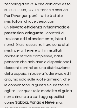
tecnologia ex PSA che abbiamo visto 
su 208, 2008, DS 3 e-tense e così via. 
Per l’Avenger, però, tutto è stato 
rivisitato in chiave Jeep, con 
un'
elevata efficienza in fuoristrada e 
prestazioni adeguate
. I controlli di 
trazione ed il bilanciamento, infatti, 
nonché la stessa struttura sono stati 
rivisti per ottenere ottimi risultati 
anche in strade complesse, basti 
pensare che abbiamo a disposizione il 
descent control ed una distribuzione 
della coppia, in base all’aderenza ed il 
grip, ma solo sulle ruote anteriori, che 
le consentono la giusta sicurezza ed 
agilità. Per questo le modalità di guida 
non si rinuncia a settaggi specifici, 
come
 Sabbia, Fango e Neve
, ma, 