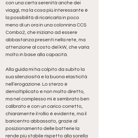
con una certa serenità anche dei 
viaggi, ma la cosa più interessante è 
la possibilità di ricaricarla in poco 
meno di un ora in una colonnina CCS 
Combo2, che iniziano ad essere 
abbastanza presenti nella rete, ma 
attenzione al costo del kW, che varia 
molto in base alla capacità.
Alla guida mi ha colpito da subito la 
sua silenziosità e la buona elasticità 
nell’erogazione. Lo sterzo è 
demoltiplicato e non molto diretto, 
ma nel complesso mi è sembrato ben 
calibrato e con un carico corretto, 
chiaramente il rollio è evidente, ma il 
baricentro abbassato, grazie al 
posizionamento delle batterie la 
rende più stabile rispetto alla sorella 