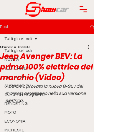
Post
Tutti gli articoli
Marcelo A. Poblete
Tutti gli articoli
Jeep Avenger BEV: La
NOVITÀ
prima 100% elettrica del
TEST DRIVE
marchio (Video)
EV & TECH
SHOWCAR TV
Abbiamo provato la nuova B-Suv del 
marchio americano nella sua versione 
GUIDE ALL'ACQUISTO
elettrica.
RENDERING
MOTO
ECONOMIA
INCHIESTE