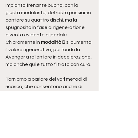
Impianto frenante buono, con la 
giusta modularità, del resto possiamo 
contare su quattro dischi, ma la 
spugnosità in fase di rigenerazione 
diventa evidente al pedale.
Chiaramente in 
modalità B
 si aumenta 
il valore rigenerativo, portando la 
Avenger a rallentare in decelerazione, 
ma anche qui è tutto filtrato con cura.
Torniamo a parlare dei vari metodi di 
ricarica, che consentono anche di 
ricaricarla a casa con una semplice 
Schuko, ma qui non vi bastano 24 ore, 
ma se optate per una colonnina a 
corrente alternata le tempistiche 
passano da 5 a 7 ore a seconda della 
potenza per un massimo di 11 kW.