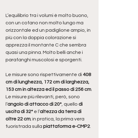
L’equilibrio tra i volumi è molto buono, 
con un cofano non molto lungo ma 
orizzontale ed un padiglione ampio, in 
più con la doppia colorazione si 
apprezza il montante C che sembra 
quasi una pinna. Molto belli anche i 
parafanghi muscolosi e sporgenti.
Le misure sono rispettivamente di 
408 
cm di lunghezza, 172 cm di larghezza, 
153 cm in altezza ed il passo di 256 cm
.
Le misure più rilevanti, però, sono 
l’
angolo di attacco di 20°
, quello 
di 
uscita di 32°
 e l’
altezza da terra di 
oltre 22 cm
; in pratica, la prima vera 
fuoristrada sulla 
piattaforma e-CMP2
.