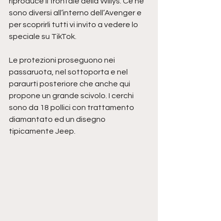
riproduce il frontale della Willys. Ce ne 
sono diversi all’interno dell’Avenger e 
per scoprirli tutti vi invito a vedere lo 
speciale su TikTok.
Le protezioni proseguono nei 
passaruota, nel sottoporta e nel 
paraurti posteriore che anche qui 
propone un grande scivolo. I cerchi 
sono da 18 pollici con trattamento 
diamantato ed un disegno 
tipicamente Jeep.