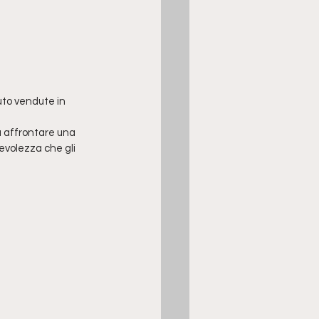
uto vendute in 
a affrontare una 
evolezza che gli 