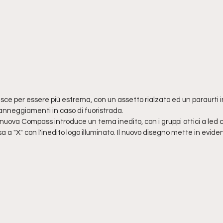
ce per essere più estrema, con un assetto rialzato ed un paraurti in
danneggiamenti in caso di fuoristrada.
nuova Compass introduce un tema inedito, con i gruppi ottici a led c
sa a "X" con l'inedito logo illuminato. Il nuovo disegno mette in evid