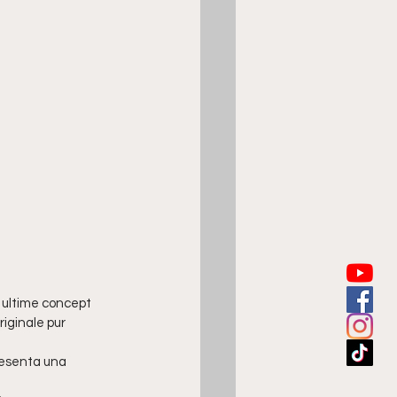
e ultime concept 
iginale pur 
presenta una 