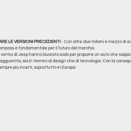
RARE LE VERSIONI PRECEDENTI
 - Con oltre due milioni e mezzo di a
Compass è fondamentale per il futuro del marchio.
 vertici di Jeep hanno lavorato sodo per proporre un auto che sappi
guerrita, sia in termini di design che di tecnologia. Con la consap
mpre più incerti, soprattutto in Europa.