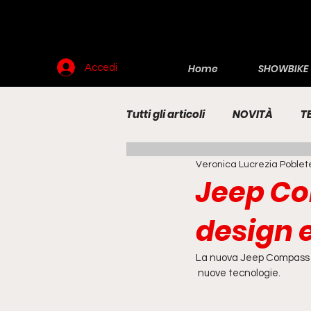
Home
SHOWBIKE
Accedi
Tutti gli articoli
NOVITÀ
T
Veronica Lucrezia Poblet
RENDERING
MOTO
E
Jeep Co
design e
La nuova Jeep Compass si
 nuove tecnologie.