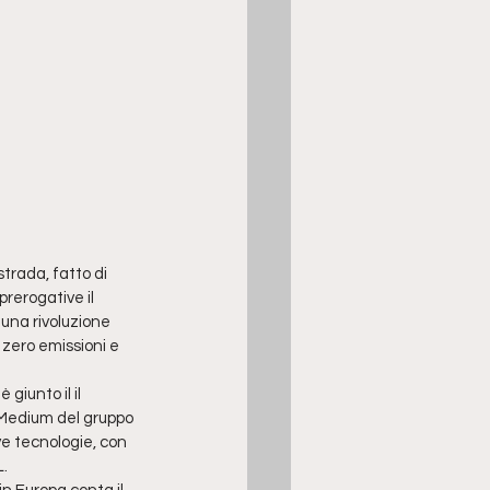
trada, fatto di 
rerogative il 
una rivoluzione 
zero emissioni e 
giunto il il 
Medium del gruppo 
ve tecnologie, con 
. 