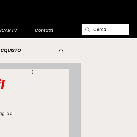
CAR TV
Contatti
'ACQUISTO
l
glio di