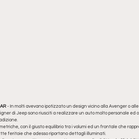
CAR
 - In molti avevano ipotizzato un design vicino alla Avenger o all
igner di Jeep sono riusciti a realizzare un auto molto personale ed or
adizione.
etriche, con il giusto equilibrio tra i volumi ed un frontale che rap
te feritoie che adesso riportano dettagli illuminati.