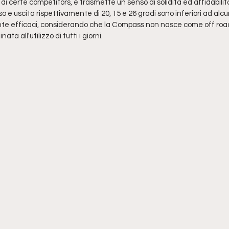
 di certe competitors, e trasmette un senso di solidità ed affidabilit
so e uscita rispettivamente di 20, 15 e 26 gradi sono inferiori ad alcu
e efficaci, considerando che la Compass non nasce come off roa
ta all'utilizzo di tutti i giorni.