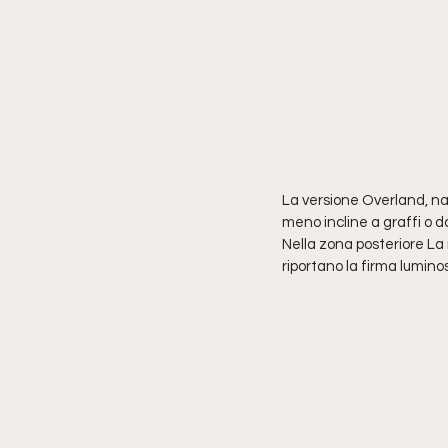
La versione Overland, nas
meno incline a graffi o 
Nella zona posteriore La 
riportano la firma lumino