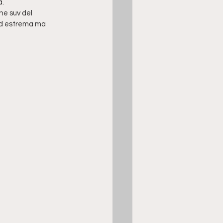
à.
ne suv del 
d estrema ma 