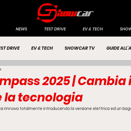
NEWS
TEST DRIVE
EV & TECH
SHOW
EST DRIVE
EV & TECH
SHOWCAR TV
GUIDE ALL
e
CONOMIA
INCHIESTE
PASSIONE AUTO
mpass 2025 | Cambia i
 la tecnologia
 rinnova totalmente introducendo la versione elettrica ed un baga