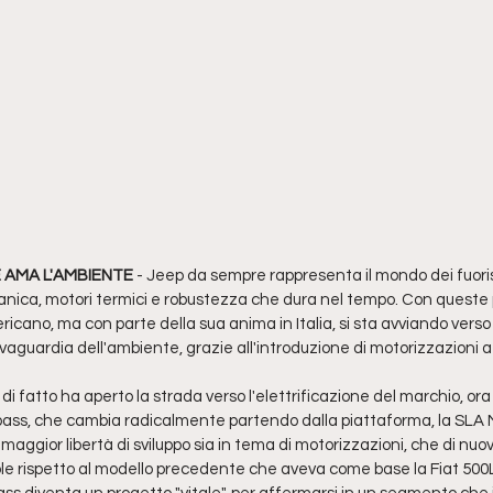
 AMA L'AMBIENTE
 - Jeep da sempre rappresenta il mondo dei fuoris
nica, motori termici e robustezza che dura nel tempo. Con queste p
cano, ma con parte della sua anima in Italia, si sta avviando verso 
aguardia dell'ambiente, grazie all'introduzione di motorizzazioni a 
fatto ha aperto la strada verso l'elettrificazione del marchio, ora è 
s, che cambia radicalmente partendo dalla piattaforma, la SLA 
maggior libertà di sviluppo sia in tema di motorizzazioni, che di nuo
ole rispetto al modello precedente che aveva come base la Fiat 500L