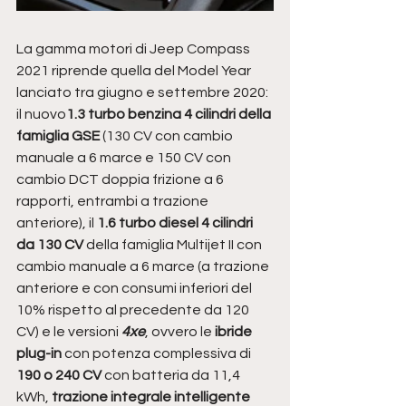
La gamma motori di Jeep Compass 
2021 riprende quella del Model Year 
lanciato tra giugno e settembre 2020: 
il nuovo
1.3 turbo benzina 4 cilindri della 
famiglia GSE
 (130 CV con cambio 
manuale a 6 marce e 150 CV con 
cambio DCT doppia frizione a 6 
rapporti, entrambi a trazione 
anteriore), il
 1.6 turbo diesel 4 cilindri 
da 130 CV
 della famiglia Multijet II con 
cambio manuale a 6 marce (a trazione 
anteriore e con consumi inferiori del 
10% rispetto al precedente da 120 
CV) e le versioni 
4xe
, ovvero le
 ibride 
plug-in 
con potenza complessiva di 
190 o 240 CV
 con batteria da 11,4 
kWh,
 trazione integrale intelligente 