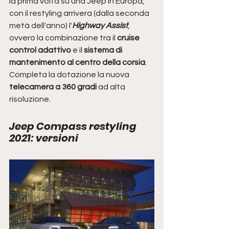
la prima volta su una Jeep in Europa, 
con il restyling arrivera (dalla seconda 
metà dell'anno) l'
Highway Assist
, 
ovvero la combinazione tra il
 cruise 
control adattivo
 e il 
sistema di 
mantenimento al centro della corsia
. 
Completa la dotazione la nuova
telecamera a 360 gradi 
ad alta 
risoluzione.
Jeep Compass restyling 
2021: versioni