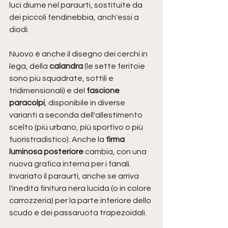
luci diurne nel paraurti, sostituite da 
dei piccoli fendinebbia, anch'essi a 
diodi. 
Nuovo è anche il disegno dei cerchi in 
lega, della 
calandra
 (le sette feritoie 
sono più squadrate, sottili e 
tridimensionali) e del 
fascione 
paracolpi
, disponibile in diverse 
varianti a seconda dell'allestimento 
scelto (più urbano, più sportivo o più 
fuoristradistico). Anche la 
firma 
luminosa posteriore
 cambia, con una 
nuova grafica interna per i fanali. 
Invariato il paraurti, anche se arriva 
l'inedita finitura nera lucida (o in colore 
carrozzeria) per la parte inferiore dello 
scudo e dei passaruota trapezoidali.