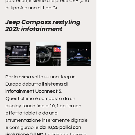
posteriori, insieme alle prese USB (una 
di tipo A e una di tipo C).
Jeep Compass restyling 
2021: infotainment
Per la prima volta su una Jeep in 
Europa debutta il 
sistema di 
infotainment Uconnect 5
. 
Quest'ultimo è composto da un 
display touch fino a 10,1 pollici con 
effetto tablet e da una 
strumentazione interamente digitale 
e configurabile 
da 10,25 pollici con 
risoluzione full HD
. La scheda tecnica 