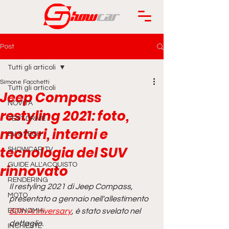
Post
Tutti gli articoli
Simone Facchetti
Tutti gli articoli
Jeep Compass
NOVITÀ
restyling 2021: foto,
TEST DRIVE
motori, interni e
EV & TECH
tecnologia del SUV
SHOWCAR TV
GUIDE ALL'ACQUISTO
rinnovato
RENDERING
Il restyling 2021 di Jeep Compass, 
MOTO
presentato a gennaio nell'allestimento 
ECONOMIA
80th Anniversary
, è stato svelato nel 
dettaglio.
INCHIESTE