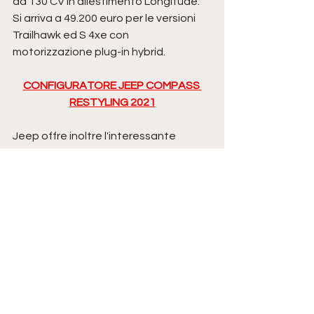
da 130 CV in allestimento Longitude. 
Si arriva a 49.200 euro per le versioni 
Trailhawk ed S 4xe con 
motorizzazione plug-in hybrid. 
CONFIGURATORE JEEP COMPASS 
RESTYLING 2021
Jeep offre inoltre l'interessante 
opportunità di provare il nuovo 
Compass con un long test drive 
offerto in promozione da Leasys, 
attraverso cui il cliente potrà
 provare 
la vettura per 2, 3 o 7 giorni a 27 euro 
al giorno 
e decidere in tutta serenità 
se acquistarla tramite noleggio o 
finanziamento scegliendo tra le 
molteplici offerte di FCA Bank.