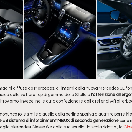
gini diffuse da Mercedes, gli interni della nuova Mercedes SL fon
tipica delle vetture top di gamma della Stella e l'
attenzione all'ergon
ritroviamo, invece, nelle auto confezionate dall'atelier di Affalterba
pronuncato, è simile a quello della berlina sporiva a quattro porte 
Me
e 
e il 
sistema di infotainment MBUX di seconda generazione 
sono ri
aglia 
Mercedes Classe S 
e dalla sua sorella "in scala ridotta", la 
Cla