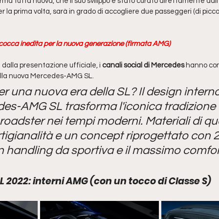
rma tutta nuova, che il suo svilippo è stato curato direttamente dall'
a prima volta, sarà in grado di accogliere due passeggeri (di piccol
cocca inedita per la nuova generazione (firmata AMG)
alla presentazione ufficiale, i 
canali social di Mercedes
 hanno con
lla nuova Mercedes-AMG SL. 
er una nuova era della SL? Il design interno
s-AMG SL trasforma l'iconica tradizione d
oadster nei tempi moderni. Materiali di qua
tigianalità e un concept riprogettato con 2+
 handling da sportiva e il massimo comfor
2022: interni AMG (con un tocco di Classe S)