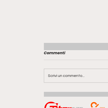
Commenti
Scrivi un commento...
Range Rover GT | la quinta
anima della famiglia
guarda al futuro del gran