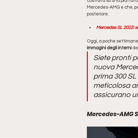
costruita su una piattafo
Mercedes-AMG e che, per l
posteriore. 
Mercedes SL 2022: s
Oggi, a poche settimane d
immagini degli interni 
de
Siete pronti p
nuova Mercede
prima 300 SL r
meticolosa ar
assicurano un
Mercedes-AMG SL 