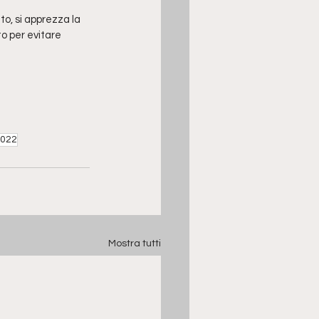
to, si apprezza la 
to per evitare 
2022
Mostra tutti