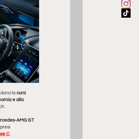
dono la 
cura 
omia e alla 
ch. 
rcedes-AMG GT 
presi 
sse C
. 