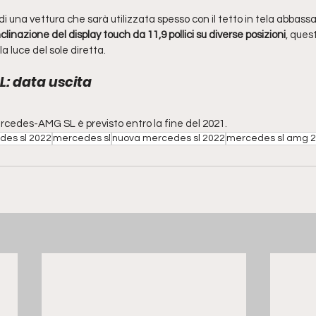
 di una vettura che sarà utilizzata spesso con il tetto in tela abbassa
inclinazione del display touch da 11,9 pollici su diverse posizioni
, ques
lla luce del sole diretta.
: data uscita
ercedes-AMG SL è previsto entro la fine del 2021.
es sl 2022
mercedes sl
nuova mercedes sl 2022
mercedes sl amg 