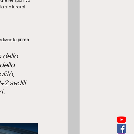
atelier sportivo 
a statura) al 
diviso le
 prime 
 della 
ella 
lità, 
2 sedili 
t.