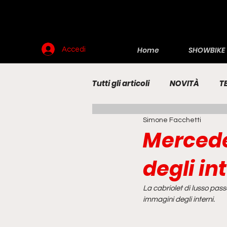
Home
SHOWBIKE
Accedi
Tutti gli articoli
NOVITÀ
T
Simone Facchetti
RENDERING
MOTO
E
Mercede
degli in
La cabriolet di lusso pas
immagini degli interni.