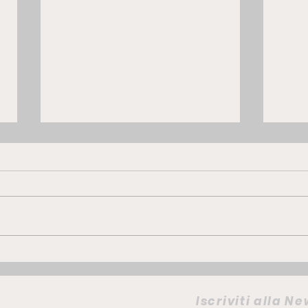
GWM ORA 5 Hybrid | la
FIAT
compatta che punta su
elet
comfort e personalità
camb
Iscriviti alla N