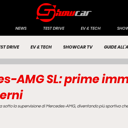
NEWS
TEST DRIVE
EV & TECH
SHOW
EST DRIVE
EV & TECH
SHOWCAR TV
GUIDE ALL
CONOMIA
INCHIESTE
PASSIONE AUTO
s-AMG SL: prime imm
terni
sa sotto la supervisione di Mercedes-AMG, diventando più sportiva che