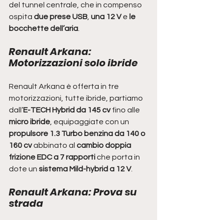
del tunnel centrale, che in compenso 
ospita 
due prese USB
, 
una 12 V
 e
 le 
bocchette dell’aria
.
Renault Arkana: 
Motorizzazioni solo ibride
Renault Arkana è offerta in tre 
motorizzazioni, tutte ibride, partiamo 
dall’
E-TECH Hybrid da 145 cv
 fino alle 
micro ibride
, equipaggiate con un 
propulsore 1.3 Turbo benzina da 140 o 
160 cv
 abbinato al 
cambio doppia 
frizione EDC a 7 rapporti 
che porta in 
dote un 
sistema Mild-hybrid a 12 V
.
Renault Arkana: Prova su 
strada