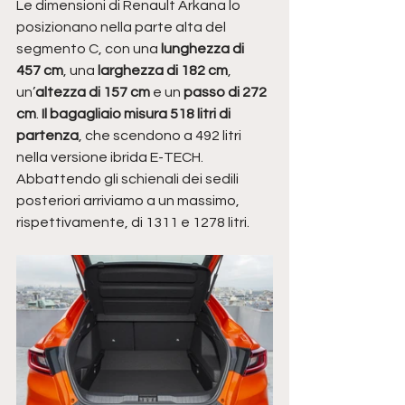
Le dimensioni di Renault Arkana lo 
posizionano nella parte alta del 
segmento C, con una 
lunghezza di 
457 cm
, una 
larghezza di 182 cm
, 
un’
altezza di 157 cm 
e un 
passo di 272 
cm
. 
Il bagagliaio misura 518 litri di 
partenza
, che scendono a 492 litri 
nella versione ibrida E-TECH. 
Abbattendo gli schienali dei sedili 
posteriori arriviamo a un massimo, 
rispettivamente, di 1311 e 1278 litri.