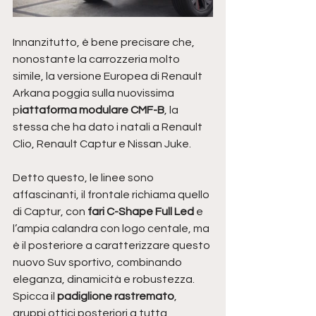
Innanzitutto, è bene precisare che, 
nonostante la carrozzeria molto 
simile, la versione Europea di Renault 
Arkana poggia sulla nuovissima 
p
iattaforma modulare CMF-B
, la 
stessa che ha dato i natali a Renault 
Clio, Renault Captur e Nissan Juke. 
Detto questo, le linee sono 
affascinanti, il frontale richiama quello 
di Captur, con 
fari C-Shape Full Led 
e 
l’ampia calandra con logo centale, ma 
è il posteriore a caratterizzare questo 
nuovo Suv sportivo, combinando 
eleganza, dinamicità e robustezza. 
Spicca il 
padiglione rastremato
, 
gruppi ottici posteriori a tutta 