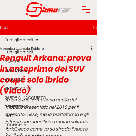
Post
Tutti gli articoli
Veronica Lucrezia Poblete
Tutti gli articoli
Renault Arkana: prova
NOVITÀ
in anteprima del SUV
TEST DRIVE
coupé solo ibrido
EV & TECH
(Video)
SHOWCAR TV
GUIDE ALL'ACQUISTO
Il nome e le forme sono quelle del 
RENDERING
modello presentato nel 2018 per il 
mercato russo, ma la piattaforma e gli 
MOTO
interni sono specifici e i motori soltanto 
ECONOMIA
ibridi: ecco come va su strada il nuovo 
INCHIESTE