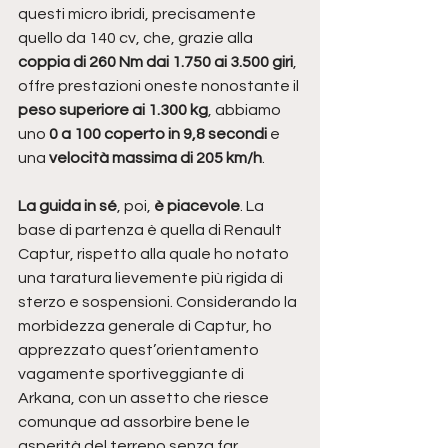
questi micro ibridi, precisamente 
quello da 140 cv, che, grazie alla 
coppia di 260 Nm dai 1.750 ai 3.500 giri
, 
offre prestazioni oneste nonostante il 
peso superiore ai 1.300 kg
, abbiamo 
uno 
0 a 100 coperto in 9,8 secondi 
e 
una 
velocità massima di 205 km/h
.
La guida in sé
, poi,
 è piacevole
. La 
base di partenza è quella di Renault 
Captur, rispetto alla quale ho notato 
una taratura lievemente più rigida di 
sterzo e sospensioni. Considerando la 
morbidezza generale di Captur, ho 
apprezzato quest’orientamento 
vagamente sportiveggiante di 
Arkana, con un assetto che riesce 
comunque ad assorbire bene le 
asperità del terreno senza far 