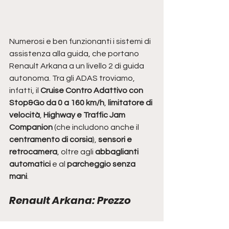
Numerosi e ben funzionanti i sistemi di 
assistenza alla guida, che portano 
Renault Arkana a un livello 2 di guida 
autonoma. Tra gli ADAS troviamo, 
infatti, il 
Cruise Contro Adattivo con 
Stop&Go da 0 a 160 km/h
, 
limitatore di 
velocità
, 
Highway e Traffic Jam 
Companion
 (che includono anche il 
centramento di corsia
), 
sensori e 
retrocamera
, oltre agli 
abbaglianti 
automatici
 e al 
parcheggio senza 
mani
.
Renault Arkana: Prezzo
Renault Arkana 
parte da 30.350
 euro 