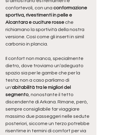
si dimostrano estremamente 
confortevoli, con una 
conformazione 
sportiva, rivestimenti in pelle e 
Alcantara e cuciture rosse
 che 
richiamano la sportività della nostra 
versione. Così come gli inserti in simil 
carbonio in plancia.
Il confort non manca, specialmente 
dietro, dove troviamo un’adeguato 
spazio sia per le gambe che per la 
testa; non a caso parliamo di 
un'
abitabilità tra le migliori del 
segmento
, nonostante il tetto 
discendente di Arkana. Rimane, però, 
sempre consigliabile far viaggiare 
massimo due passeggeri nelle sedute 
posteriori, siccome un terzo potrebbe 
risentirne in termini di comfort per via 