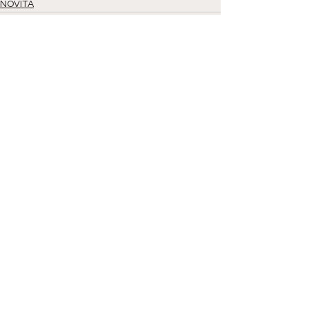
NOVITÀ
Mostra tutti
Post correlati