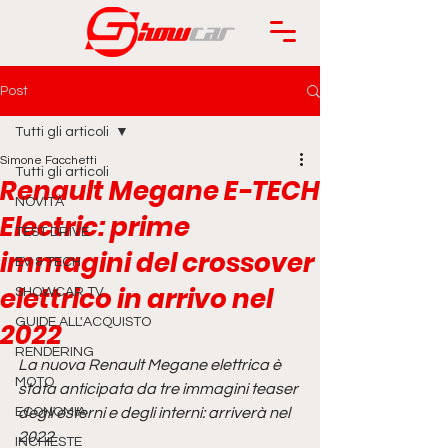
Post
Tutti gli articoli
Simone Facchetti
Tutti gli articoli
Renault Megane E-TECH
NOVITÀ
Electric: prime
TEST DRIVE
immagini del crossover
EV & TECH
elettrico in arrivo nel
SHOWCAR TV
GUIDE ALL'ACQUISTO
2022
RENDERING
La nuova Renault Megane elettrica è 
MOTO
stata anticipata da tre immagini teaser 
ECONOMIA
degli esterni e degli interni: arriverà nel 
2022.
INCHIESTE