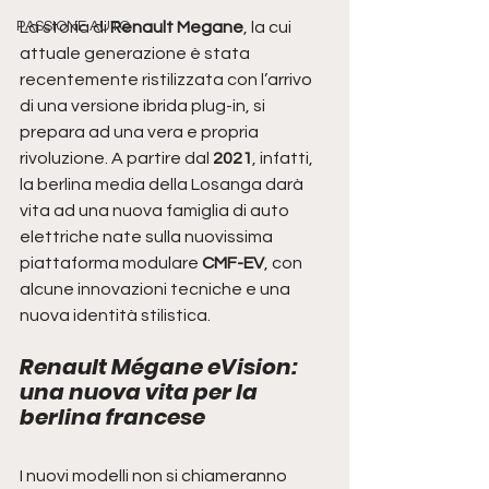
PASSIONE AUTO
La storia di 
Renault Megane
, la cui 
attuale generazione è stata 
recentemente ristilizzata con l’arrivo 
di una versione ibrida plug-in, si 
prepara ad una vera e propria 
rivoluzione. A partire dal 
2021
, infatti, 
la berlina media della Losanga darà 
vita ad una nuova famiglia di auto 
elettriche nate sulla nuovissima 
piattaforma modulare 
CMF-EV
, con 
alcune innovazioni tecniche e una 
nuova identità stilistica.
Renault Mégane eVision: 
una nuova vita per la 
berlina francese
I nuovi modelli non si chiameranno 