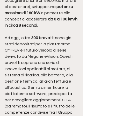
accogliere anche un secondo motore 
al posteriore), sviluppa una
 potenza 
massima di 160 kW
 e permette alla 
concept di accelerare
 da 0 a 100 km/h 
in circa 8 secondi
.
Ad oggi, oltre
 300 brevetti
 sono già 
stati depositati per la piattaforma 
CMF-EV e il futuro veicolo di serie 
derivato da Mégane eVision. Questi 
brevetti coprono una serie di 
innovazioni applicabili al motore, al 
sistema di ricarica, alla batteria, alla 
gestione termica, all’architettura e 
all’acustica. Senza dimenticare la 
piattaforma software, predisposta 
per accogliere aggiornamenti OTA 
(da remoto). Il risultato è il frutto delle 
competenze condivise tra il Gruppo 