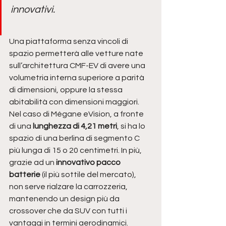
innovativi.
Una piattaforma senza vincoli di 
spazio permetterà alle vetture nate 
sull’architettura CMF-EV di avere una 
volumetria interna superiore a parità 
di dimensioni, oppure la stessa 
abitabilità con dimensioni maggiori. 
Nel caso di Mégane eVision, a fronte 
di una 
lunghezza di 4,21 metri
, si ha lo 
spazio di una berlina di segmento C 
più lunga di 15 o 20 centimetri. In più, 
grazie ad un
 innovativo pacco 
batterie
 (il più sottile del mercato), 
non serve rialzare la carrozzeria, 
mantenendo un design più da 
crossover che da SUV con tutti i 
vantaggi in termini aerodinamici.