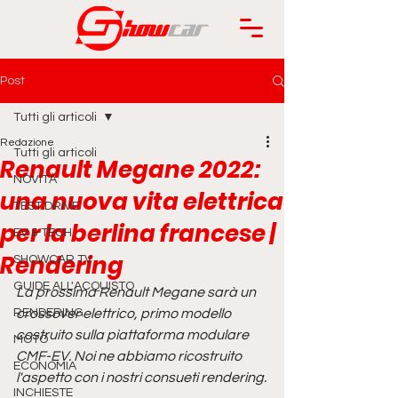
Post
Tutti gli articoli
Redazione
Tutti gli articoli
Renault Megane 2022:
NOVITÀ
una nuova vita elettrica
TEST DRIVE
per la berlina francese |
EV & TECH
Rendering
SHOWCAR TV
GUIDE ALL'ACQUISTO
La prossima Renault Megane sarà un 
RENDERING
crossover elettrico, primo modello 
costruito sulla piattaforma modulare 
MOTO
CMF-EV. Noi ne abbiamo ricostruito 
ECONOMIA
l'aspetto con i nostri consueti rendering.
INCHIESTE