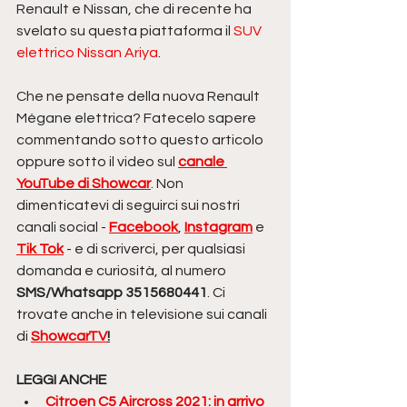
Renault e Nissan, che di recente ha 
svelato su questa piattaforma il 
SUV 
elettrico Nissan Ariya
.
Che ne pensate della nuova Renault 
Mégane elettrica? Fatecelo sapere 
commentando sotto questo articolo 
oppure sotto il video sul 
canale 
YouTube di Showcar
. Non 
dimenticatevi di seguirci sui nostri 
canali social - 
Facebook
, 
Instagram
 e 
Tik Tok
 - e di scriverci, per qualsiasi 
domanda e curiosità, al numero 
SMS/Whatsapp 3515680441
. Ci 
trovate anche in televisione sui canali 
di 
ShowcarTV
!
LEGGI ANCHE
Citroen C5 Aircross 2021: in arrivo 