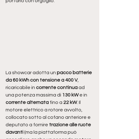
portarlo con orgoglio. 
La showcar adotta un 
pacco batterie 
da 60 kWh con tensione a 400 V
, 
ricaricabile in
 corrente continua
 ad 
una potenza massima di 
130 kW
 e in 
corrente alternata
 fino a 
22 kW
. Il 
motore elettrico a rotore avvolto, 
collocato sotto al cofano anteriore e 
deputato a fornire
 trazione alle ruote 
davanti
 (ma la piattaforma può 