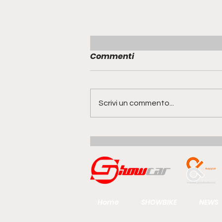
Commenti
Scrivi un commento...
Range Rover GT | la quinta
anima della famiglia
guarda al futuro del gran
turismo
Home
SHOWBIKE
NEWS