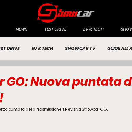
NEWS
TEST DRIVE
EV & TECH
SHOW
EST DRIVE
EV & TECH
SHOWCAR TV
GUIDE ALL
CONOMIA
INCHIESTE
PASSIONE AUTO
 GO: Nuova puntata 
!
terza puntata della trasmissione televisiva Showcar GO.