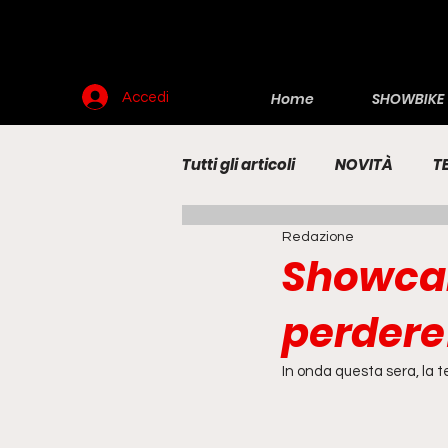
Home
SHOWBIKE
Accedi
Tutti gli articoli
NOVITÀ
T
Redazione
RENDERING
MOTO
E
Showcar
perdere
In onda questa sera, la 