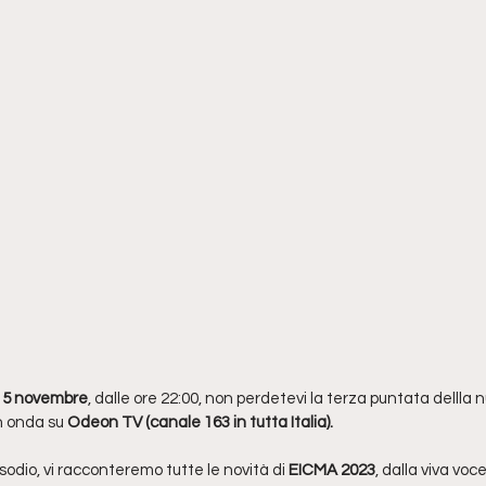
15 novembre
, dalle ore 22:00, non perdetevi la terza puntata dellla
n onda su 
Odeon TV (canale 163 in tutta Italia).
sodio, vi racconteremo tutte le novità di 
EICMA 2023
, dalla viva voc