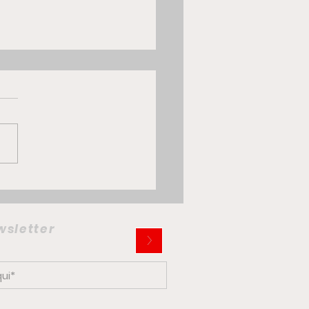
 Multiplina: la citycar
trica che potrebbe
iare la mobilità
ewsletter
>
ana