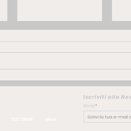
GWM ORA 5 Hybrid | la
FIAT
compatta che punta su
elet
comfort e personalità
camb
Iscriviti alla N
urb
Email
TEST DRIVE
More