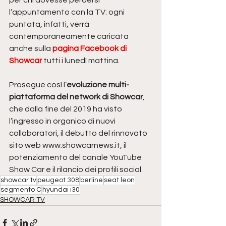
per chi dovesse perdersi 
l’appuntamento con la TV: ogni 
puntata, infatti, verrà 
contemporaneamente caricata 
anche sulla 
pagina Facebook di 
Showcar
 tutti i lunedì mattina.  
Prosegue così l’
evoluzione multi-
piattaforma del network di Showcar
, 
che dalla fine del 2019 ha visto 
l’ingresso in organico di nuovi 
collaboratori, il debutto del rinnovato 
sito web www.showcarnews.it, il 
potenziamento del canale YouTube 
Show Car e il rilancio dei profili social.
showcar tv
peugeot 308
berline
seat leon
segmento C
hyundai i30
SHOWCAR TV