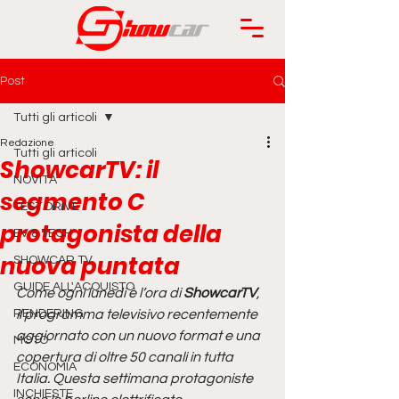
Post
Tutti gli articoli
Redazione
Tutti gli articoli
ShowcarTV: il
NOVITÀ
segmento C
TEST DRIVE
protagonista della
EV & TECH
nuova puntata
SHOWCAR TV
GUIDE ALL'ACQUISTO
Come ogni lunedì è l’ora di 
ShowcarTV
, 
RENDERING
il programma televisivo recentemente 
aggiornato con un nuovo format e una 
MOTO
copertura di oltre 50 canali in tutta 
ECONOMIA
Italia. Questa settimana protagoniste 
INCHIESTE