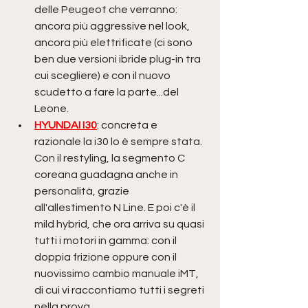
delle Peugeot che verranno: 
ancora più aggressive nel look, 
ancora più elettrificate (ci sono 
ben due versioni ibride plug-in tra 
cui scegliere) e con il nuovo 
scudetto a fare la parte...del 
Leone.
HYUNDAI I30
: concreta e 
razionale la i30 lo è sempre stata. 
Con il restyling, la segmento C 
coreana guadagna anche in 
personalità, grazie 
all'allestimento N Line. E poi c'è il 
mild hybrid, che ora arriva su quasi 
tutti i motori in gamma: con il 
doppia frizione oppure con il 
nuovissimo cambio manuale iMT, 
di cui vi raccontiamo tutti i segreti 
nella prova. 