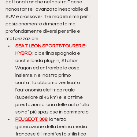
gettonati anche nel nostro Paese 
nonostante l'avanzata inesorabile di 
SUV e crossover. Tre modelli simili per il 
posizionamento di mercato ma 
profondamente diversi per stile e 
motorizzazioni. 
SEAT LEON SPORTSTOURER E-
HYBRID
: la berlina spagnola è 
anche ibrida plug-in, Station 
Wagon ed entrambe le cose 
insieme. Nel nostro primo 
contatto abbiamo verificato 
l'autonomia elettrica reale 
(superiore ai 45 km) e le ottime 
prestazioni di una delle auto "alla 
spina" più spaziose in commercio.
PEUGEOT 308
: la terza 
generazione della berlina media 
francese è il manifesto stilistico 