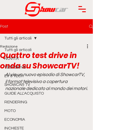
Post
Tutti gli articoli
Redazione
Tutti gli articoli
Quattro test drive in
NOVITÀ
onda su ShowcarTV!
TEST DRIVE
Al via un nuovo episodio di ShowcarTV, 
EV & TECH
il format televisivo a copertura 
SHOWCAR TV
nazionale dedicato al mondo dei motori.
GUIDE ALL'ACQUISTO
RENDERING
MOTO
ECONOMIA
INCHIESTE