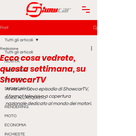
Post
Tutti gli articoli
Redazione
Tutti gli articoli
Ecco cosa vedrete,
NOVITÀ
questa settimana, su
TEST DRIVE
ShowcarTV
EV & TECH
SHOWCAR TV
Al via un nuovo episodio di ShowcarTV, 
il format televisivo a copertura 
GUIDE ALL'ACQUISTO
nazionale dedicato al mondo dei motori.
RENDERING
MOTO
ECONOMIA
INCHIESTE