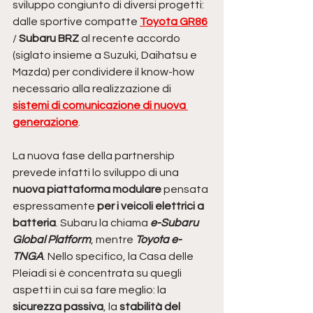
sviluppo congiunto di diversi progetti: 
dalle sportive compatte 
Toyota GR86
/ 
Subaru BRZ
 al recente accordo 
(siglato insieme a Suzuki, Daihatsu e 
Mazda) per condividere il know-how 
necessario alla realizzazione di 
sistemi di comunicazione di nuova 
generazione
. 
La nuova fase della partnership 
prevede infatti lo sviluppo di una
nuova piattaforma modulare
 pensata 
espressamente
 per i veicoli elettrici a 
batteria
. Subaru la chiama 
e-Subaru 
Global Platform
, mentre 
Toyota e-
TNGA
. Nello specifico, la Casa delle 
Pleiadi si è concentrata su quegli 
aspetti in cui sa fare meglio: la
sicurezza passiva
, la 
stabilità del 