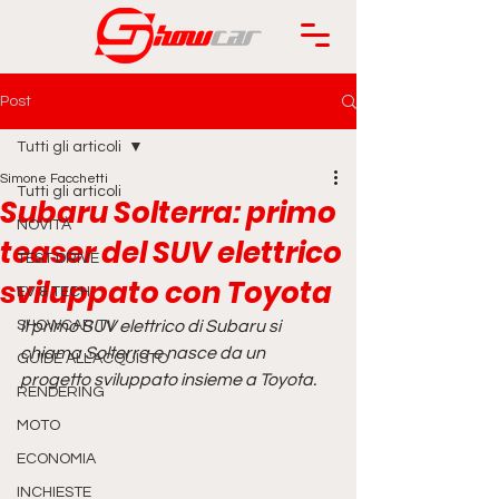
Post
Tutti gli articoli
Simone Facchetti
Tutti gli articoli
Subaru Solterra: primo
NOVITÀ
teaser del SUV elettrico
TEST DRIVE
sviluppato con Toyota
EV & TECH
SHOWCAR TV
Il primo SUV elettrico di Subaru si 
chiama Solterra e nasce da un 
GUIDE ALL'ACQUISTO
progetto sviluppato insieme a Toyota. 
RENDERING
MOTO
ECONOMIA
INCHIESTE