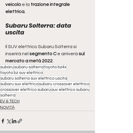
veicolo
 e la 
trazione integrale 
elettrica.
Subaru Solterra: data 
uscita
Il SUV elettrico Subaru Solterra si 
inserirà nel 
segmento C
 e arriverà 
sul 
mercato a metà 2022
.
subaru
subaru solterra
toyota bz4x
toyota bz suv elettrico
subaru solterra suv elettrico uscita
subaru suv elettrico
subaru crossover elettrico
crossover elettrico subaru
suv elettrico subaru
solterra
EV & TECH
NOVITÀ