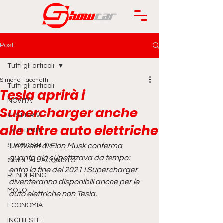
Post
Tutti gli articoli
Simone Facchetti
Tutti gli articoli
Tesla aprirà i
NOVITÀ
Supercharger anche
TEST DRIVE
alle altre auto elettriche
EV & TECH
SHOWCAR TV
Un tweet di Elon Musk conferma 
quanto già si ipotizzava da tempo: 
GUIDE ALL'ACQUISTO
entro la fine del 2021 i Supercharger 
RENDERING
diventeranno disponibili anche per le 
MOTO
auto elettriche non Tesla.
ECONOMIA
INCHIESTE