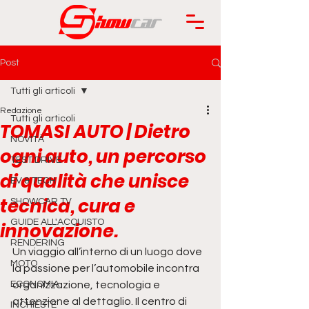
Post
Tutti gli articoli
Redazione
Tutti gli articoli
TOMASI AUTO | Dietro
NOVITÀ
ogni auto, un percorso
TEST DRIVE
di qualità che unisce
EV & TECH
tecnica, cura e
SHOWCAR TV
GUIDE ALL'ACQUISTO
innovazione.
RENDERING
Un viaggio all’interno di un luogo dove 
MOTO
la passione per l’automobile incontra 
ECONOMIA
organizzazione, tecnologia e 
attenzione al dettaglio. Il centro di 
INCHIESTE