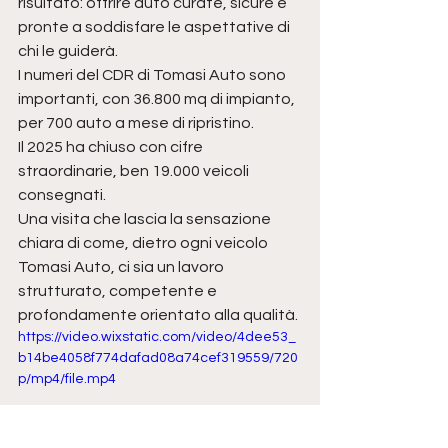
risultato: offrire auto curate, sicure e 
pronte a soddisfare le aspettative di 
chi le guiderà.
I numeri del CDR di Tomasi Auto sono 
importanti, con 36.800 mq di impianto, 
per 700 auto a mese di ripristino.
Il 2025 ha chiuso con cifre 
straordinarie, ben 19.000 veicoli 
consegnati.
Una visita che lascia la sensazione 
chiara di come, dietro ogni veicolo 
Tomasi Auto, ci sia un lavoro 
strutturato, competente e 
profondamente orientato alla qualità.
https://video.wixstatic.com/video/4dee53_
b14be4058f774dafad08a74cef319559/720
p/mp4/file.mp4