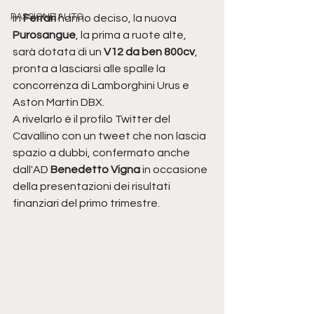
PASSIONE AUTO
In 
Ferrari 
hanno deciso, la nuova 
Purosangue
, la prima a ruote alte, 
sarà dotata di un 
V12 da ben 800cv
, 
pronta a lasciarsi alle spalle la 
concorrenza di Lamborghini Urus e 
Aston Martin DBX.
A rivelarlo è il profilo Twitter del 
Cavallino con un tweet che non lascia 
spazio a dubbi, confermato anche 
dall'AD 
Benedetto Vigna 
in occasione 
della presentazioni dei risultati 
finanziari del primo trimestre.