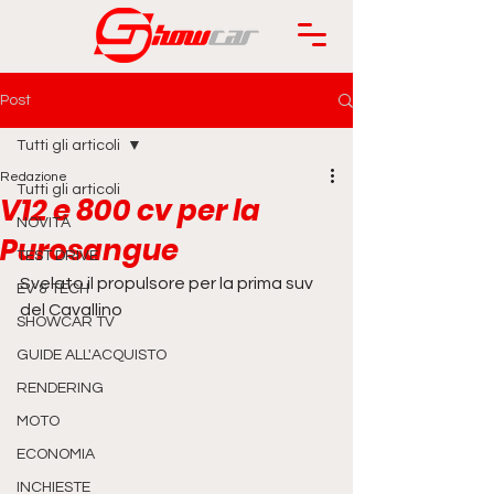
Post
Tutti gli articoli
Redazione
Tutti gli articoli
V12 e 800 cv per la
NOVITÀ
Purosangue
TEST DRIVE
Svelato il propulsore per la prima suv 
EV & TECH
del Cavallino
SHOWCAR TV
GUIDE ALL'ACQUISTO
RENDERING
MOTO
ECONOMIA
INCHIESTE