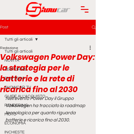
Post
Tutti gli articoli
Redazione
Tutti gli articoli
Volkswagen Power Day:
NOVITÀ
la strategia per le
TEST DRIVE
batterie e la rete di
EV & TECH
ricarica fino al 2030
SHOWCAR TV
GUIDE ALL'ACQUISTO
Nell'evento Power Day il Gruppo 
RENDERING
Volkswagen ha tracciato la roadmap 
tecnologica per quanto riguarda 
MOTO
batterie e ricarica fino al 2030.
ECONOMIA
INCHIESTE