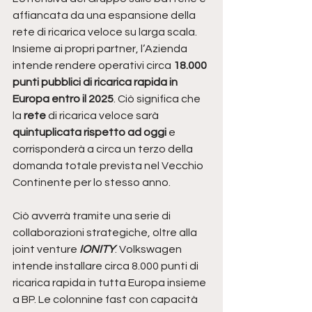
affiancata da una espansione della 
rete di ricarica veloce su larga scala. 
Insieme ai propri partner, l’Azienda 
intende rendere operativi circa 
18.000 
punti pubblici di ricarica rapida in 
Europa entro il 2025
. Ciò significa che 
la
 rete 
di ricarica veloce sarà 
quintuplicata rispetto ad oggi
 e 
corrisponderà a circa un terzo della 
domanda totale prevista nel Vecchio 
Continente per lo stesso anno.
Ciò avverrà tramite una serie di 
collaborazioni strategiche, oltre alla 
joint venture
 IONITY
. Volkswagen 
intende installare circa 8.000 punti di 
ricarica rapida in tutta Europa insieme 
a BP. Le colonnine fast con capacità 