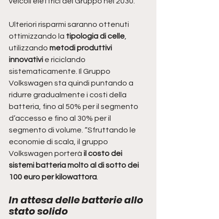
veicoli elettrici del Gruppo nel 2030. 
Ulteriori risparmi saranno ottenuti 
ottimizzando la 
tipologia di celle
, 
utilizzando 
metodi produttivi 
innovativi 
e riciclando 
sistematicamente. Il Gruppo 
Volkswagen sta quindi puntando a 
ridurre gradualmente i costi della 
batteria, fino al 50% per il segmento 
d’accesso e fino al 30% per il 
segmento di volume. “Sfruttando le 
economie di scala, il gruppo 
Volkswagen porterà 
il costo dei 
sistemi batteria molto al di sotto dei 
100 euro per kilowattora
.
In attesa delle batterie allo 
stato solido 