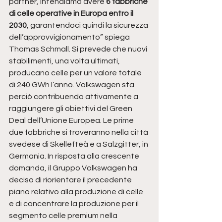
partner, intendiamo avere
 6 fabbriche 
di celle operative in Europa entro il 
2030
, garantendoci quindi la sicurezza 
dell’approvvigionamento” spiega 
Thomas Schmall. Si prevede che nuovi 
stabilimenti, una volta ultimati, 
producano celle per un valore totale 
di 240 GWh l’anno. Volkswagen sta 
perciò contribuendo attivamente a 
raggiungere gli obiettivi del Green 
Deal dell’Unione Europea. Le prime 
due fabbriche si troveranno nella città 
svedese di Skellefteå e a Salzgitter, in 
Germania. In risposta alla crescente 
domanda, il Gruppo Volkswagen ha 
deciso di riorientare il precedente 
piano relativo alla produzione di celle 
e di concentrare la produzione per il 
segmento celle premium nella 