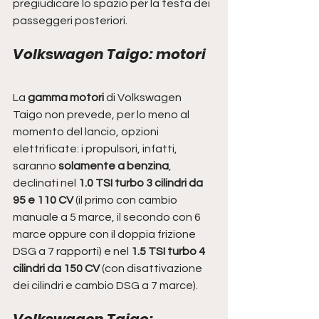
pregiudicare lo spazio per la testa dei 
passeggeri posteriori.
Volkswagen Taigo: motori
La
 gamma motori
 di Volkswagen 
Taigo non prevede, per lo meno al 
momento del lancio, opzioni 
elettrificate: i propulsori, infatti, 
saranno 
solamente a benzina
, 
declinati nel 
1.0 TSI turbo 3 cilindri da 
95 e 110 CV
 (il primo con cambio 
manuale a 5 marce, il secondo con 6 
marce oppure con il doppia frizione 
DSG a 7 rapporti) e nel 
1.5 TSI turbo 4 
cilindri da 150 CV 
(con disattivazione 
dei cilindri e cambio DSG a 7 marce).
Volkswagen Taigo: 