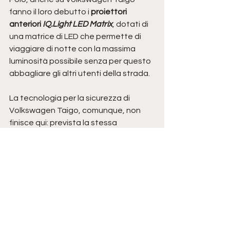
fanno il loro debutto i 
proiettori 
anteriori 
IQ.Light LED Matrix
, dotati di 
una matrice di LED che permette di 
viaggiare di notte con la massima 
luminosità possibile senza per questo 
abbagliare gli altri utenti della strada.
La tecnologia per la sicurezza di 
Volkswagen Taigo, comunque, non 
finisce qui: prevista la stessa 
dotazione di ADAS presentata su 
Polo restyling: dal 
Travel Assist 
(Adaptive Cruise Control e 
centramento di corsia da 0 a 200 
km/h) al
 Side Assist 
(controllo 
dell'angolo cieco evoluto con frenata 
e sterzata automatica).