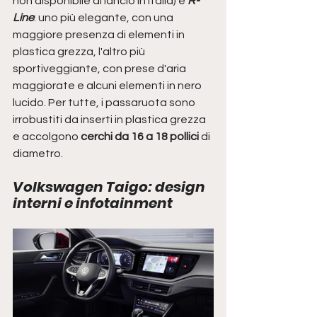
non disponibile al lancio in Italia) e
 R-
Line
: uno più elegante, con una 
maggiore presenza di elementi in 
plastica grezza, l'altro più 
sportiveggiante, con prese d'aria 
maggiorate e alcuni elementi in nero 
lucido. Per tutte, i passaruota sono 
irrobustiti da inserti in plastica grezza 
e accolgono 
cerchi da 16 a 18 pollici
 di 
diametro.
Volkswagen Taigo: design 
interni e infotainment