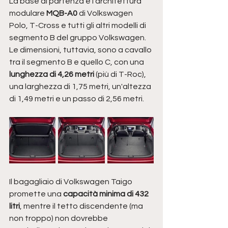
La base di partenza è l'architettura 
modulare 
MQB-A0 
di Volkswagen 
Polo, T-Cross e tutti gli altri modelli di 
segmento B del gruppo Volkswagen. 
Le dimensioni, tuttavia, sono a cavallo 
tra il segmento B e quello C, con una 
lunghezza di 4,26 metri 
(più di T-Roc), 
una larghezza di 1,75 metri, un'altezza 
di 1,49 metri e un passo di 2,56 metri. 
Il bagagliaio di Volkswagen Taigo 
promette una 
capacità minima di 432 
litri
, mentre il tetto discendente (ma 
non troppo) non dovrebbe 