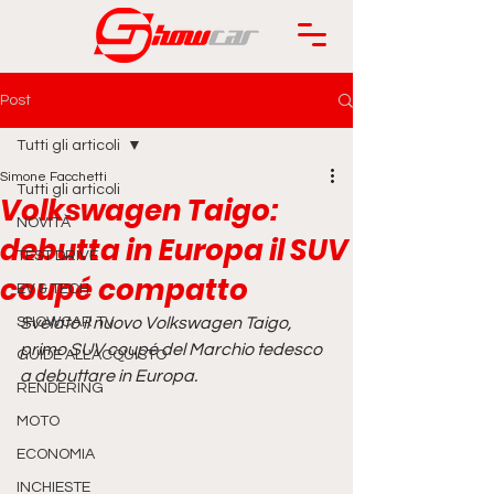
Post
Tutti gli articoli
Simone Facchetti
Tutti gli articoli
Volkswagen Taigo:
NOVITÀ
debutta in Europa il SUV
TEST DRIVE
coupé compatto
EV & TECH
SHOWCAR TV
Svelato il nuovo Volkswagen Taigo, 
primo SUV coupé del Marchio tedesco 
GUIDE ALL'ACQUISTO
a debuttare in Europa.
RENDERING
MOTO
ECONOMIA
INCHIESTE