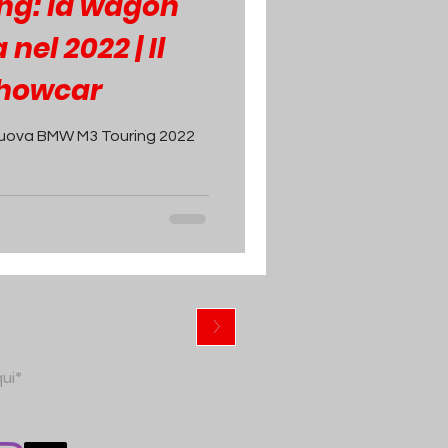
ng: la wagon
nel 2022 | Il
Showcar
a nuova BMW M3 Touring 2022
ewsletter
>