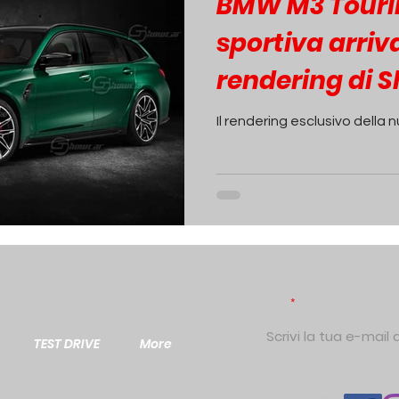
BMW M3 Touri
sportiva arriva 
rendering di 
Il rendering esclusivo dell
Iscriviti alla N
Email
TEST DRIVE
More