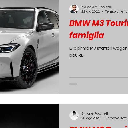
ECONOMIA
INCHIESTE
PASSIONE AUTO
Marcelo A. Poblete
22 giu 2022
Tempo di lettu
BMW M3 Touring
famiglia
È la prima M3 station wagon
paura.
Simone Facchetti
20 ago 2021
Tempo di lett