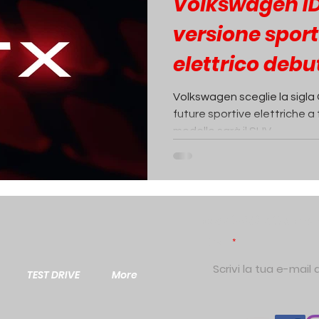
Volkswagen ID
versione sport
elettrico debut
Volkswagen sceglie la sigla 
future sportive elettriche a 
modello sarà il SUV...
Iscriviti alla N
Email
TEST DRIVE
More