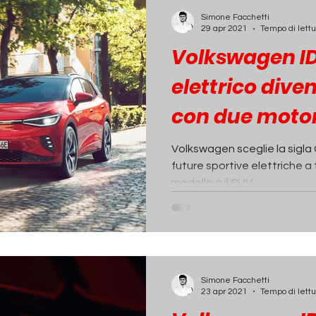
ECONOMIA
INCHIESTE
PASSIONE AUTO
Simone Facchetti
29 apr 2021
Tempo di lettu
Volkswagen ID.
elettrico dive
con due motori
potenza
Volkswagen sceglie la sigla 
future sportive elettriche a 
modello è il SUV...
Simone Facchetti
23 apr 2021
Tempo di lettu