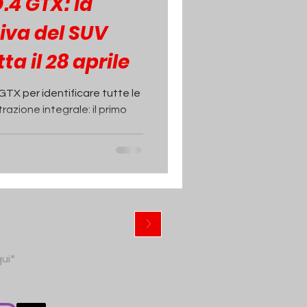
.4 GTX: la
iva del SUV
ta il 28 aprile
GTX per identificare tutte le
trazione integrale: il primo
ewsletter
>