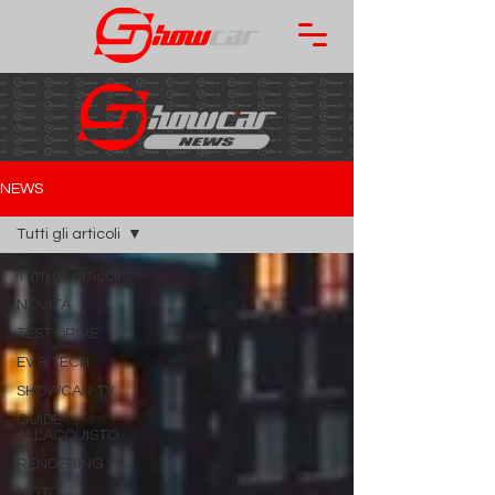
NEWS
Tutti gli articoli
Tutti gli articoli
NOVITÀ
TEST DRIVE
EV & TECH
SHOWCAR TV
GUIDE
ALL'ACQUISTO
RENDERING
MOTO