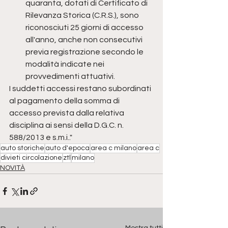
quaranta, dotati di Certificato di 
Rilevanza Storica (C.R.S.), sono 
riconosciuti 25 giorni di accesso 
all'anno, anche non consecutivi 
previa registrazione secondo le 
modalità indicate nei 
provvedimenti attuativi.
I suddetti accessi restano subordinati 
al pagamento della somma di 
accesso prevista dalla relativa 
disciplina ai sensi della D.G.C. n. 
588/2013 e s.m.i.."
auto storiche
auto d'epoca
area c milano
area c
divieti circolazione
ztl
milano
NOVITÀ