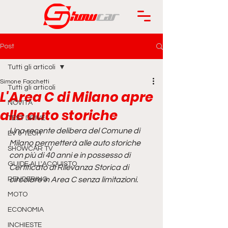
Post
Tutti gli articoli
Simone Facchetti
Tutti gli articoli
L'Area C di Milano apre
NOVITÀ
alle auto storiche
TEST DRIVE
Una recente delibera del Comune di 
EV & TECH
Milano permetterà alle auto storiche 
SHOWCAR TV
con più di 40 anni e in possesso di 
GUIDE ALL'ACQUISTO
Certificato di Rilevanza Storica di 
RENDERING
circolare in Area C senza limitazioni.
MOTO
ECONOMIA
INCHIESTE