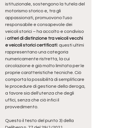
istituzionale, sostengono la tutela del 
motorismo storico e, tra gli 
appassionati, promuovono l'uso 
responsabile e consapevole dei 
veicoli storici – ha accolto e condiviso 
i 
criteri di distinzione tra veicoli vecchi 
e veicoli storici certificati
: questi ultimi 
rappresentano una categoria 
numericamente ristretta, la cui 
circolazione è già molto limitata per le 
proprie caratteristiche tecniche. Ciò 
comporta la possibilità di semplificare 
le procedure di gestione della deroga, 
a favore sia dell'utenza che degli 
uffici, senza che ciò infici il 
provvedimento.
Questo il testo del punto 3) della 
Delibera n. 77 del 29/1/2021.