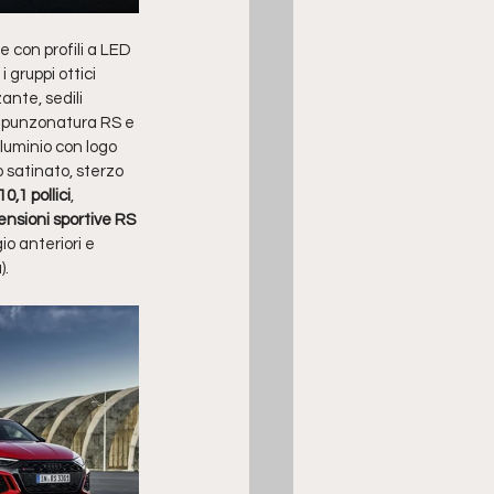
e con profili a LED 
i gruppi ottici 
nte, sedili 
n punzonatura RS e 
lluminio con logo 
o satinato, sterzo 
,1 pollici
, 
ensioni sportive RS
io anteriori e 
).