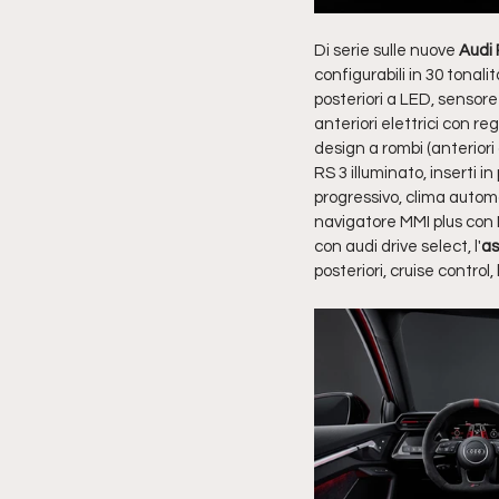
Di serie sulle nuove
 Audi
configurabili in 30 tonalit
posteriori a LED, sensore
anteriori elettrici con reg
design a rombi (anteriori
RS 3 illuminato, inserti in
progressivo, clima automa
navigatore MMI plus con
con audi drive select, l'
as
posteriori, cruise contro