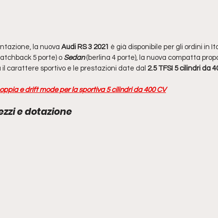
entazione, la nuova 
Audi RS 3 2021
 è già disponibile per gli ordini in I
hatchback 5 porte) o 
Sedan
 (berlina 4 porte), la nuova compatta pro
il carattere sportivo e le prestazioni date dal 
2.5 TFSI 5 cilindri da 
oppia e drift mode per la sportiva 5 cilindri da 400 CV
rezzi e dotazione