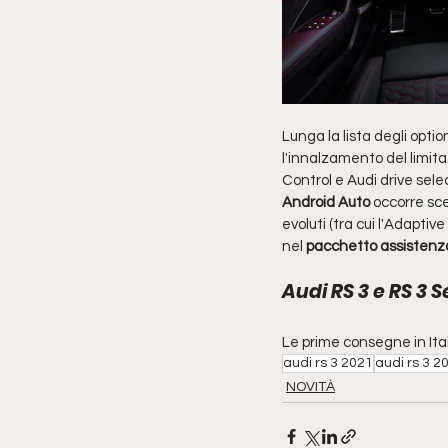
Lunga la lista degli optio
l'innalzamento del limita
Control e Audi drive sel
Android Auto
 occorre sce
evoluti (tra cui l'Adapti
nel 
pacchetto assistenz
Audi RS 3 e RS 3 
Le prime consegne in Ital
audi rs 3 2021
audi rs 3 2
NOVITÀ