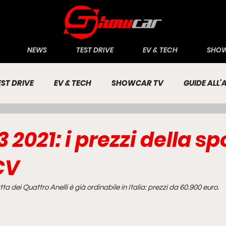
NEWS
TEST DRIVE
EV & TECH
SHOW
EST DRIVE
EV & TECH
SHOWCAR TV
GUIDE ALL
CONOMIA
INCHIESTE
PASSIONE AUTO
3 2021: i prezzi della sp
CV
 dei Quattro Anelli è già ordinabile in Italia: prezzi da 60.900 euro.