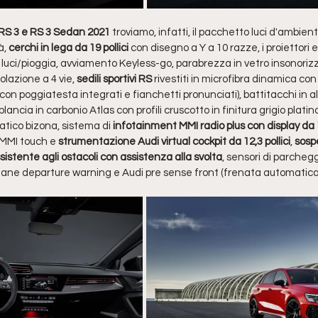
 RS 3 e RS 3 Sedan 2021 
troviamo, infatti, il pacchetto luci d'ambient
à, 
cerchi in lega da 19 pollici
 con disegno a Y a 10 razze, i proiettori e 
 luci/pioggia, avviamento Keyless-go, parabrezza in vetro insonorizza
olazione a 4 vie, 
sedili sportivi RS 
rivestiti in microfibra dinamica co
 con poggiatesta integrati e fianchetti pronunciati), battitacchi in a
 plancia in carbonio Atlas con profili cruscotto in finitura grigio platin
tico bizona, sistema di 
infotainment MMI radio plus con display da 10
 MMI touch e
 strumentazione Audi virtual cockpit da 12,3 pollici
, 
sosp
sistente agli ostacoli con assistenza alla svolta
, sensori di parchegg
l, lane departure warning e Audi pre sense front (frenata automatica