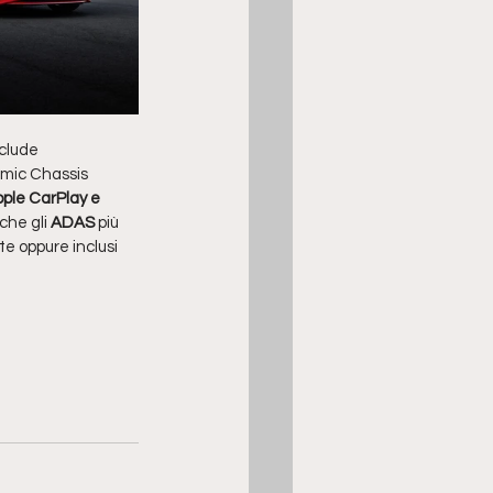
nclude 
amic Chassis 
ple CarPlay e 
che gli
 ADAS
 più 
te oppure inclusi 