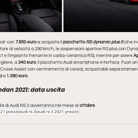
nal: con 
7.850 euro
 si acquista il
 pacchetto 
RS dynamic plus Il
 (che i
tore di velocità a 290 km/h, le sospensioni sportive RS plus con Dyn
ect e l'impianto frenante in carbo-ceramica RS), mentre per avere 
Ap
gliere, a 
340 euro
, il pacchetto Audi smartphone interface. Fuori an
ve Cruise Assist con centramento di corsia), acquistabili separatamen
a
 a
 1.380 euro
.
Sedan 2021: data uscita
ia di Audi RS 3 avverranno nel mese di 
ottobre
. 
021 prezzi
audi rs 3
audi rs 3 2021 prezzo