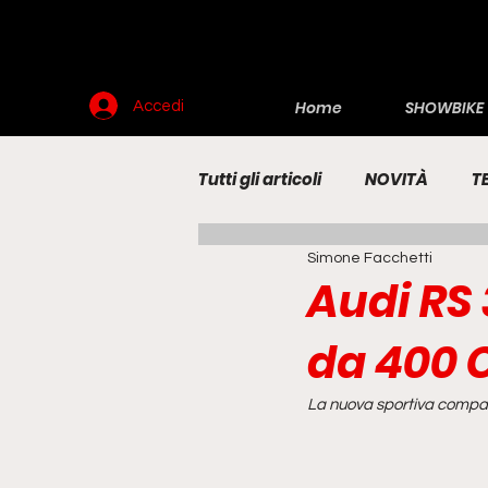
Home
SHOWBIKE
Accedi
Tutti gli articoli
NOVITÀ
T
Simone Facchetti
RENDERING
MOTO
E
Audi RS 
da 400 
La nuova sportiva compatta