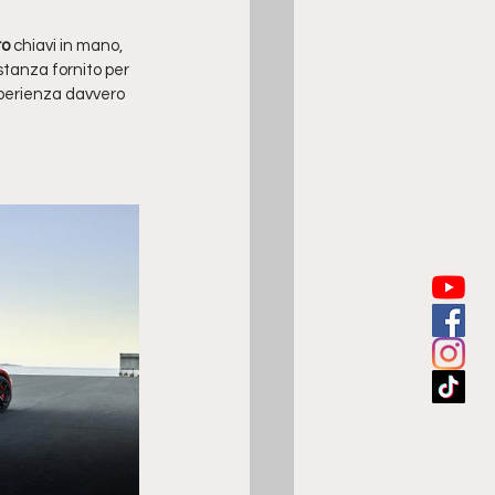
o 
chiavi in mano, 
stanza fornito per 
sperienza davvero 