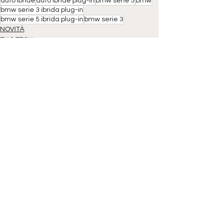
auto ibride
auto ibride plug-in
bmw serie 5
bmw
bmw serie 3 ibrida plug-in
bmw serie 5 ibrida plug-in
bmw serie 3
NOVITÀ
EV & TECH
Mostra tutti
Post correlati