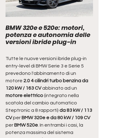
BMW 320e e 520e: motori, 
potenza e autonomia delle 
versioni ibride plug-in 
Tutte le nuove versioni ibride plug-in 
entry-level di BMW Serie 3 e Serie 5 
prevedono l'abbinamento di un 
motore 
2.0 4 cilindri turbo benzina da 
120 kW / 163 CV
 abbinato ad un 
motore elettrico
 (integrato nella 
scatola del cambio automatico 
Steptronic a 8 rapporti) 
da 83 kW / 113 
CV 
per
 BMW 320e e da 80 kW / 109 CV 
per 
BMW 520e
. In entrambi i casi, la 
potenza massima del sistema 