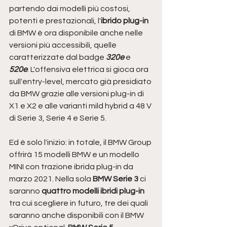
partendo dai modelli più costosi, 
potenti e prestazionali, l'
ibrido plug-in
di BMW è ora disponibile anche nelle 
versioni più accessibili, quelle 
caratterizzate dal badge
 320e
 e 
520e
. L'offensiva elettrica si gioca ora 
sull'entry-level, mercato già presidiato 
da BMW grazie alle versioni plug-in di 
X1 e X2 e alle varianti mild hybrid a 48 V 
di Serie 3, Serie 4 e Serie 5. 
Ed è solo l'inizio: in totale, il BMW Group 
offrirà 15 modelli BMW e un modello 
MINI con trazione ibrida plug-in da 
marzo 2021. Nella sola 
BMW Serie 3
 ci 
saranno 
quattro modelli ibridi plug-in
tra cui scegliere in futuro, tre dei quali 
saranno anche disponibili con il BMW 