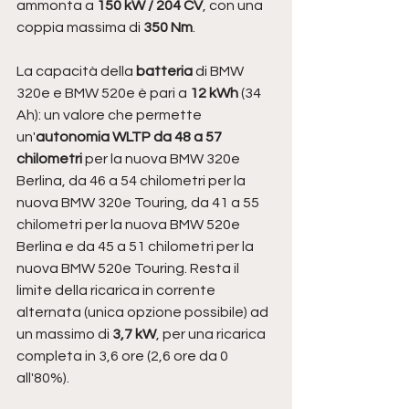
ammonta a
 150 kW / 204 CV
, con una 
coppia massima di 
350 Nm
. 
La capacità della 
batteria 
di BMW 
320e e BMW 520e è pari a 
12 kWh
 (34 
Ah): un valore che permette 
un'
autonomia WLTP da 48 a 57 
chilometri 
per la nuova BMW 320e 
Berlina, da 46 a 54 chilometri per la 
nuova BMW 320e Touring, da 41 a 55 
chilometri per la nuova BMW 520e 
Berlina e da 45 a 51 chilometri per la 
nuova BMW 520e Touring. Resta il 
limite della ricarica in corrente 
alternata (unica opzione possibile) ad 
un massimo di 
3,7 kW
, per una ricarica 
completa in 3,6 ore (2,6 ore da 0 
all'80%). 