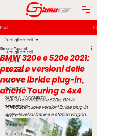
Post
Tutti gli articoli
Simone Facchetti
Tutti gli articoli
BMW 320e e 520e 2021:
NOVITÀ
prezzi e versioni delle
TEST DRIVE
nuove ibride plug-in,
EV & TECH
anche Touring e 4x4
SHOWCAR TV
GUIDE ALL'ACQUISTO
Con le nuove 320e e 520e, BMW 
RENDERING
introduce nuove versioni ibride plug-in 
entry-level su berline e station wagon.
MOTO
ECONOMIA
INCHIESTE