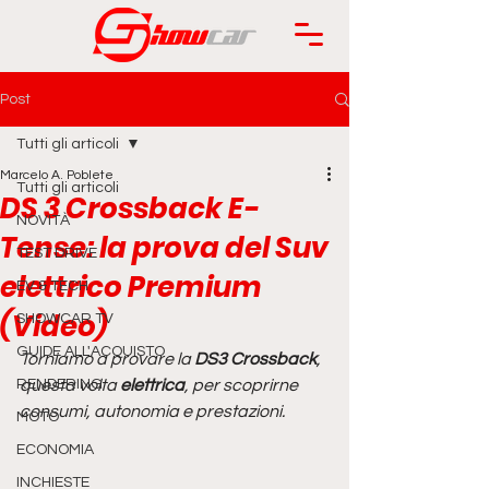
Post
Tutti gli articoli
Marcelo A. Poblete
Tutti gli articoli
DS 3 Crossback E-
NOVITÀ
Tense: la prova del Suv
TEST DRIVE
elettrico Premium
EV & TECH
(Video)
SHOWCAR TV
GUIDE ALL'ACQUISTO
Torniamo a provare la 
DS3 Crossback
, 
RENDERING
questa volta 
elettrica
, per scoprirne 
consumi, autonomia e prestazioni.
MOTO
ECONOMIA
INCHIESTE