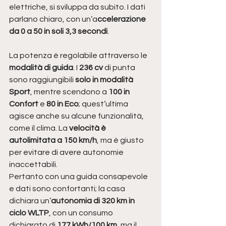
elettriche, si sviluppa da subito. I dati 
parlano chiaro, con un’a
ccelerazione 
da 0 a 50 in soli 3,3 secondi
. 
La potenza è regolabile attraverso le
modalità di guida
. I 
236 cv
 di punta 
sono raggiungibili 
solo in modalità 
Sport
, mentre scendono a 
100 in 
Confort
 e 
80 in Eco
; quest’ultima  
agisce anche su alcune funzionalità, 
come il clima. La 
velocità è 
autolimitata a 150 km/h
, ma è giusto 
per evitare di avere autonomie 
inaccettabili.
Pertanto con una guida consapevole 
e dati sono confortanti; la casa 
dichiara un’
autonomia di 320 km in 
ciclo WLTP
, con un consumo 
dichiarato di 
177 kWh/100 km
, ma il 