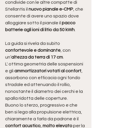
condivide con le altre compatte di 
Stellantis il 
nuovo pianale e-CMP
, che 
consente di avere uno spazio dove 
alloggiare sotto il pianale il 
pacco 
batterie agli ioni di litio da 50 kWh
.
La guida si rivela da subito 
confortevole e dominante
, con 
un’
altezza da terra di 17 cm
. 
L' ottima geometria delle sospensioni 
e gli 
ammortizzatori votati al confort
,  
assorbono con efficacia ogni fondo 
stradale ed attenuando il rollio, 
nonostante il diametro dei cerchi e la 
spalla ridotta delle coperture.
Buono lo sterzo, progressivo e che 
ben si lega alla propulsione elettrica, 
chiaramente a farla da padrone è il 
confort acustico
, 
molto elevato 
per la 