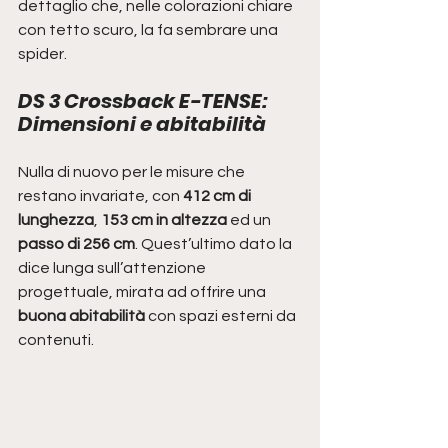
dettaglio che, nelle colorazioni chiare 
con tetto scuro, la fa sembrare una 
spider.
DS 3 Crossback E-TENSE: 
Dimensioni e abitabilità
Nulla di nuovo per le misure che 
restano invariate, con 
412 cm di 
lunghezza
, 
153 cm in altezza
 ed un 
passo di 256 cm
. Quest’ultimo dato la 
dice lunga sull’attenzione 
progettuale, mirata ad offrire una 
buona abitabilità
 con spazi esterni da 
contenuti.