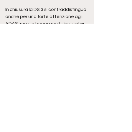
In chiusura la DS 3 si contraddistingua 
anche per una forte attenzione agli 
ADAS, ma purtroppo molti dispositivi 
sono 
disponibili a pagamento
. Di serie 
abbiamo il freno automatico di 
emergenza, ma per avere una 
dotazione completa bisogna 
aggiungere il 
DS Safety Pack a € 300
, 
accessorio molto consigliato e che 
consente alla DS 3 Crossback di 
aggiungere una stella nell'Euro NCAP, 
raggiungendo il valore massimo di 
5 
stelle
.
DS 3 Crossback E-TENSE: 
Prezzi e allestimenti
La gamma di nuova DS3 Crossback E-