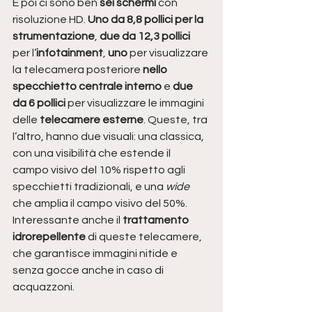
E poi ci sono ben
 sei schermi
 con 
risoluzione HD.
 Uno da 8,8 pollici per la 
strumentazione
, 
due da 12,3 pollici 
per l’
infotainment
, 
uno
 per visualizzare 
la telecamera posteriore
 nello 
specchietto centrale interno
 e 
due 
da 6 pollici 
per visualizzare le immagini 
delle
 telecamere esterne
. Queste, tra 
l’altro, hanno due visuali: una classica, 
con una visibilità che estende il 
campo visivo del 10% rispetto agli 
specchietti tradizionali, e una 
wide
che amplia il campo visivo del 50%. 
Interessante anche il 
trattamento 
idrorepellente 
di queste telecamere, 
che garantisce immagini nitide e 
senza gocce anche in caso di 
acquazzoni. 