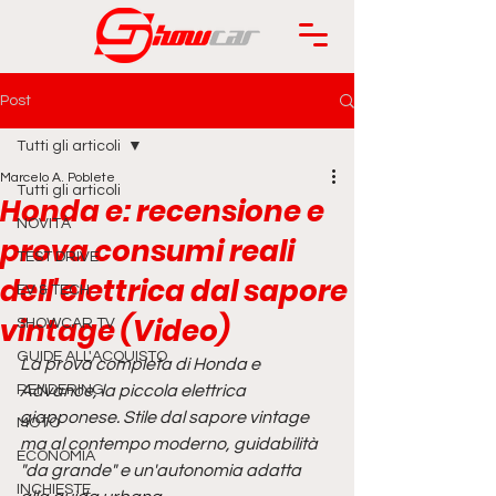
Post
Tutti gli articoli
Marcelo A. Poblete
Tutti gli articoli
Honda e: recensione e
NOVITÀ
prova consumi reali
TEST DRIVE
dell'elettrica dal sapore
EV & TECH
vintage (Video)
SHOWCAR TV
GUIDE ALL'ACQUISTO
La prova completa di Honda e 
RENDERING
Advance, la piccola elettrica 
giapponese. Stile dal sapore vintage 
MOTO
ma al contempo moderno, guidabilità 
ECONOMIA
"da grande" e un'autonomia adatta 
INCHIESTE