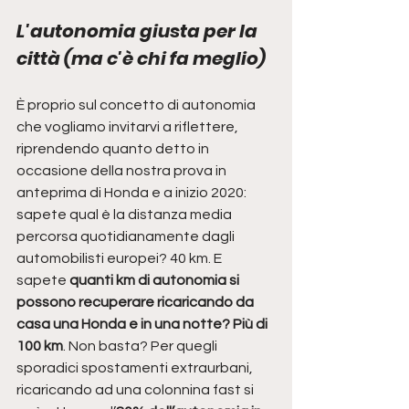
L'autonomia giusta per la 
città (ma c'è chi fa meglio)
È proprio sul concetto di autonomia 
che vogliamo invitarvi a riflettere, 
riprendendo quanto detto in 
occasione della nostra prova in 
anteprima di Honda e a inizio 2020: 
sapete qual è la distanza media 
percorsa quotidianamente dagli 
automobilisti europei? 40 km. E 
sapete 
quanti km di autonomia si 
possono recuperare ricaricando da 
casa una Honda e in una notte? Più di 
100 km
. Non basta? Per quegli 
sporadici spostamenti extraurbani, 
ricaricando ad una colonnina fast si 