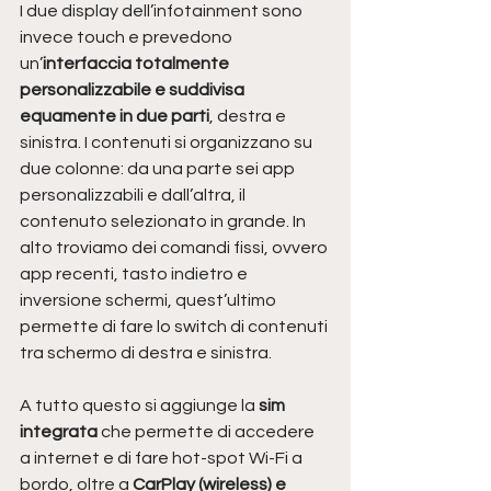
I due display dell’infotainment sono 
invece touch e prevedono 
un’
interfaccia totalmente 
personalizzabile e suddivisa 
equamente in due parti
, destra e 
sinistra. I contenuti si organizzano su 
due colonne: da una parte sei app 
personalizzabili e dall’altra, il 
contenuto selezionato in grande. In 
alto troviamo dei comandi fissi, ovvero 
app recenti, tasto indietro e 
inversione schermi, quest’ultimo 
permette di fare lo switch di contenuti 
tra schermo di destra e sinistra. 
A tutto questo si aggiunge la
 sim 
integrata 
che permette di accedere 
a internet e di fare hot-spot Wi-Fi a 
bordo, oltre a 
CarPlay (wireless) e 