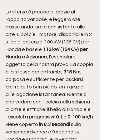
Lo sterzo è preciso e, grazie al 
rapporto variabile, è leggero alle 
basse andature e consistente alle 
alte. E poi c’è il motore, disponibile in 2 
step di potenza: 100 kW (136 CV) per 
Honda e base e
 113 kW (154 CV) per 
Honda e Advance
, l’esemplare 
oggetto della nostra prova. La coppia 
è la stessa per entrambi, 
315 Nm
, 
corposa e sufficiente per lasciarsi 
dietro auto ben più potenti grazie 
all’erogazione istantanea. Niente a 
che vedere con il calcio nella schiena 
di altre elettriche: il bello di Honda e è 
l’
assoluta progressività
. Lo
 0-100 km/h
viene coperto 
in 8,3 secondi 
sulla 
versione Advance e 9 secondi su 
Honda e standard, e la velocità 