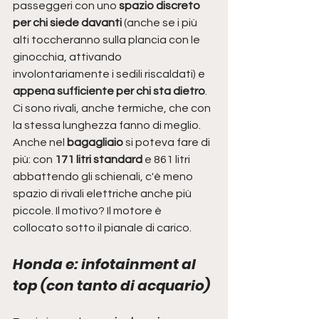
passeggeri con uno
 spazio discreto 
per chi siede davanti
 (anche se i più 
alti toccheranno sulla plancia con le 
ginocchia, attivando 
involontariamente i sedili riscaldati) e 
appena sufficiente per chi sta dietro
. 
Ci sono rivali, anche termiche, che con 
la stessa lunghezza fanno di meglio. 
Anche nel 
bagagliaio
 si poteva fare di 
più: con 
171 litri standard
 e 861 litri 
abbattendo gli schienali, c'è meno 
spazio di rivali elettriche anche più 
piccole. Il motivo? Il motore è 
collocato sotto il pianale di carico.
Honda e: infotainment al 
top (con tanto di acquario)