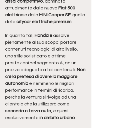
assai competitivo
, dominato 
attualmente dalla nuova
 Fiat 500 
elettrica 
e dalla 
MINI Cooper SE
: quello 
delle 
citycar elettriche premium
. 
In quanto tali, 
Honda e
 assolve 
pienamente al suo scopo: portare 
contenuti tecnologici di alto livello, 
uno stile sofisticato e ottime 
prestazioni nel segmento A, ad un 
prezzo adeguato a tali contenuti. 
Non 
c'è la pretesa di avere la maggiore 
autonomia
 e nemmeno le migliori 
performance in termini di ricarica, 
perché la vettura si rivolge ad una 
clientela che la utilizzerà come 
seconda o terza auto
, e quasi 
esclusivamente 
in ambito urbano
. 