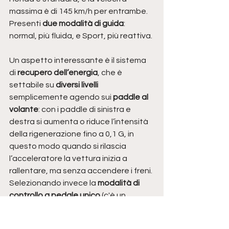
massima è di 145 km/h per entrambe. 
Presenti 
due modalità di guida
: 
normal, più fluida, e Sport, più reattiva. 
Un aspetto interessante è il sistema 
di 
recupero dell’energia
, che è 
settabile su 
diversi livelli 
semplicemente agendo sui
 paddle al 
volante
: con i paddle di sinistra e 
destra si aumenta o riduce l’intensità 
della rigenerazione fino a 0,1 G, in 
questo modo quando si rilascia 
l’acceleratore la vettura inizia a 
rallentare, ma senza accendere i freni. 
Selezionando invece la 
modalità di 
controllo a pedale unico
 (c'è un 
selettore apposito nel mobiletto 
centrale), la vettura parte di default 