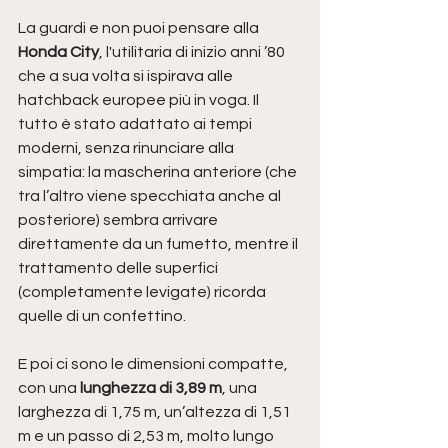
La guardi e non puoi pensare alla 
Honda City
, l'utilitaria di inizio anni ’80 
che a sua volta si ispirava alle 
hatchback europee più in voga. Il 
tutto è stato adattato ai tempi 
moderni, senza rinunciare alla 
simpatia: la mascherina anteriore (che 
tra l’altro viene specchiata anche al 
posteriore) sembra arrivare 
direttamente da un fumetto, mentre il 
trattamento delle superfici 
(completamente levigate) ricorda 
quelle di un confettino. 
E poi ci sono le dimensioni compatte, 
con una 
lunghezza di 3,89 m
, una 
larghezza di 1,75 m, un’altezza di 1,51 
m e un passo di 2,53 m, molto lungo 