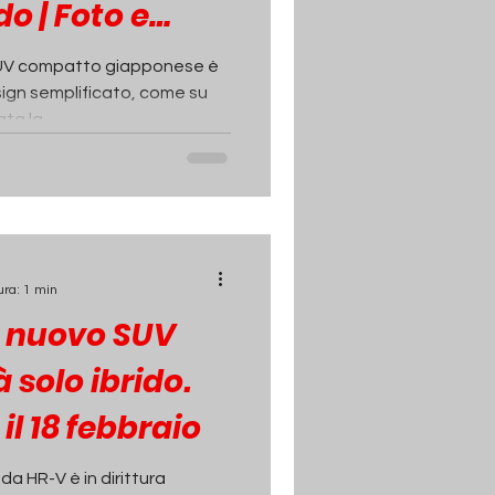
o | Foto e
SUV compatto giapponese è
sign semplificato, come su
a la...
ura: 1 min
l nuovo SUV
solo ibrido.
il 18 febbraio
a HR-V è in dirittura