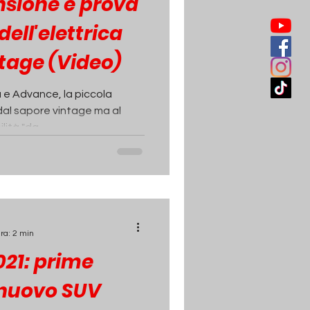
nsione e prova
ell'elettrica
ntage (Video)
 e Advance, la piccola
dal sapore vintage ma al
tà "da...
ra: 2 min
21: prime
 nuovo SUV