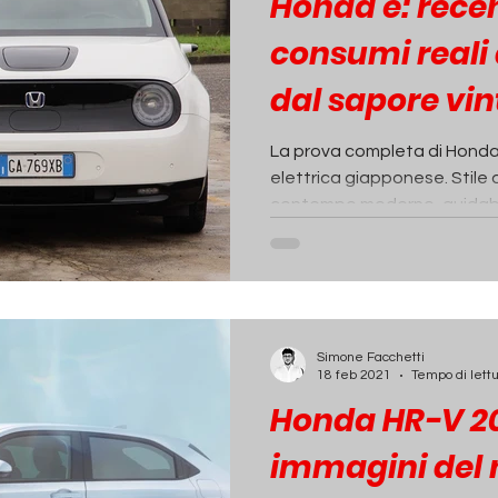
Honda e: rece
consumi reali d
dal sapore vi
La prova completa di Honda
elettrica giapponese. Stile 
contempo moderno, guidabili
Simone Facchetti
18 feb 2021
Tempo di lettu
Honda HR-V 20
immagini del