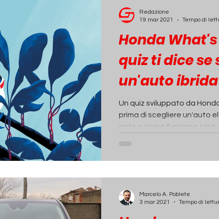
ECONOMIA
INCHIESTE
PASSIONE AUTO
Redazione
19 mar 2021
Tempo di lett
Honda What's 
quiz ti dice se
un'auto ibrida
la comprerai)
Un quiz sviluppato da Honda
prima di scegliere un'auto e
nato e come funziona. Una..
Marcelo A. Poblete
3 mar 2021
Tempo di lettu