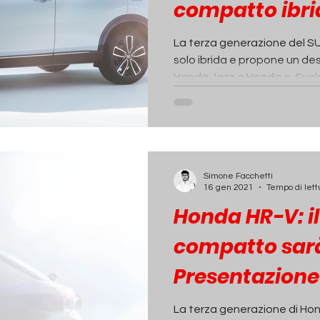
compatto ibrid
uscita
La terza generazione del 
solo ibrida e propone un de
Honda Jazz e Honda e. Svelat
Simone Facchetti
16 gen 2021
Tempo di lett
Honda HR-V: i
compatto sarà 
Presentazione 
La terza generazione di Hond