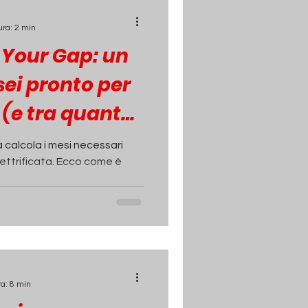
ura: 2 min
Your Gap: un
 sei pronto per
 (e tra quanto
 calcola i mesi necessari
lettrificata. Ecco come è
.
ra: 8 min