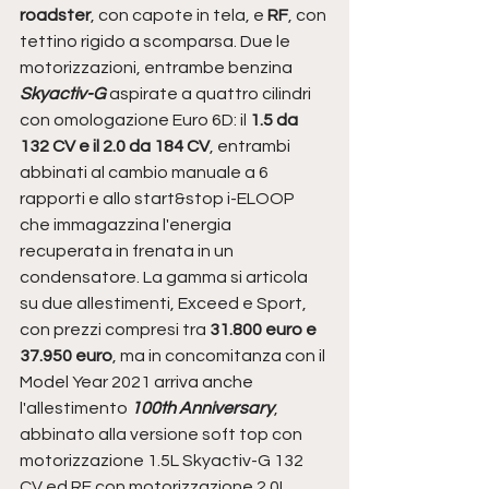
roadster
, con capote in tela, e
 RF
, con 
tettino rigido a scomparsa. Due le 
motorizzazioni, entrambe benzina 
Skyactiv-G 
aspirate a quattro cilindri 
con omologazione Euro 6D: il 
1.5 da 
132 CV e il 2.0 da 184 CV
, entrambi 
abbinati al cambio manuale a 6 
rapporti e allo start&stop i-ELOOP 
che immagazzina l'energia 
recuperata in frenata in un 
condensatore. La gamma si articola 
su due allestimenti, Exceed e Sport, 
con prezzi compresi tra
 31.800 euro e 
37.950 euro
, ma in concomitanza con il 
Model Year 2021 arriva anche 
l'allestimento 
100th Anniversary
, 
abbinato alla versione soft top con 
motorizzazione 1.5L Skyactiv-G 132 
CV ed RF con motorizzazione 2.0L 