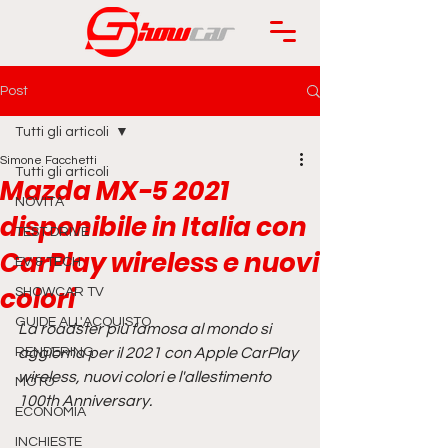
Post
Tutti gli articoli
Simone Facchetti
Tutti gli articoli
Mazda MX-5 2021
NOVITÀ
disponibile in Italia con
TEST DRIVE
CarPlay wireless e nuovi
EV & TECH
colori
SHOWCAR TV
GUIDE ALL'ACQUISTO
La roadster più famosa al mondo si 
RENDERING
aggiorna per il 2021 con Apple CarPlay 
wireless, nuovi colori e l'allestimento 
MOTO
100th Anniversary.
ECONOMIA
INCHIESTE