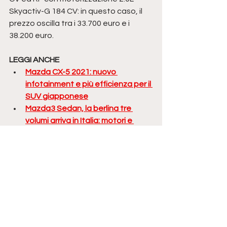
Skyactiv-G 184 CV: in questo caso, il 
prezzo oscilla tra i 33.700 euro e i 
38.200 euro. 
LEGGI ANCHE
Mazda CX-5 2021: nuovo 
infotainment e più efficienza per il 
SUV giapponese
Mazda3 Sedan, la berlina tre 
volumi arriva in Italia: motori e 
prezzi
mazda
carplay
cabrio
apple carplay
cabriolet
mazda mx-5
roadster
auto cabrio
mx-5
NOVITÀ
Mostra tutti
Post correlati