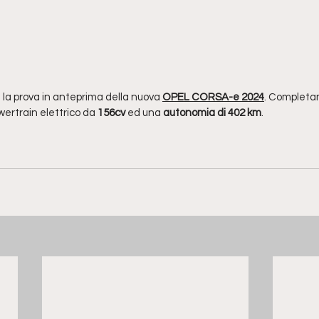
 la prova in anteprima della nuova 
OPEL CORSA-e 2024
. Completa
wertrain elettrico da 
156cv 
ed una
 autonomia di 402 km
.