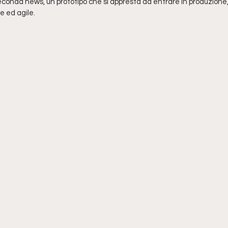
seconda news, un prototipo che si appresta ad entrare in produzione,
e ed agile.