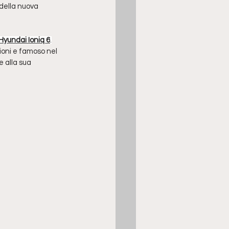
 della nuova 
Hyundai Ioniq 6
.
zioni e famoso nel 
e alla sua 