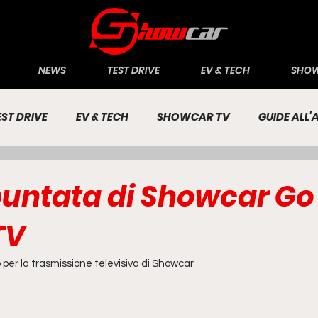
NEWS
TEST DRIVE
EV & TECH
SHOW
EST DRIVE
EV & TECH
SHOWCAR TV
GUIDE ALL
CONOMIA
INCHIESTE
PASSIONE AUTO
untata di Showcar Go
TV
 per la trasmissione televisiva di Showcar