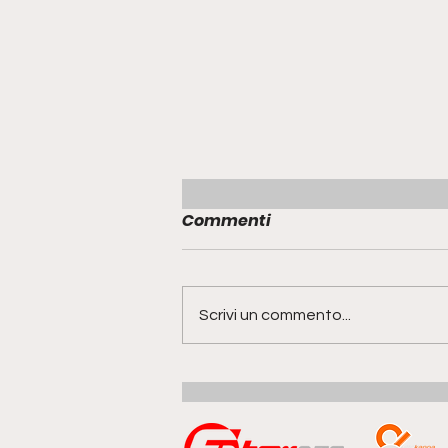
Commenti
Scrivi un commento...
Range Rover GT | la quinta
anima della famiglia
guarda al futuro del gran