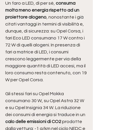
Un faro a LED, di per sé, 
consuma 
molta meno energia rispetto ad un 
proiettore alogeno
, nonostante i già 
citati vantaggi in termini di visibilità e, 
dunque, di sicurezza: su Opel Corsa, i 
fari Eco LED consumano 17 W contro i 
72 W di quelli alogeni. In presenza di 
fari a matrice di LED, i consumi 
crescono leggermente per via della 
maggiore quantità di LED accesi, ma il 
loro consumo resta contenuto, con 19 
W per Opel Corsa. 
Gli stessi fari su Opel Mokka 
consumano 30 W, su Opel Astra 32 W 
e su Opel Insignia 34 W. La riduzione 
dei consumi di energia si traduce in un 
calo delle emissioni di CO2
 prodotte 
dalla vettura: -1 g/km nel ciclo NEDC e 