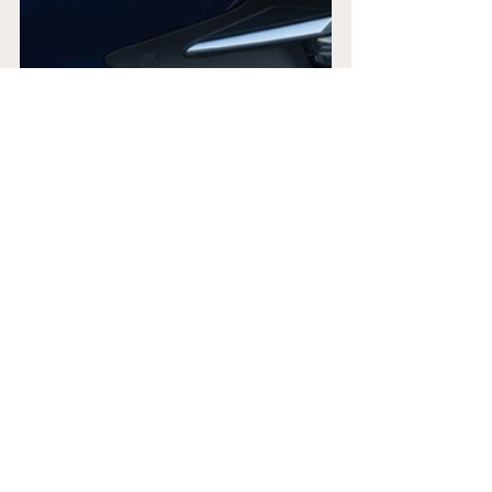
Coerentemente con la mission 
aziendale, Opel ha scelto di proporre i 
fari a matrice di LED su tutti i suoi 
prodotti di nuova concezione a prezzi 
competitivi nelle versioni d'accesso e 
di serie sugli allestimenti top di 
gamma (che spesso sono i più richiesti 
dai clienti). 
Su Opel Corsa e Opel 
Mokka
, gli IntelliLux sono
 di serie 
sull'allestimento Ultimate 
e costano 
600 euro 
sugli altri. Anche su 
Opel 
Astra
 sono di serie su Ultimate e 
costano 
1.100 euro 
sulle altre versioni, 
mentre
 Opel Insignia
 li propone di 
serie su tutti gli allestimenti, ad 