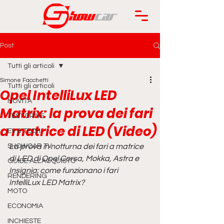
Post
Tutti gli articoli
Simone Facchetti
Tutti gli articoli
Opel IntelliLux LED
NOVITÀ
Matrix: la prova dei fari
TEST DRIVE
a matrice di LED (Video)
EV & TECH
SHOWCAR TV
La prova in notturna dei fari a matrice 
di LED di Opel Corsa, Mokka, Astra e 
GUIDE ALL'ACQUISTO
Insignia: come funzionano i fari 
RENDERING
IntelliLux LED Matrix?
MOTO
ECONOMIA
INCHIESTE