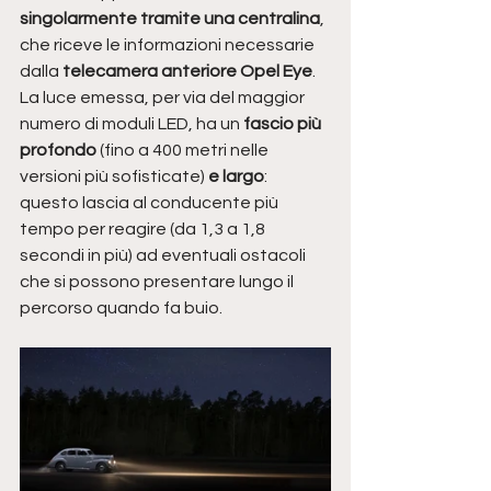
singolarmente tramite una centralina
, 
che riceve le informazioni necessarie 
dalla
 telecamera anteriore Opel Eye
. 
La luce emessa, per via del maggior 
numero di moduli LED, ha un 
fascio più 
profondo 
(fino a 400 metri nelle 
versioni più sofisticate) 
e largo
: 
questo lascia al conducente più 
tempo per reagire (da 1,3 a 1,8 
secondi in più) ad eventuali ostacoli 
che si possono presentare lungo il 
percorso quando fa buio. 