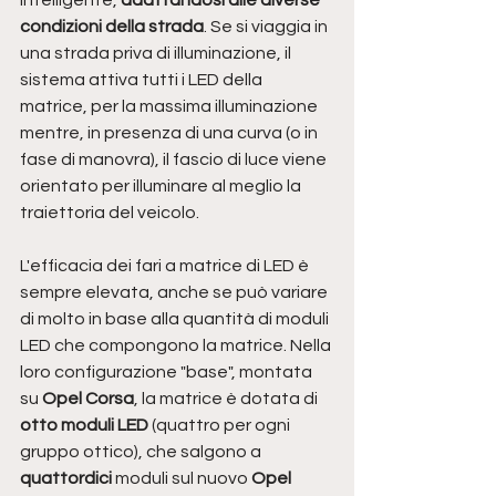
condizioni della strada
. Se si viaggia in 
una strada priva di illuminazione, il 
sistema attiva tutti i LED della 
matrice, per la massima illuminazione 
mentre, in presenza di una curva (o in 
fase di manovra), il fascio di luce viene 
orientato per illuminare al meglio la 
traiettoria del veicolo.
L'efficacia dei fari a matrice di LED è 
sempre elevata, anche se può variare 
di molto in base alla quantità di moduli 
LED che compongono la matrice. Nella 
loro configurazione "base", montata 
su
 Opel Corsa
, la matrice è dotata di
otto moduli LED
 (quattro per ogni 
gruppo ottico), che salgono a 
quattordici
 moduli sul nuovo 
Opel 