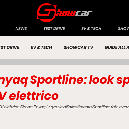
NEWS
TEST DRIVE
EV & TECH
SHOW
EST DRIVE
EV & TECH
SHOWCAR TV
GUIDE ALL
CONOMIA
INCHIESTE
PASSIONE AUTO
yaq Sportline: look s
UV elettrico
UV elettrico Skoda Enyaq iV grazie all'allestimento Sportline: foto e car