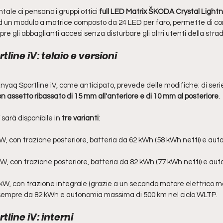
ntale ci pensano i gruppi ottici 
full LED Matrix ŠKODA Crystal Lightni
d un modulo a matrice composto da 24 LED per faro, permette di contr
e gli abbaglianti accesi senza disturbare gli altri utenti della strad
line iV: telaio e versioni
Enyaq Sportline iV, come anticipato, prevede delle modifiche: di serie
n assetto ribassato di 15 mm all'anteriore e di 10 mm al posteriore
. 
sarà disponibile in
 tre varianti
: 
W, con trazione posteriore, batteria da
 62 kWh (58 kWh netti) e auto
KW, con trazione posteriore, batteria da 82 kWh (77 kWh netti) e aut
kW, con trazione integrale (grazie a un secondo motore elettrico mo
a sempre da 82 kWh e autonomia massima di 500 km nel ciclo WLTP. 
line iV: interni