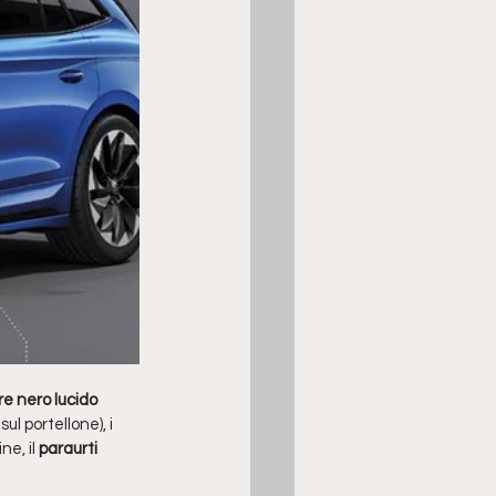
re nero lucido
sul portellone)
, i 
e, il 
paraurti 