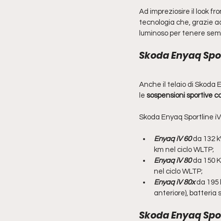
Ad impreziosire il look fro
tecnologia che, grazie a
luminoso per tenere sempr
Skoda Enyaq Sport
Anche il telaio di Skoda 
le 
sospensioni sportive co
Skoda Enyaq Sportline iV 
Enyaq iV 60 
da 132 k
km nel ciclo WLTP;
Enyaq iV 80
 da 150 
nel ciclo WLTP;
Enyaq iV 80x
da 195 
anteriore), batteri
Skoda Enyaq Sport