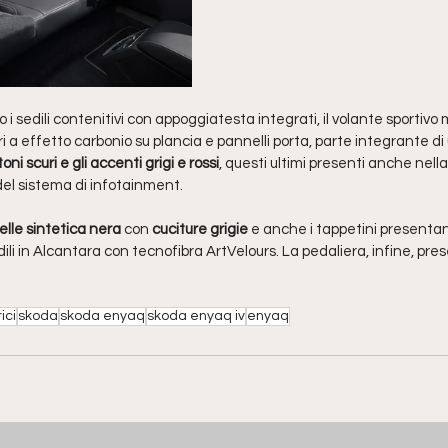
i sedili contenitivi con appoggiatesta integrati, il volante sportivo 
ri a effetto carbonio su plancia e pannelli porta, parte integrante di
toni scuri e gli accenti grigi e rossi
, questi ultimi presenti anche nell
el sistema di infotainment. 
elle sintetica nera 
con
 cuciture grigie 
e anche i tappetini presentano 
sedili in Alcantara con tecnofibra ArtVelours. La pedaliera, infine, pre
ici
skoda
skoda enyaq
skoda enyaq iv
enyaq