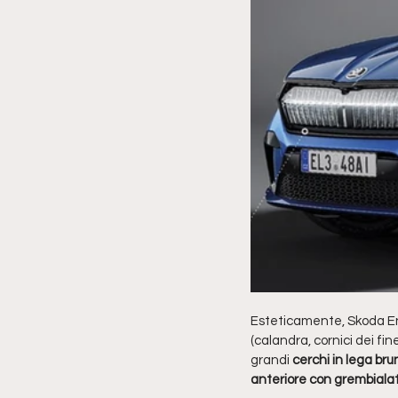
Esteticamente, Skoda Enya
(
calandra, cornici dei fin
grandi
 cerchi in lega brun
anteriore con grembialat