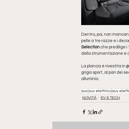
Dentro, poi, non mancano 
pelle a tre razze e i deco
Selection
 che predilige i 
della strumentazione e d
La plancia è rivestita in 
p
grigio sport, al pari dei 
alluminio.
suv
suv elettrico
suv elettr
NOVITÀ
EV & TECH