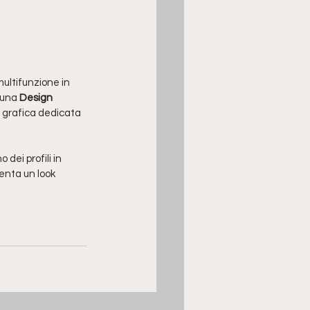
multifunzione in 
 una 
Design 
a grafica dedicata 
dei profili in 
senta un look 