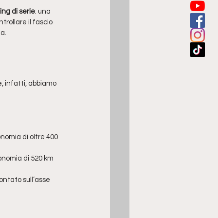
ng di serie
: una 
ollare il fascio 
a. 
, infatti, abbiamo 
nomia di oltre 400 
onomia di 520 km 
ntato sull’asse 