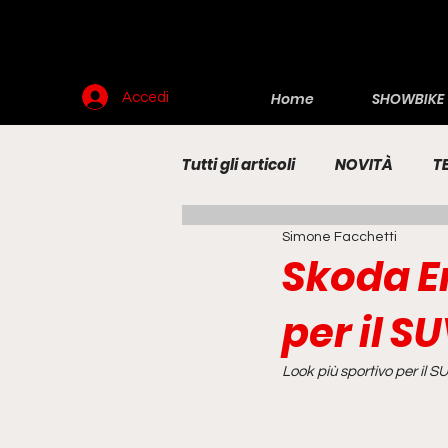
Home
SHOWBIKE
Accedi
Tutti gli articoli
NOVITÀ
T
Simone Facchetti
RENDERING
MOTO
E
Skoda En
per il S
Look più sportivo per il S