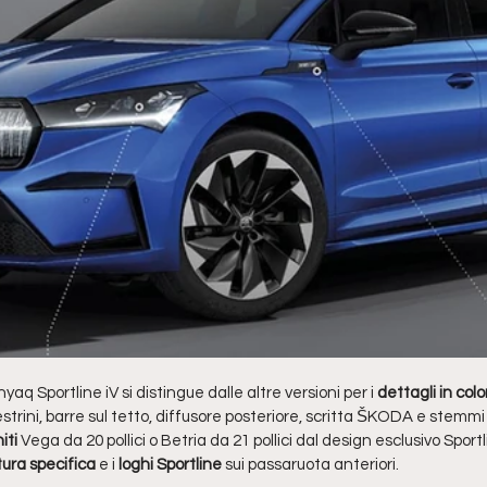
q Sportline iV si distingue dalle altre versioni per i 
dettagli in colo
estrini, barre sul tetto, diffusore posteriore, scritta ŠKODA e stemmi 
iti 
Vega da 20 pollici o Betria da 21 pollici dal design esclusivo Sportlin
ura specifica
 e i 
loghi Sportline
 sui passaruota anteriori. 