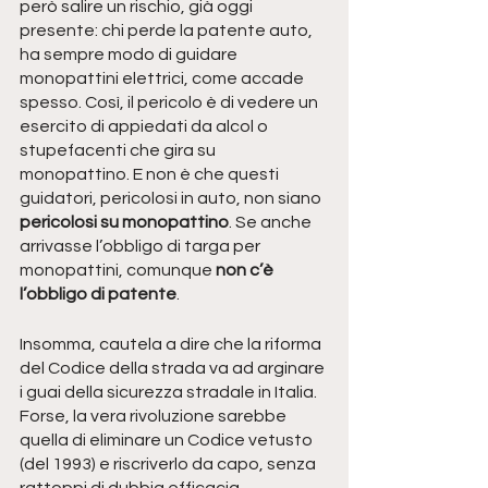
però salire un rischio, già oggi 
presente: chi perde la patente auto, 
ha sempre modo di guidare 
monopattini elettrici, come accade 
spesso. Così, il pericolo è di vedere un 
esercito di appiedati da alcol o 
stupefacenti che gira su 
monopattino. E non è che questi 
guidatori, pericolosi in auto, non siano 
pericolosi su monopattino
. Se anche 
arrivasse l’obbligo di targa per 
monopattini, comunque 
non c’è 
l’obbligo di patente
.
Insomma, cautela a dire che la riforma 
del Codice della strada va ad arginare 
i guai della sicurezza stradale in Italia. 
Forse, la vera rivoluzione sarebbe 
quella di eliminare un Codice vetusto 
(del 1993) e riscriverlo da capo, senza 
rattoppi di dubbia efficacia.