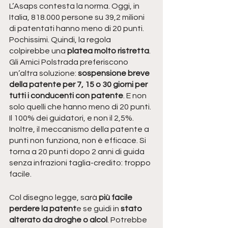
L’Asaps contesta la norma. Oggi, in 
Italia, 818.000 persone su 39,2 milioni 
di patentati hanno meno di 20 punti. 
Pochissimi. Quindi, la regola 
colpirebbe una
 platea molto ristretta
. 
Gli Amici Polstrada preferiscono 
un’altra soluzione: 
sospensione breve 
della patente per 7, 15 o 30 giorni per 
tutti i conducenti con patente
. E non 
solo quelli che hanno meno di 20 punti. 
Il 100% dei guidatori, e non il 2,5%. 
Inoltre, il meccanismo della patente a 
punti non funziona, non è efficace. Si 
torna a 20 punti dopo 2 anni di guida 
senza infrazioni taglia-credito: troppo 
facile.
Col disegno legge, sarà 
più facile 
perdere la patent
e se guidi in 
stato 
alterato da droghe o alcol
. Potrebbe 