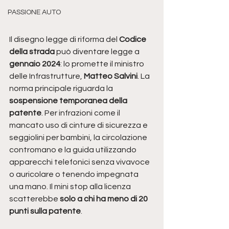
PASSIONE AUTO
Il disegno legge di riforma del
 Codice 
della strada
 può diventare legge a 
gennaio 2024
: lo promette il ministro 
delle Infrastrutture, 
Matteo Salvini
. La 
norma principale riguarda la 
sospensione temporanea della 
patente
. Per infrazioni come il 
mancato uso di cinture di sicurezza e 
seggiolini per bambini, la circolazione 
contromano e la guida utilizzando 
apparecchi telefonici senza vivavoce 
o auricolare o tenendo impegnata 
una mano. Il mini stop alla licenza 
scatterebbe 
solo a chi ha meno di 20 
punti sulla patente
.