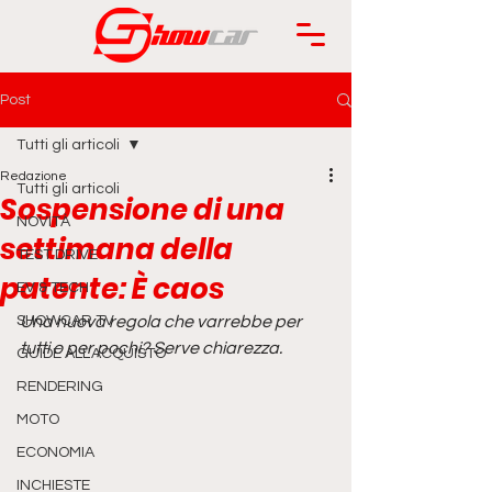
Post
Tutti gli articoli
Redazione
Tutti gli articoli
Sospensione di una
NOVITÀ
settimana della
TEST DRIVE
patente: È caos
EV & TECH
SHOWCAR TV
Una nuova regola che varrebbe per 
tutti o per pochi? Serve chiarezza.
GUIDE ALL'ACQUISTO
RENDERING
MOTO
ECONOMIA
INCHIESTE