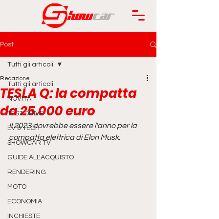
Post
Tutti gli articoli
Redazione
Tutti gli articoli
TESLA Q: la compatta
NOVITÀ
da 25.000 euro
TEST DRIVE
Il 2023 dovrebbe essere l'anno per la 
EV & TECH
compatta elettrica di Elon Musk.
SHOWCAR TV
GUIDE ALL'ACQUISTO
RENDERING
MOTO
ECONOMIA
INCHIESTE