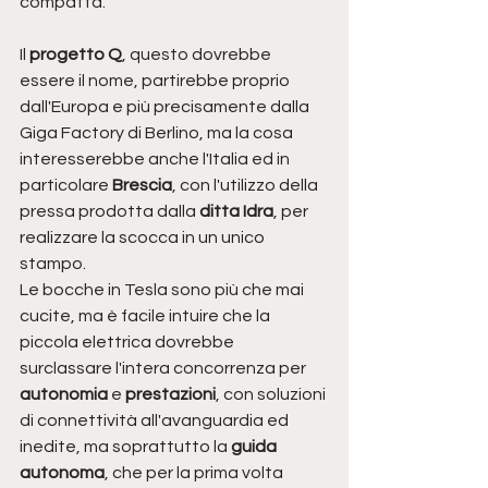
compatta.
Il 
progetto Q
, questo dovrebbe 
essere il nome, partirebbe proprio 
dall'Europa e più precisamente dalla 
Giga Factory di Berlino, ma la cosa 
interesserebbe anche l'Italia ed in 
particolare 
Brescia
, con l'utilizzo della 
pressa prodotta dalla 
ditta Idra
, per 
realizzare la scocca in un unico 
stampo.
Le bocche in Tesla sono più che mai 
cucite, ma è facile intuire che la 
piccola elettrica dovrebbe 
surclassare l'intera concorrenza per 
autonomia
 e 
prestazioni
, con soluzioni 
di connettività all'avanguardia ed 
inedite, ma soprattutto la 
guida 
autonoma
, che per la prima volta 