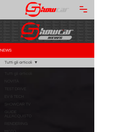
NEWS
Tutti gli articoli
Tutti gli articoli
NOVITÀ
TEST DRIVE
EV & TECH
SHOWCAR TV
GUIDE
ALL'ACQUISTO
RENDERING
MOTO