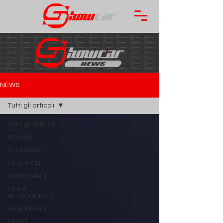
NEWS
Tutti gli articoli
Tutti gli articoli
NOVITÀ
TEST DRIVE
EV & TECH
SHOWCAR TV
GUIDE
ALL'ACQUISTO
RENDERING
MOTO