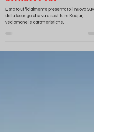
Renault Austral:
caratteristiche e motori
del nuovo Suv
È stato ufficialmente presentato il nuovo Suv
della losanga che va a sostituire Kadjar,
vediamone le caratteristiche.