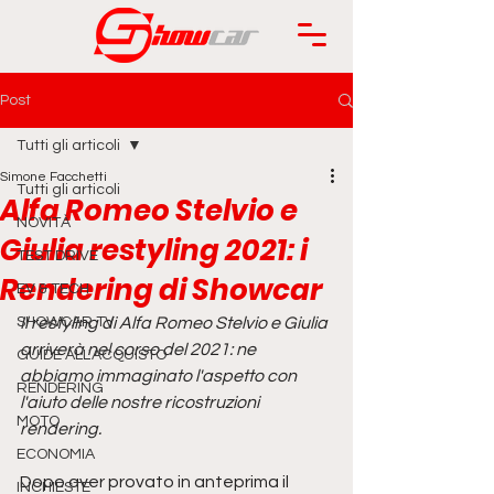
Post
Tutti gli articoli
Simone Facchetti
Tutti gli articoli
Alfa Romeo Stelvio e
NOVITÀ
Giulia restyling 2021: i
TEST DRIVE
Rendering di Showcar
EV & TECH
SHOWCAR TV
Il restyling di Alfa Romeo Stelvio e Giulia 
arriverà nel corso del 2021: ne 
GUIDE ALL'ACQUISTO
abbiamo immaginato l'aspetto con 
RENDERING
l'aiuto delle nostre ricostruzioni 
MOTO
rendering.
ECONOMIA
Dopo aver provato in anteprima il 
INCHIESTE