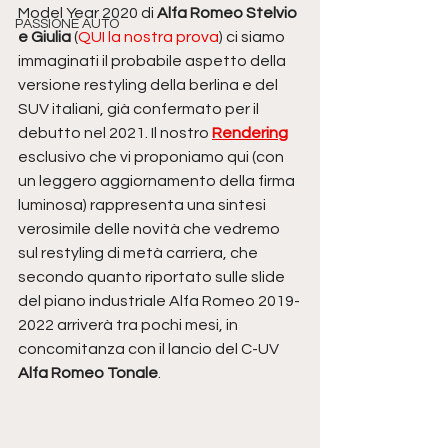
Model Year 2020 di 
Alfa Romeo Stelvio 
PASSIONE AUTO
e Giulia
 (
QUI la nostra prova
) ci siamo 
immaginati il probabile aspetto della 
versione restyling della berlina e del 
SUV italiani, già confermato per il 
debutto nel 2021. Il nostro 
Rendering
esclusivo che vi proponiamo qui (con 
un leggero aggiornamento della firma 
luminosa) rappresenta una sintesi 
verosimile delle novità che vedremo 
sul restyling di metà carriera, che 
secondo quanto riportato sulle slide 
del piano industriale Alfa Romeo 2019-
2022 arriverà tra pochi mesi, in 
concomitanza con il lancio del C-UV 
Alfa Romeo Tonale
. 