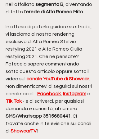
nell’affollato 
segmento B
, diventando 
di fatto l’
erede di Alfa Romeo Mito
.
In attesa di poterla guidare su strada, 
vi lasciamo al nostro rendering 
esclusivo di Alfa Romeo Stelvio 
restyling 2021 e Alfa Romeo Giulia 
restyling 2021. Che ne pensate? 
Fatecelo sapere commentando 
sotto questo articolo oppure sotto il 
video sul 
canale YouTube di Showcar
. 
Non dimenticatevi di seguirci sui nostri 
canali social - 
Facebook
, 
Instagram
 e 
Tik Tok
 - e di scriverci, per qualsiasi 
domanda e curiosità, al numero 
SMS/Whatsapp 3515680441
. Ci 
trovate anche in televisione sui canali 
di 
ShowcarTV
!