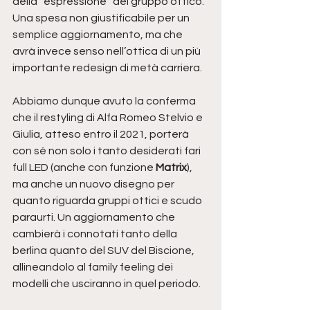
della “espressione” del gruppo ottico. 
Una spesa non giustificabile per un 
semplice aggiornamento, ma che 
avrà invece senso nell’ottica di un più 
importante redesign di metà carriera. 
Abbiamo dunque avuto la conferma 
che il restyling di Alfa Romeo Stelvio e 
Giulia, atteso entro il 2021, porterà 
con sé non solo i tanto desiderati fari 
full LED (anche con funzione 
Matrix
), 
ma anche un nuovo disegno per 
quanto riguarda gruppi ottici e scudo 
paraurti. Un aggiornamento che 
cambierà i connotati tanto della 
berlina quanto del SUV del Biscione, 
allineandolo al family feeling dei 
modelli che usciranno in quel periodo. 