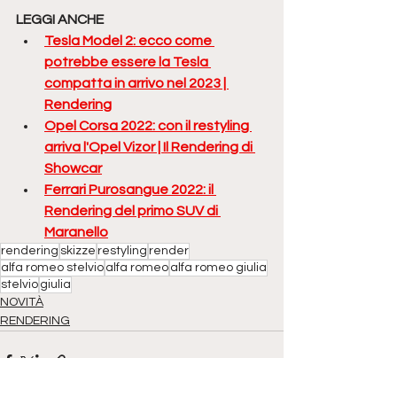
LEGGI ANCHE
Tesla Model 2: ecco come 
potrebbe essere la Tesla 
compatta in arrivo nel 2023 | 
Rendering
Opel Corsa 2022: con il restyling 
arriva l'Opel Vizor | Il Rendering di 
Showcar
Ferrari Purosangue 2022: il 
Rendering del primo SUV di 
Maranello
rendering
skizze
restyling
render
alfa romeo stelvio
alfa romeo
alfa romeo giulia
stelvio
giulia
NOVITÀ
RENDERING