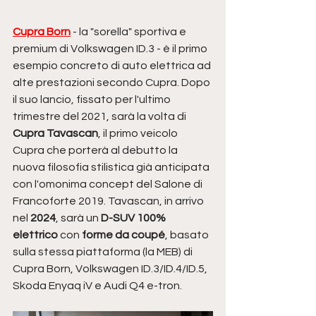
Cupra Born
 - la "sorella" sportiva e 
premium di Volkswagen ID.3 - è il primo 
esempio concreto di auto elettrica ad 
alte prestazioni secondo Cupra. Dopo 
il suo lancio, fissato per l'ultimo 
trimestre del 2021, sarà la volta di 
Cupra Tavascan
, il primo veicolo 
Cupra che porterà al debutto la 
nuova filosofia stilistica già anticipata 
con l'omonima concept del Salone di 
Francoforte 2019. Tavascan, in arrivo 
nel 
2024
, sarà un 
D-SUV 100% 
elettrico
 con
 forme da coupé
, basato 
sulla stessa piattaforma (la MEB) di 
Cupra Born, Volkswagen ID.3/ID.4/ID.5, 
Skoda Enyaq iV e Audi Q4 e-tron. 