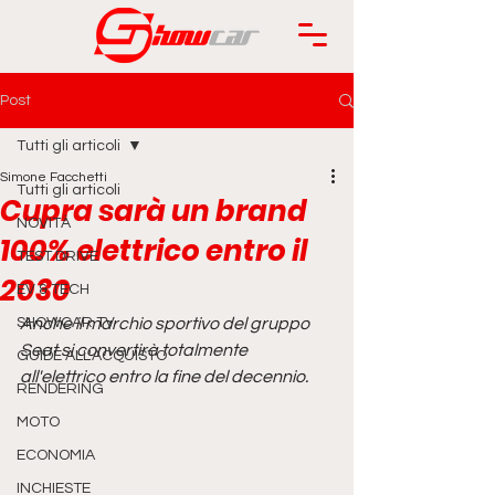
Post
Tutti gli articoli
Simone Facchetti
Tutti gli articoli
Cupra sarà un brand
NOVITÀ
100% elettrico entro il
TEST DRIVE
2030
EV & TECH
SHOWCAR TV
Anche il marchio sportivo del gruppo 
Seat si convertirà totalmente 
GUIDE ALL'ACQUISTO
all'elettrico entro la fine del decennio.
RENDERING
MOTO
ECONOMIA
INCHIESTE