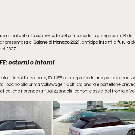
due anni il debutto sul mercato del primo modello di segmento B della
ar presentata al 
Salone di Monaco 2021
, anticipa infatti la futura pi
nel 2027. 
E: esterni e interni
ali e il lunotto inclinato, ID. LIFE reinterpreta da una parte le tradiz
rizza l'occhio alla prima Volkswagen Golf. Calandra e portellone preve
afica, che riprende (attualizzandoli) i canoni classici del frontale V