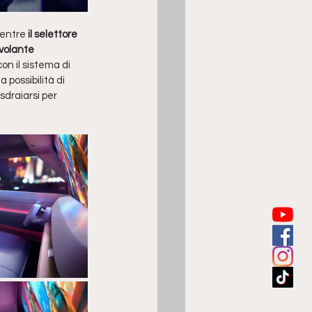
mentre
 il selettore 
volante 
n il sistema di 
 possibilità di
draiarsi per 