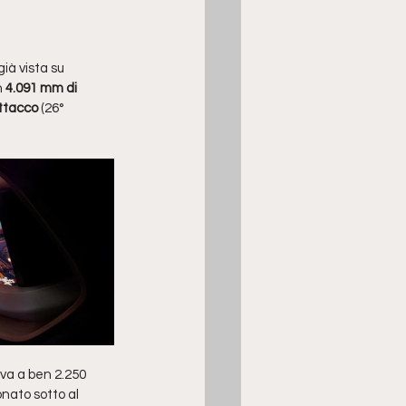
ià vista su 
 
4.091 mm di 
attacco
 (26° 
iva a ben 2.250 
nato sotto al 