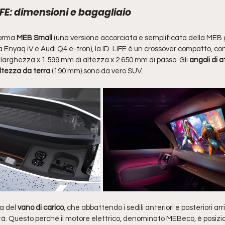
FE: dimensioni e bagagliaio
forma
 MEB Small 
(una versione accorciata e semplificata della MEB g
Enyaq iV e Audi Q4 e-tron), la ID. LIFE è un crossover compatto, con
 larghezza x 1.599 mm di altezza x 2.650 mm di passo. Gli 
angoli di 
ltezza da terra
 (190 mm) sono da vero SUV. 
a del 
vano di carico
, che abbattendo i sedili anteriori e posteriori arr
ità. Questo perché il motore elettrico, denominato MEBeco, è posizio