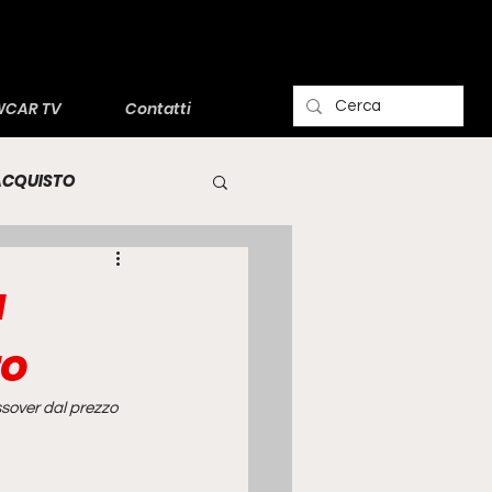
CAR TV
Contatti
'ACQUISTO
a
ro
ssover dal prezzo 