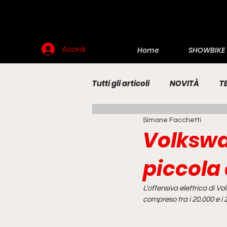
Home
SHOWBIKE
Accedi
Tutti gli articoli
NOVITÀ
T
Simone Facchetti
RENDERING
MOTO
E
Volkswag
piccola 
L'offensiva elettrica di 
compreso tra i 20.000 e i 