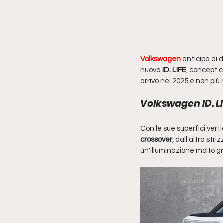
Volkswagen
 anticipa di 
nuova
 ID. LIFE
, concept c
arrivo nel 2025 e non più 
Volkswagen ID. LIF
Con le sue superfici vertic
crossover
, dall'altra st
un'illuminazione molto gr