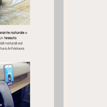
lorante naturale
 e 
 un
 tessuto 
li naturali ed 
itura ArtVelours 