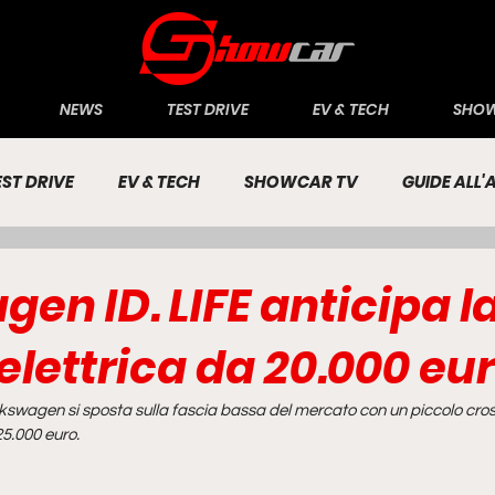
NEWS
TEST DRIVE
EV & TECH
SHOW
EST DRIVE
EV & TECH
SHOWCAR TV
GUIDE ALL
CONOMIA
INCHIESTE
PASSIONE AUTO
en ID. LIFE anticipa l
elettrica da 20.000 eu
Volkswagen si sposta sulla fascia bassa del mercato con un piccolo cro
25.000 euro.