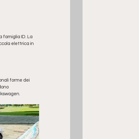
 famiglia ID. La 
ccola elettrica in 
ionali forme dei 
dono 
olkswagen. 