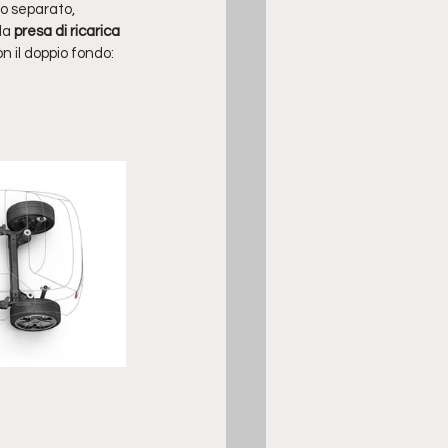
lo separato, 
la 
presa di ricarica 
on il doppio fondo: 