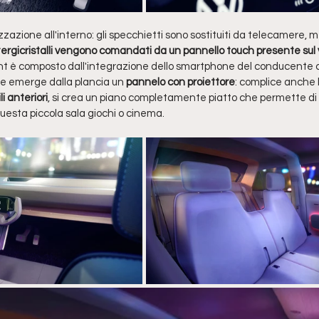
izzazione all'interno: gli specchietti sono sostituiti da telecamere, 
i tergicristalli vengono comandati da un pannello touch presente sul 
t è composto dall'integrazione dello smartphone del conducente co
te emerge dalla plancia un 
pannelo con proiettore
: complice anche la
i anteriori
, si crea un piano completamente piatto che permette di s
sta piccola sala giochi o cinema.