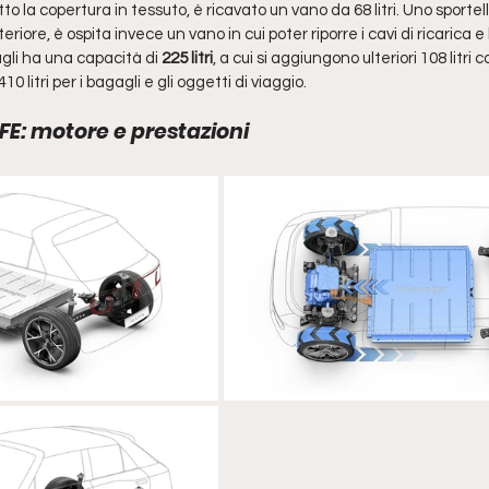
to la copertura in tessuto, è ricavato un vano da 68 litri. Uno sportel
iore, è ospita invece un vano in cui poter riporre i cavi di ricarica e 
agli ha una capacità di 
225 litri
, a cui si aggiungono ulteriori 108 litri c
410 litri per i bagagli e gli oggetti di viaggio.
FE: motore e prestazioni