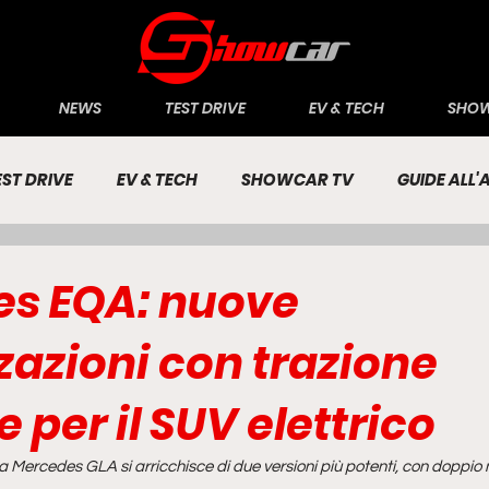
NEWS
TEST DRIVE
EV & TECH
SHOW
EST DRIVE
EV & TECH
SHOWCAR TV
GUIDE ALL
CONOMIA
INCHIESTE
PASSIONE AUTO
s EQA: nuove
zazioni con trazione
e per il SUV elettrico
da Mercedes GLA si arricchisce di due versioni più potenti, con doppio 