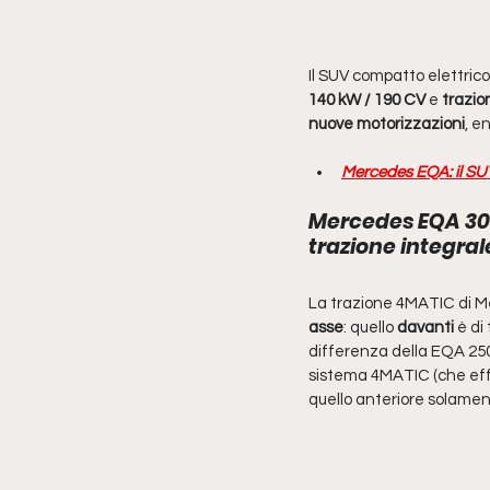
Il SUV compatto elettrico 
140 kW / 190 CV
 e
 trazio
nuove motorizzazioni
, e
Mercedes EQA: il SUV
Mercedes EQA 30
trazione integral
La trazione 4MATIC di Mer
asse
: quello 
davanti 
è di 
differenza della EQA 250
sistema 4MATIC (che effe
quello anteriore solamen