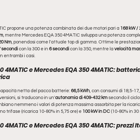
C propone una potenza combinata dei due motori pari a 
168 kW / 
Nm
, mentre Mercedes EQA 350 4MATIC sviluppa una potenza comples
20 Nm
, ponendosi come l'attuale top di gamma. Ottime le prestazioni 
7 secondi 
con la 300 e in 
6 secondi
 con la 350, mentre la
 velocità ma
in entrambi i casi.
0 4MATIC e Mercedes EQA 350 4MATIC: batteri
rica
capacità netta del pacco batterie: 
66,5 kWh
, con consumi di 18,5-1
ersioni, si traducono in un'
autonomia di 409-432 km
 secondo il cic
mbiano nemmeno i valori di potenza massima assorbita per la ricaric
no trifase (ricarica 10-80% in 5,75 ore) e
 100 kW in DC
 (10-80% in 30 
 4MATIC e Mercedes EQA 350 4MATIC: prezzi It