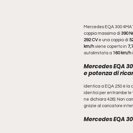
Mercedes EQA 300 4MATI
coppia massima di 
390 
292 CV 
e una coppia di 
5
km/h 
viene coperto in 
7,
autolimitata a 
160 km/h
 
Mercedes EQA 30
e potenza di rica
Identica a EQA 250 è la 
identici per entrambe le v
ne dichiara 426). Non ca
grazie al caricatore inter
Mercedes EQA 300