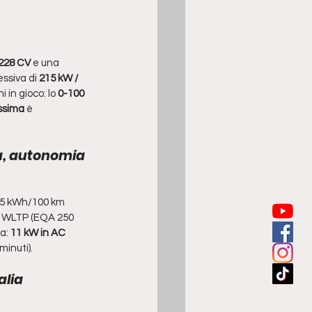
228 CV 
e una 
siva di 
215 kW / 
in gioco: lo 
0-100 
ssima
 è 
a, autonomia 
7,5 kWh/100 km 
lo WLTP (EQA 250 
a:
 11 kW in AC
minuti).
alia