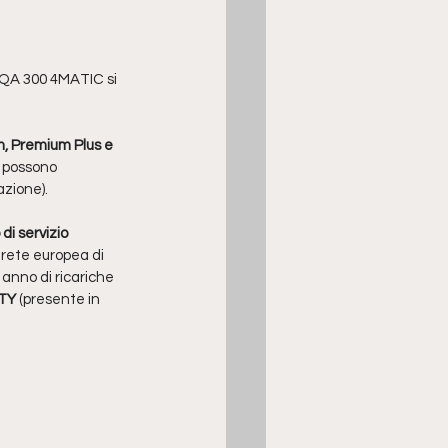
EQA 300 4MATIC si 
m, Premium Plus e 
, possono 
azione).
di servizio 
 rete europea di 
anno di ricariche 
ITY
 (presente in 