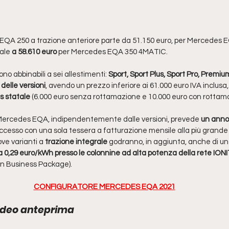
 EQA 250 a trazione anteriore parte da 51.150 euro, per Mercedes 
sale
 a 58.610 euro 
per Mercedes EQA 350 4MATIC. 
no abbinabili a sei allestimenti: 
Sport, Sport Plus, Sport Pro, Premiu
delle versioni
, avendo un prezzo inferiore ai 61.000 euro IVA inclusa
s statale
 (6.000 euro senza rottamazione e 10.000 euro con rottam
 Mercedes EQA, indipendentemente dalle versioni, prevede 
un anno 
accesso con una sola tessera a fatturazione mensile alla più grande
ve varianti a
 trazione integrale 
godranno, in aggiunta, anche di un 
 a 0,29 euro/kWh presso le colonnine ad alta potenza della rete ION
on Business Package).
CONFIGURATORE MERCEDES EQA 2021
ideo anteprima