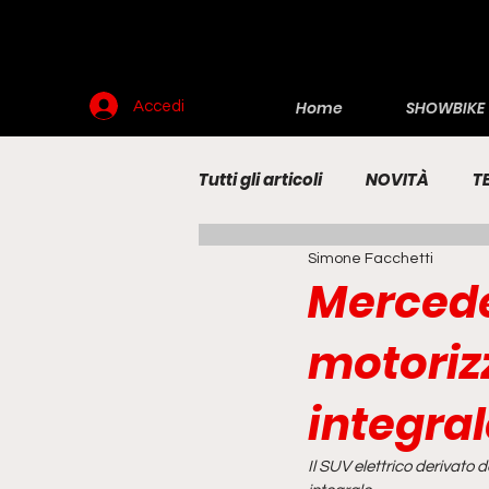
Home
SHOWBIKE
Accedi
Tutti gli articoli
NOVITÀ
T
Simone Facchetti
RENDERING
MOTO
E
Mercede
motoriz
integral
Il SUV elettrico derivato 