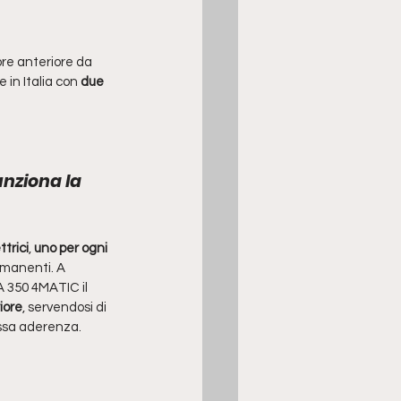
re anteriore da 
e in Italia con 
due 
nziona la 
ttrici
, 
uno per ogni 
manenti. A 
A 350 4MATIC il 
riore
, servendosi di 
assa aderenza.