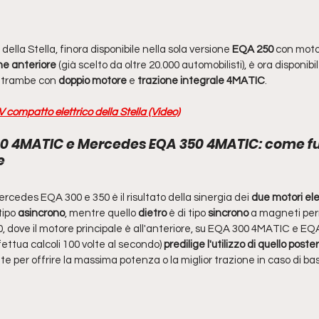
della Stella, finora disponibile nella sola versione 
EQA 250
 con moto
ne anteriore
 (già scelto da oltre 20.000 automobilisti), è ora disponibil
ntrambe con 
doppio motore 
e 
trazione integrale 4MATIC
.
 compatto elettrico della Stella (Video)
0 4MATIC e Mercedes EQA 350 4MATIC: come fu
e
cedes EQA 300 e 350 è il risultato della sinergia dei 
due motori ele
tipo 
asincrono
, mentre quello
 dietro
 è di tipo 
sincrono
 a magneti per
, dove il motore principale è all'anteriore, su EQA 300 4MATIC e EQ
ttua calcoli 100 volte al secondo)
 predilige l'utilizzo di quello poste
te per offrire la massima potenza o la miglior trazione in caso di b